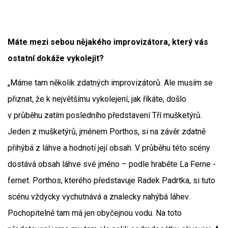
Máte mezi sebou nějakého improvizátora, který vás
ostatní dokáže vykolejit?
„Máme tam několik zdatných improvizátorů. Ale musím se
přiznat, že k největšímu vykolejení, jak říkáte, došlo
v průběhu zatím posledního představení Tří mušketýrů.
Jeden z mušketýrů, jménem Porthos, si na závěr zdatně
přihýbá z láhve a hodnotí její obsah. V průběhu této scény
dostává obsah láhve své jméno – podle hraběte La Ferne -
fernet. Porthos, kterého představuje Radek Padrtka, si tuto
scénu vždycky vychutnává a znalecky nahýbá láhev.
Pochopitelně tam má jen obyčejnou vodu. Na toto