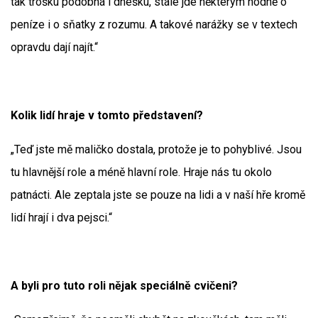
tak trošku podobná i dnešku, stále jde některým hodně o
peníze i o sňatky z rozumu. A takové narážky se v textech
opravdu dají najít.“
Kolik lidí hraje v tomto představení?
„Teď jste mě maličko dostala, protože je to pohyblivé. Jsou
tu hlavnější role a méně hlavní role. Hraje nás tu okolo
patnácti. Ale zeptala jste se pouze na lidi a v naší hře kromě
lidí hrají i dva pejsci.“
A byli pro tuto roli nějak speciálně cvičeni?