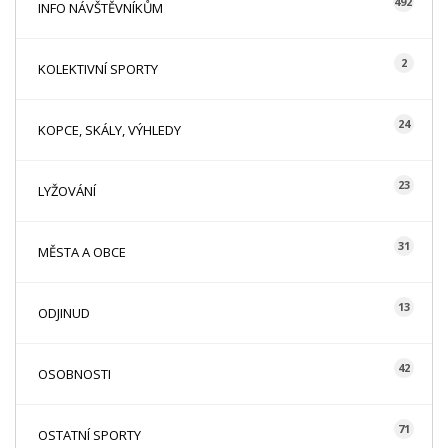
492
INFO NÁVŠTĚVNÍKŮM
2
KOLEKTIVNÍ SPORTY
24
KOPCE, SKÁLY, VÝHLEDY
23
LYŽOVÁNÍ
31
MĚSTA A OBCE
13
ODJINUD
42
OSOBNOSTI
71
OSTATNÍ SPORTY