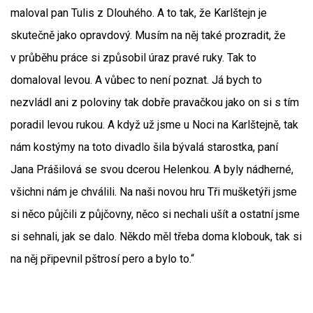
maloval pan Tulis z Dlouhého. A to tak, že Karlštejn je
skutečně jako opravdový. Musím na něj také prozradit, že
v průběhu práce si způsobil úraz pravé ruky. Tak to
domaloval levou. A vůbec to není poznat. Já bych to
nezvládl ani z poloviny tak dobře pravačkou jako on si s tím
poradil levou rukou. A když už jsme u Noci na Karlštejně, tak
nám kostýmy na toto divadlo šila bývalá starostka, paní
Jana Prášilová se svou dcerou Helenkou. A byly nádherné,
všichni nám je chválili. Na naši novou hru Tři mušketýři jsme
si něco půjčili z půjčovny, něco si nechali ušít a ostatní jsme
si sehnali, jak se dalo. Někdo měl třeba doma klobouk, tak si
na něj připevnil pštrosí pero a bylo to.“