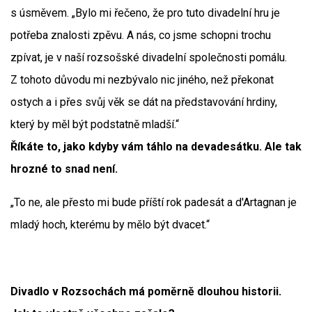
s úsměvem. „Bylo mi řečeno, že pro tuto divadelní hru je
potřeba znalosti zpěvu. A nás, co jsme schopni trochu
zpívat, je v naší rozsošské divadelní společnosti pomálu.
Z tohoto důvodu mi nezbývalo nic jiného, než překonat
ostych a i přes svůj věk se dát na představování hrdiny,
který by měl být podstatně mladší.“
Říkáte to, jako kdyby vám táhlo na devadesátku. Ale tak
hrozné to snad není.
„To ne, ale přesto mi bude příští rok padesát a d'Artagnan je
mladý hoch, kterému by mělo být dvacet.“
Divadlo v Rozsochách má poměrně dlouhou historii.