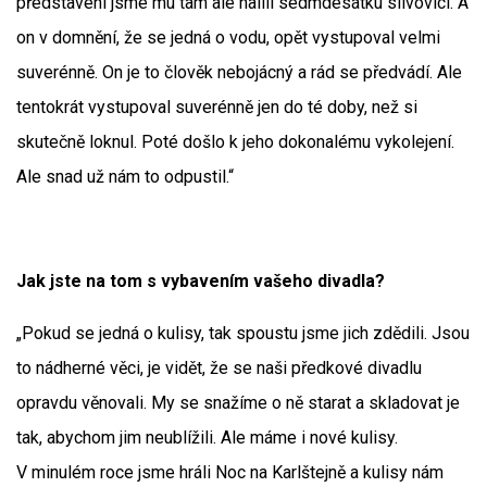
představení jsme mu tam ale nalili sedmdesátku slivovici. A
on v domnění, že se jedná o vodu, opět vystupoval velmi
suverénně. On je to člověk nebojácný a rád se předvádí. Ale
tentokrát vystupoval suverénně jen do té doby, než si
skutečně loknul. Poté došlo k jeho dokonalému vykolejení.
Ale snad už nám to odpustil.“
Jak jste na tom s vybavením vašeho divadla?
„Pokud se jedná o kulisy, tak spoustu jsme jich zdědili. Jsou
to nádherné věci, je vidět, že se naši předkové divadlu
opravdu věnovali. My se snažíme o ně starat a skladovat je
tak, abychom jim neublížili. Ale máme i nové kulisy.
V minulém roce jsme hráli Noc na Karlštejně a kulisy nám