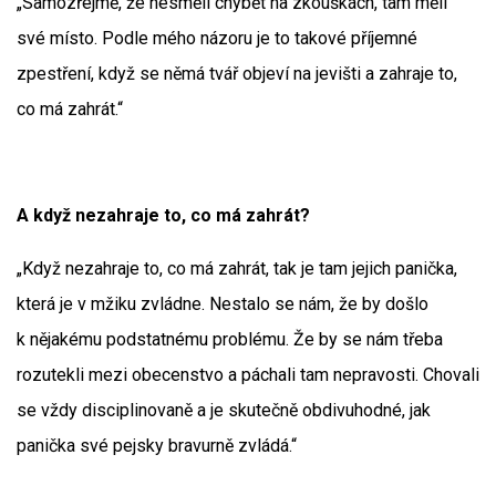
„Samozřejmě, že nesměli chybět na zkouškách, tam měli
své místo. Podle mého názoru je to takové příjemné
zpestření, když se němá tvář objeví na jevišti a zahraje to,
co má zahrát.“
A když nezahraje to, co má zahrát?
„Když nezahraje to, co má zahrát, tak je tam jejich panička,
která je v mžiku zvládne. Nestalo se nám, že by došlo
k nějakému podstatnému problému. Že by se nám třeba
rozutekli mezi obecenstvo a páchali tam nepravosti. Chovali
se vždy disciplinovaně a je skutečně obdivuhodné, jak
panička své pejsky bravurně zvládá.“