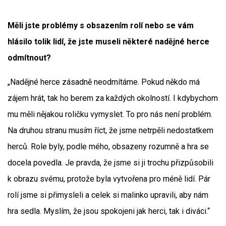
Měli jste problémy s obsazením rolí nebo se vám
hlásilo tolik lidí, že jste museli některé nadějné herce
odmítnout?
„Nadějné herce zásadně neodmítáme. Pokud někdo má
zájem hrát, tak ho berem za každých okolností. I kdybychom
mu měli nějakou roličku vymyslet. To pro nás není problém.
Na druhou stranu musím říct, že jsme netrpěli nedostatkem
herců. Role byly, podle mého, obsazeny rozumně a hra se
docela povedla. Je pravda, že jsme si ji trochu přizpůsobili
k obrazu svému, protože byla vytvořena pro méně lidí. Pár
rolí jsme si přimysleli a celek si malinko upravili, aby nám
hra sedla. Myslím, že jsou spokojeni jak herci, tak i diváci.“