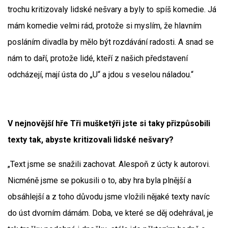
trochu kritizovaly lidské nešvary a byly to spíš komedie. Já
mám komedie velmi rád, protože si myslím, že hlavním
posláním divadla by mělo být rozdávání radosti. A snad se
nám to daří, protože lidé, kteří z našich představení
odcházejí, mají ústa do „U“ a jdou s veselou náladou.“
V nejnovější hře Tři mušketýři jste si taky přizpůsobili
texty tak, abyste kritizovali lidské nešvary?
„Text jsme se snažili zachovat. Alespoň z úcty k autorovi.
Nicméně jsme se pokusili o to, aby hra byla plnější a
obsáhlejší a z toho důvodu jsme vložili nějaké texty navíc
do úst dvorním dámám. Doba, ve které se děj odehrával, je