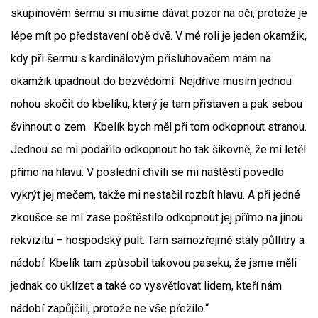
skupinovém šermu si musíme dávat pozor na oči, protože je
lépe mít po představení obě dvě. V mé roli je jeden okamžik,
kdy při šermu s kardinálovým přisluhovačem mám na
okamžik upadnout do bezvědomí. Nejdříve musím jednou
nohou skočit do kbelíku, který je tam přistaven a pak sebou
švihnout o zem. Kbelík bych měl při tom odkopnout stranou.
Jednou se mi podařilo odkopnout ho tak šikovně, že mi letěl
přímo na hlavu. V poslední chvíli se mi naštěstí povedlo
vykrýt jej mečem, takže mi nestačil rozbít hlavu. A při jedné
zkoušce se mi zase poštěstilo odkopnout jej přímo na jinou
rekvizitu – hospodský pult. Tam samozřejmě stály půllitry a
nádobí. Kbelík tam způsobil takovou paseku, že jsme měli
jednak co uklízet a také co vysvětlovat lidem, kteří nám
nádobí zapůjčili, protože ne vše přežilo.“