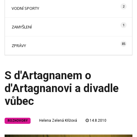
2
VODNÍ SPORTY
1
ZAMYŠLENÍ
85
ZPRÁVY
S d'Artagnanem o
d'Artagnanovi a divadle
vůbec
Helena Zelená Křížová
14.8.2010
ROZHOVORY