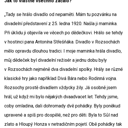
Jak to vlastně všechno začalo?
„Tady se hrálo divadlo od nepaměti. Mám tu pozvánku na
divadelní představení z 25. ledna 1920. Našla ji maminka.
Při úklidu ji objevila ve věcech po dědečkovi. Hrálo se tehdy
v hostinci pana Antonína Střešňáka. Divadlo v Rozsochách
mělo opravdu dlouhou tradici. I moje maminka hrála divadlo,
můj dědeček byl divadelní režisér a jednu dobu byly
v Rozsochách nejméně dva divadelní spolky. Hrály se různé
klasické hry jako například Divá Bára nebo Rodinná vojna.
Rozsochy prostě divadlem vždycky žily. Já osobně jsem
hrál, už když mi bylo nějakých dvaadvacet let. Tehdy jsme,
coby omladina, dali dohromady dvě pohádky. Byly poněkud
upravené a spíš pro dospělé, než pro děti. Byla to Sůl nad
zlato a Hloupý Honza v netradičním pojetí. Obě pohádky tak