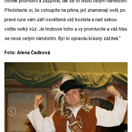
člověk promluvil a zazpíval, tak se to linulo celým náměstím.
Představte si, že vstoupíte na prkna, jež znamenají svět, po
pravé ruce vám září osvětlená věž kostela a nad sebou
vidíte velký vůz. Je hrobové ticho a vy promluvíte a váš hlas
se nese celým náměstím. Byl to opravdu krásný zážitek.“
Foto: Alena Čadková