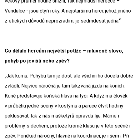
věkový průměr hodně snížili, Tak nejmladší herečce –
Vendulce - jsou čtyři roky. A nejstaršímu herci, jehož jméno
z etických důvodů neprozradím, je sedmdesát jedna.“
Co dělalo hercům největší potíže – mluvené slovo,
pohyb po jevišti nebo zpěv?
„Jak komu. Pohybu tam je dost, ale všichni ho docela dobře
zvládli. Nejvíce náročná je tam takzvaná jízda na koních.
Koně představuje koňská hlava na tyči. A když má člověk
v průběhu jedné scény v kostýmu a paruce čtvrt hodiny
poklusávat, tak z nás mušketýrů opravdu lije. Máme i
problémy s dechem, protože kromě klusu je v této scéně i
zpěv. Poněkud náročný, hlavně na koordinaci, je i šerm. Při