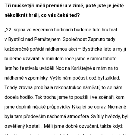
Tři mušketýři měli premiéru v zimě, poté jste je ještě
několikrát hráli, co vás čeká teď?
„22. srpna ve večerních hodinách budeme tuto hru hrát
v Bystřici nad Pernštejnem. Společnost Zapnuto tady
každoročně pořádá nádhernou akci – Bystřické léto a my ji
budeme uzavírat. V minulém roce jsme v rámci tohoto
letního festivalu uváděli Noc na Karlštejně a mám na to
nádherné vzpomínky. Vyšlo nám počasí, což byl základ.
Tehdy zrovna probíhala rekonstrukce náměstí, to se nám
docela hodilo. Tak trochu jsme to použili i ve scénáři, kam
jsme doplnili nějaké průpovídky týkající se oprav. Nicméně
byla tam především nádherná atmosféra. Svítily hvězdy, byl
osvětlený kostel… Měli jsme dobré ozvučení, takže když