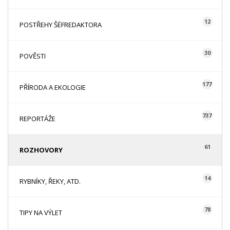
12
POSTŘEHY ŠÉFREDAKTORA
30
POVĚSTI
177
PŘÍRODA A EKOLOGIE
737
REPORTÁŽE
61
ROZHOVORY
14
RYBNÍKY, ŘEKY, ATD.
78
TIPY NA VÝLET