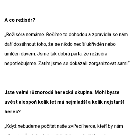
A co režisér?
„Režiséra nemáme. Řešíme to dohodou a zpravidla se nám
daří dosáhnout toho, že se nikdo necítí ukřivděn nebo
umlčen davem. Jsme tak dobrá parta, že režiséra
nepotřebujeme. Zatím jsme se dokázali zorganizovat sami.“
Jste velmi různorodá herecká skupina. Mohl byste
uvést alespoň kolik let má nejmladší a kolik nejstarší
herec?
„Když nebudeme počítat naše zvířecí herce, kteří by nám