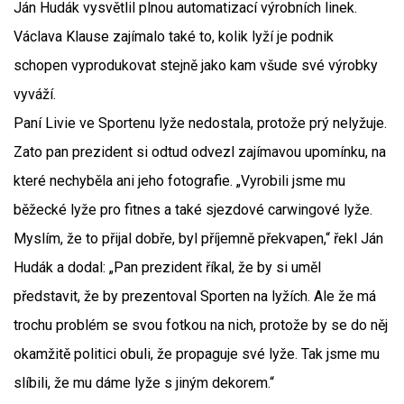
Ján Hudák vysvětlil plnou automatizací výrobních linek.
Václava Klause zajímalo také to, kolik lyží je podnik
schopen vyprodukovat stejně jako kam všude své výrobky
vyváží.
Paní Livie ve Sportenu lyže nedostala, protože prý nelyžuje.
Zato pan prezident si odtud odvezl zajímavou upomínku, na
které nechyběla ani jeho fotografie. „Vyrobili jsme mu
běžecké lyže pro fitnes a také sjezdové carwingové lyže.
Myslím, že to přijal dobře, byl příjemně překvapen,“ řekl Ján
Hudák a dodal: „Pan prezident říkal, že by si uměl
představit, že by prezentoval Sporten na lyžích. Ale že má
trochu problém se svou fotkou na nich, protože by se do něj
okamžitě politici obuli, že propaguje své lyže. Tak jsme mu
slíbili, že mu dáme lyže s jiným dekorem.“