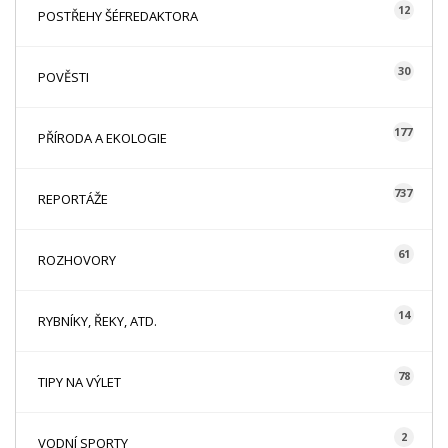
12
POSTŘEHY ŠÉFREDAKTORA
30
POVĚSTI
177
PŘÍRODA A EKOLOGIE
737
REPORTÁŽE
61
ROZHOVORY
14
RYBNÍKY, ŘEKY, ATD.
78
TIPY NA VÝLET
2
VODNÍ SPORTY