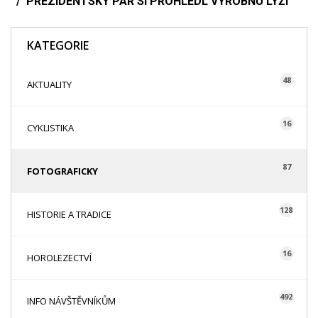
PREZIDENTSKÝ PÁR SI PROHLÉDL VÝROBNU LYŽÍ
KATEGORIE
48
AKTUALITY
16
CYKLISTIKA
87
FOTOGRAFICKY
128
HISTORIE A TRADICE
16
HOROLEZECTVÍ
492
INFO NÁVŠTĚVNÍKŮM