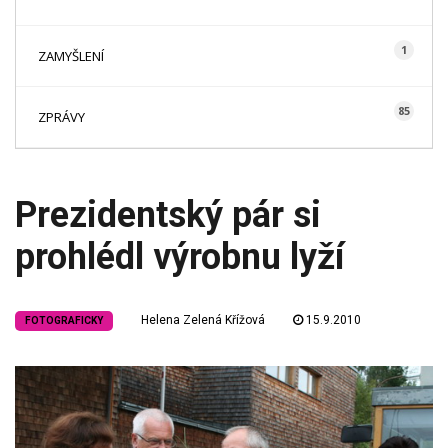
1
ZAMYŠLENÍ
85
ZPRÁVY
Prezidentský pár si
prohlédl výrobnu lyží
Helena Zelená Křížová
15.9.2010
FOTOGRAFICKY