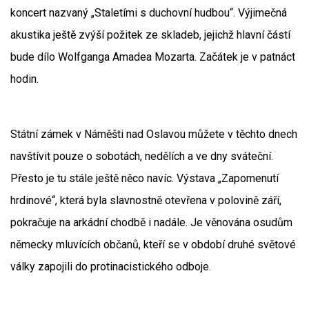
koncert nazvaný „Staletími s duchovní hudbou“. Výjimečná
akustika ještě zvýší požitek ze skladeb, jejichž hlavní částí
bude dílo Wolfganga Amadea Mozarta. Začátek je v patnáct
hodin.
Státní zámek v Náměšti nad Oslavou můžete v těchto dnech
navštívit pouze o sobotách, nedělích a ve dny sváteční.
Přesto je tu stále ještě něco navíc. Výstava „Zapomenutí
hrdinové“, která byla slavnostně otevřena v polovině září,
pokračuje na arkádní chodbě i nadále. Je věnována osudům
německy mluvících občanů, kteří se v období druhé světové
války zapojili do protinacistického odboje.