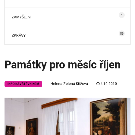
1
ZAMYŠLENÍ
85
ZPRÁVY
Památky pro měsíc říjen
Helena Zelená Křížová
4.10.2010
INFO NÁVŠTĚVNÍKŮM