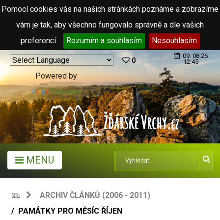
Pomocí cookies vás na našich stránkách poznáme a zobrazíme
vám je tak, aby všechno fungovalo správně a dle vašich
preferencí.
Rozumím a souhlasím
Nesouhlasím
09. 08.26
0
12:45
Powered by
Translate
MENU
ARCHIV ČLÁNKŮ (2006 - 2011)
PAMÁTKY PRO MĚSÍC ŘÍJEN