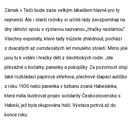
Zámek v Telči bude zase velkým lákadlem hlavně pro ty
nejmenší. Ale i starší ročníky si určitě rády zavzpomínají na
dny dětství spolu s výstavou nazvanou „Hračky nestárnou“.
Všechny exponáty, které tady můžete zhlédnout, pochází
z dvacátých až osmdesátých let minulého století. Mimo jiné
jsou tu k vidění i hračky dětí z šlechtických rodin. Jde
převážně o kočárky, panenky a pokojíčky. Za pozornost stojí
také rozkládací papírová střelnice, plechové šlapací autíčko
z roku 1930 nebo panenka v turbanu zvaná Habešánka,
která měla ilustrovat projev solidarity Československa s
Habeší, jež byla okupována Itálií. Výstava potrvá až do
konce roku.