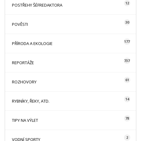
12
POSTŘEHY ŠÉFREDAKTORA
30
POVĚSTI
177
PŘÍRODA A EKOLOGIE
737
REPORTÁŽE
61
ROZHOVORY
14
RYBNÍKY, ŘEKY, ATD.
78
TIPY NA VÝLET
2
VODNÍ SPORTY