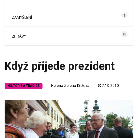
1
ZAMYŠLENÍ
85
ZPRÁVY
Když přijede prezident
Helena Zelená Křížová
7.10.2010
HISTORIE A TRADICE