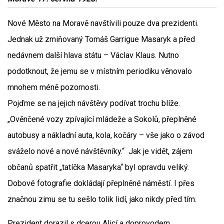
Nové Město na Moravě navštívili pouze dva prezidenti.
Jednak už zmiňovaný Tomáš Garrigue Masaryk a před
nedávnem další hlava státu – Václav Klaus. Nutno
podotknout, že jemu se v místním periodiku věnovalo
mnohem méně pozornosti.
Pojďme se na jejich návštěvy podívat trochu blíže.
„Ověnčené vozy zpívající mládeže a Sokolů, přeplněné
autobusy a nákladní auta, kola, kočáry – vše jako o závod
sváželo nové a nové návštěvníky.“ Jak je vidět, zájem
občanů spatřit „tatíčka Masaryka“ byl opravdu veliký.
Dobové fotografie dokládají přeplněné náměstí. I přes
značnou zimu se tu sešlo tolik lidí, jako nikdy před tím.
Prezident dorazil s dcerou Alicí a doprovodem