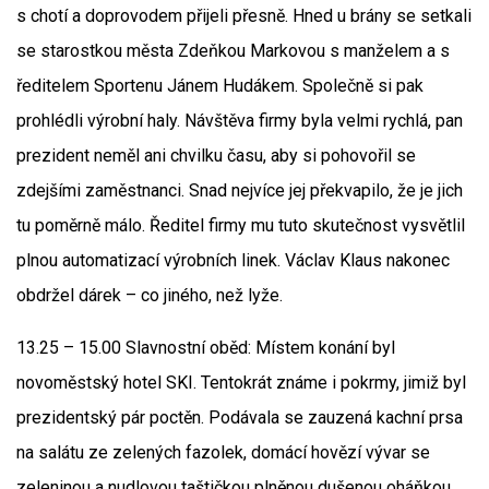
s chotí a doprovodem přijeli přesně. Hned u brány se setkali
se starostkou města Zdeňkou Markovou s manželem a s
ředitelem Sportenu Jánem Hudákem. Společně si pak
prohlédli výrobní haly. Návštěva firmy byla velmi rychlá, pan
prezident neměl ani chvilku času, aby si pohovořil se
zdejšími zaměstnanci. Snad nejvíce jej překvapilo, že je jich
tu poměrně málo. Ředitel firmy mu tuto skutečnost vysvětlil
plnou automatizací výrobních linek. Václav Klaus nakonec
obdržel dárek – co jiného, než lyže.
13.25 – 15.00 Slavnostní oběd: Místem konání byl
novoměstský hotel SKI. Tentokrát známe i pokrmy, jimiž byl
prezidentský pár poctěn. Podávala se zauzená kachní prsa
na salátu ze zelených fazolek, domácí hovězí vývar se
zeleninou a nudlovou taštičkou plněnou dušenou oháňkou,