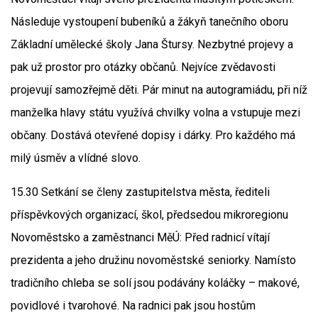
Následuje vystoupení bubeníků a žákyň tanečního oboru
Základní umělecké školy Jana Štursy. Nezbytné projevy a
pak už prostor pro otázky občanů. Nejvíce zvědavosti
projevují samozřejmě děti. Pár minut na autogramiádu, při níž
manželka hlavy státu využívá chvilky volna a vstupuje mezi
občany. Dostává otevřené dopisy i dárky. Pro každého má
milý úsměv a vlídné slovo.
15.30 Setkání se členy zastupitelstva města, řediteli
příspěvkových organizací, škol, předsedou mikroregionu
Novoměstsko a zaměstnanci MěÚ: Před radnicí vítají
prezidenta a jeho družinu novoměstské seniorky. Namísto
tradičního chleba se solí jsou podávány koláčky – makové,
povidlové i tvarohové. Na radnici pak jsou hostům