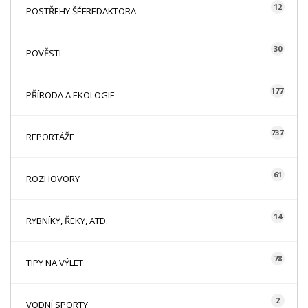
12
POSTŘEHY ŠÉFREDAKTORA
30
POVĚSTI
177
PŘÍRODA A EKOLOGIE
737
REPORTÁŽE
61
ROZHOVORY
14
RYBNÍKY, ŘEKY, ATD.
78
TIPY NA VÝLET
2
VODNÍ SPORTY