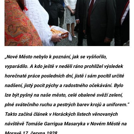
„Nové Město nebylo k poznání, jak se vyšňořilo,
vyparádilo. A kdo ještě v neděli ráno prohlížel výsledek
horečnaté práce posledních dní, jistě i sám pocítil určité
nadšení, jistý pocit pýchy a radostného očekávání. Bylo
lze být pyšný na naše město, celé obalené svěží zelení,
plné svátečního ruchu a pestrých barev krojů a uniforem.“
Takto začíná článek v Horáckých listech věnovaných
návštěvě Tomáše Garrigua Masaryka v Novém Městě na
Moravě 17. června 1928.