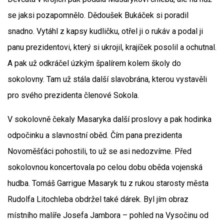
se jaksi pozapomnělo. Dědoušek Bukáček si poradil
snadno. Vytáhl z kapsy kudličku, otřel ji o rukáv a podal ji
panu prezidentovi, který si ukrojil, krajíček posolil a ochutnal.
A pak už odkráčel úzkým špalírem kolem školy do
sokolovny. Tam už stála další slavobrána, kterou vystavěli
pro svého prezidenta členové Sokola.
V sokolovně čekaly Masaryka další proslovy a pak hodinka
odpočinku a slavnostní oběd. Čím pana prezidenta
Novoměšťáci pohostili, to už se asi nedozvíme. Před
sokolovnou koncertovala po celou dobu oběda vojenská
hudba. Tomáš Garrigue Masaryk tu z rukou starosty města
Rudolfa Litochleba obdržel také dárek. Byl jím obraz
místního malíře Josefa Jambora – pohled na Vysočinu od