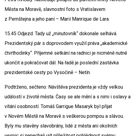
Města na Moravě, slavnostní foto s Vratislavem
z Pernštejna a jeho paní – Marií Manrique de Lara.
15.45 Odjezd: Tady už „minutovník“ dokonale selhává.
Prezidentský pár s doprovodem využil práva „akademické
čtvrthodinky“. Příjemné setkání na radnici je nicméně nutné
ukončit a pokračovat dál. Na řadě je poslední zastávka
prezidentské cesty po Vysočině – Netín.
Podtrženo, sečteno: Návštěva prezidenta je vždy velkou
událostí v životě města. Časy se ale mění a s nimi i oslavy a
vítání osobností. Tomáš Garrigue Masaryk byl přijat
v Novém Městě na Moravě s veškerou pompou a slávou.
Byly mu stavěny slavobrány, lidé z města ani okolních
vesnic si nenechali ujít příležitost pohlédnout svému