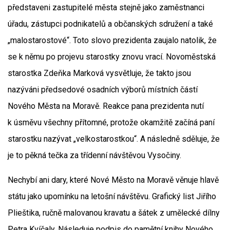
představeni zastupitelé města stejně jako zaměstnanci
úřadu, zástupci podnikatelů a občanských sdružení a také
„malostarostové“. Toto slovo prezidenta zaujalo natolik, že
se k němu po projevu starostky znovu vrací. Novoměstská
starostka Zdeňka Marková vysvětluje, že takto jsou
nazýváni předsedové osadních výborů místních částí
Nového Města na Moravě. Reakce pana prezidenta nutí
k úsměvu všechny přítomné, protože okamžitě začíná paní
starostku nazývat „velkostarostkou“. A následně sděluje, že
je to pěkná tečka za třídenní návštěvou Vysočiny.
Nechybí ani dary, které Nové Město na Moravě věnuje hlavě
státu jako upomínku na letošní návštěvu. Grafický list Jiřího
Plieštika, ručně malovanou kravatu a šátek z umělecké dílny
Petra Kvíčaly. Následuje podpis do pamětní knihy Nového