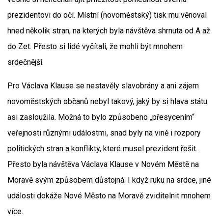
prezidentovi do očí. Místní (novoměstský) tisk mu věnoval
hned několik stran, na kterých byla návštěva shrnuta od A až
do Zet. Přesto si lidé vyčítali, že mohli být mnohem
srdečnější.
Pro Václava Klause se nestavěly slavobrány a ani zájem
novoměstských občanů nebyl takový, jaký by si hlava státu
asi zasloužila. Možná to bylo způsobeno „přesycením“
veřejnosti různými událostmi, snad byly na vině i rozpory
politických stran a konflikty, které musel prezident řešit.
Přesto byla návštěva Václava Klause v Novém Městě na
Moravě svým způsobem důstojná. I když ruku na srdce, jiné
události dokáže Nové Město na Moravě zviditelnit mnohem
více.