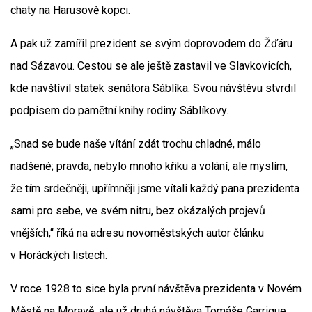
chaty na Harusově kopci.
A pak už zamířil prezident se svým doprovodem do Žďáru
nad Sázavou. Cestou se ale ještě zastavil ve Slavkovicích,
kde navštívil statek senátora Sáblíka. Svou návštěvu stvrdil
podpisem do pamětní knihy rodiny Sáblíkovy.
„Snad se bude naše vítání zdát trochu chladné, málo
nadšené; pravda, nebylo mnoho křiku a volání, ale myslím,
že tím srdečněji, upřímněji jsme vítali každý pana prezidenta
sami pro sebe, ve svém nitru, bez okázalých projevů
vnějších,“ říká na adresu novoměstských autor článku
v Horáckých listech.
V roce 1928 to sice byla první návštěva prezidenta v Novém
Městě na Moravě, ale už druhá návštěva Tomáše Garrigue