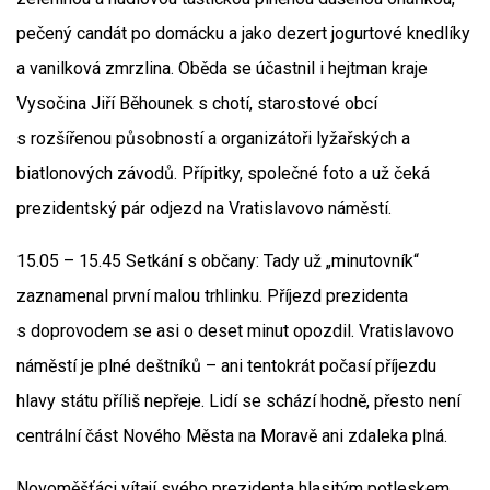
pečený candát po domácku a jako dezert jogurtové knedlíky
a vanilková zmrzlina. Oběda se účastnil i hejtman kraje
Vysočina Jiří Běhounek s chotí, starostové obcí
s rozšířenou působností a organizátoři lyžařských a
biatlonových závodů. Přípitky, společné foto a už čeká
prezidentský pár odjezd na Vratislavovo náměstí.
15.05 – 15.45 Setkání s občany: Tady už „minutovník“
zaznamenal první malou trhlinku. Příjezd prezidenta
s doprovodem se asi o deset minut opozdil. Vratislavovo
náměstí je plné deštníků – ani tentokrát počasí příjezdu
hlavy státu příliš nepřeje. Lidí se schází hodně, přesto není
centrální část Nového Města na Moravě ani zdaleka plná.
Novoměšťáci vítají svého prezidenta hlasitým potleskem.