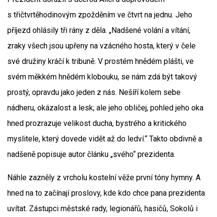
s třičtvrtěhodinovým zpožděním ve čtvrt na jednu. Jeho
příjezd ohlásily tři rány z děla. „Nadšené volání a vítání,
zraky všech jsou upřeny na vzácného hosta, který v čele
své družiny kráčí k tribuně. V prostém hnědém plášti, ve
svém měkkém hnědém klobouku, se nám zdá být takový
prostý, opravdu jako jeden z nás. Nešíří kolem sebe
nádheru, okázalost a lesk; ale jeho obličej, pohled jeho oka
hned prozrazuje velikost ducha, bystrého a kritického
myslitele, který dovede vidět až do ledví.“ Takto obdivně a
nadšeně popisuje autor článku „svého“ prezidenta.
Náhle zazněly z vrcholu kostelní věže první tóny hymny. A
hned na to začínají proslovy, kde kdo chce pana prezidenta
uvítat. Zástupci městské rady, legionářů, hasičů, Sokolů i