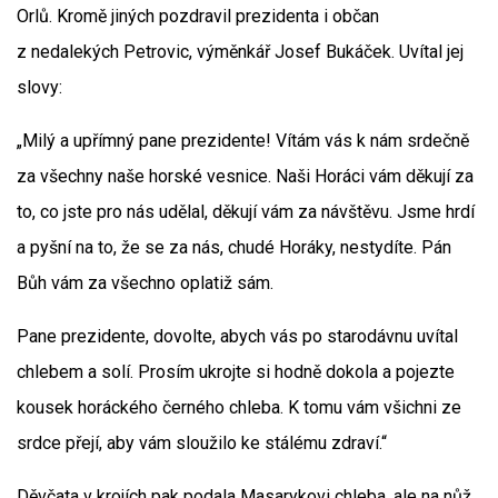
Orlů. Kromě jiných pozdravil prezidenta i občan
z nedalekých Petrovic, výměnkář Josef Bukáček. Uvítal jej
slovy:
„Milý a upřímný pane prezidente! Vítám vás k nám srdečně
za všechny naše horské vesnice. Naši Horáci vám děkují za
to, co jste pro nás udělal, děkují vám za návštěvu. Jsme hrdí
a pyšní na to, že se za nás, chudé Horáky, nestydíte. Pán
Bůh vám za všechno oplatiž sám.
Pane prezidente, dovolte, abych vás po starodávnu uvítal
chlebem a solí. Prosím ukrojte si hodně dokola a pojezte
kousek horáckého černého chleba. K tomu vám všichni ze
srdce přejí, aby vám sloužilo ke stálému zdraví.“
Děvčata v krojích pak podala Masarykovi chleba, ale na nůž