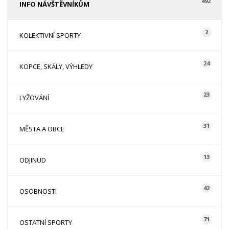
492
INFO NÁVŠTĚVNÍKŮM
2
KOLEKTIVNÍ SPORTY
24
KOPCE, SKÁLY, VÝHLEDY
23
LYŽOVÁNÍ
31
MĚSTA A OBCE
13
ODJINUD
42
OSOBNOSTI
71
OSTATNÍ SPORTY