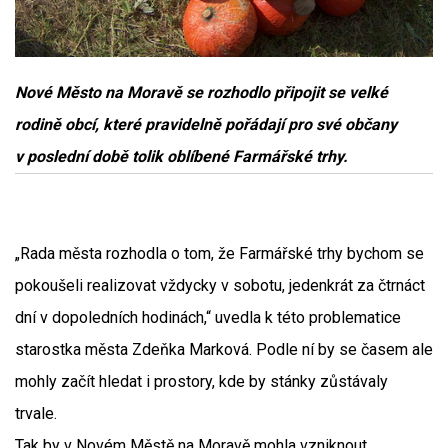
Nové Město na Moravě se rozhodlo připojit se velké
rodině obcí, které pravidelně pořádají pro své občany
v poslední době tolik oblíbené Farmářské trhy.
„Rada města rozhodla o tom, že Farmářské trhy bychom se
pokoušeli realizovat vždycky v sobotu, jedenkrát za čtrnáct
dní v dopoledních hodinách,“ uvedla k této problematice
starostka města Zdeňka Marková. Podle ní by se časem ale
mohly začít hledat i prostory, kde by stánky zůstávaly
trvale.
Tak by v Novém Městě na Moravě mohla vzniknout