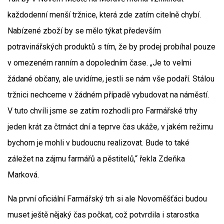
každodenní menší tržnice, která zde zatím citelně chybí.
Nabízené zboží by se mělo týkat především
potravinářských produktů s tím, že by prodej probíhal pouze
v omezeném ranním a dopoledním čase. „Je to velmi
žádané občany, ale uvidíme, jestli se nám vše podaří. Stálou
tržnici nechceme v žádném případě vybudovat na náměstí.
V tuto chvíli jsme se zatím rozhodli pro Farmářské trhy
jeden krát za čtrnáct dní a teprve čas ukáže, v jakém režimu
bychom je mohli v budoucnu realizovat. Bude to také
záležet na zájmu farmářů a pěstitelů,“ řekla Zdeňka
Marková.
Na první oficiální Farmářský trh si ale Novoměšťáci budou
muset ještě nějaký čas počkat, což potvrdila i starostka