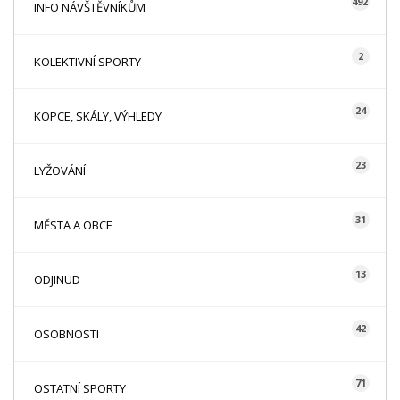
492
INFO NÁVŠTĚVNÍKŮM
2
KOLEKTIVNÍ SPORTY
24
KOPCE, SKÁLY, VÝHLEDY
23
LYŽOVÁNÍ
31
MĚSTA A OBCE
13
ODJINUD
42
OSOBNOSTI
71
OSTATNÍ SPORTY