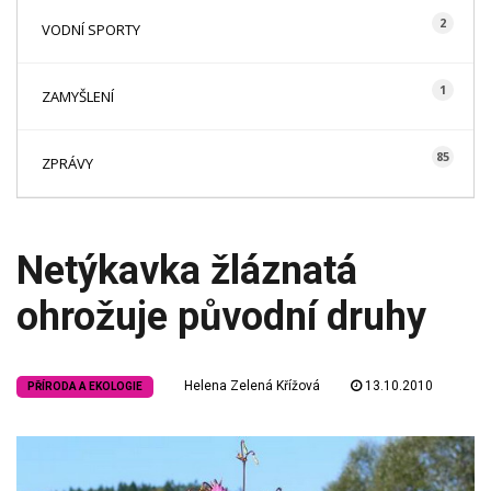
2
VODNÍ SPORTY
1
ZAMYŠLENÍ
85
ZPRÁVY
Netýkavka žláznatá
ohrožuje původní druhy
Helena Zelená Křížová
13.10.2010
PŘÍRODA A EKOLOGIE