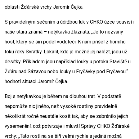
oblasti Žďárské vrchy Jaromír Čejka.
S pravidelným sečením a údržbou luk v CHKO úzce souvisí i
naše stará známá – netýkavka žláznatá. „Je to nezvaný
host, který se šíří podél vodotečí. K nám přišel z horního
toku řeky Svratky. Lokalit, kde je možné jej nalézt, jsou už
desítky. Příkladem jsou například louky u potoka Staviště u
Žďáru nad Sázavou nebo louky u Fryšávky pod Fryšavou,“
hodnotí situaci Jaromír Čejka.
Boj s netýkavkou je během na dlouhou trať. V podstatě
nepomůže nic jiného, než vysoké rostliny pravidelně
několikrát ročně neustále kosit tak, aby se zabránilo jejich
vysemenění, což potvrzuje i mluvší Správy CHKO Žďárské
vrchy: „Tato rostlina se šíří velmi rychle a jediná možná