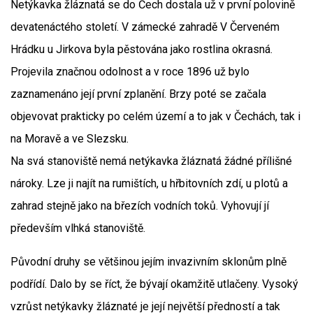
Netýkavka žláznatá se do Čech dostala už v první polovině
devatenáctého století. V zámecké zahradě V Červeném
Hrádku u Jirkova byla pěstována jako rostlina okrasná.
Projevila značnou odolnost a v roce 1896 už bylo
zaznamenáno její první zplanění. Brzy poté se začala
objevovat prakticky po celém území a to jak v Čechách, tak i
na Moravě a ve Slezsku.
Na svá stanoviště nemá netýkavka žláznatá žádné přílišné
nároky. Lze ji najít na rumištích, u hřbitovních zdí, u plotů a
zahrad stejně jako na březích vodních toků. Vyhovují jí
především vlhká stanoviště.
Původní druhy se většinou jejím invazivním sklonům plně
podřídí. Dalo by se říct, že bývají okamžitě utlačeny. Vysoký
vzrůst netýkavky žláznaté je její největší předností a tak