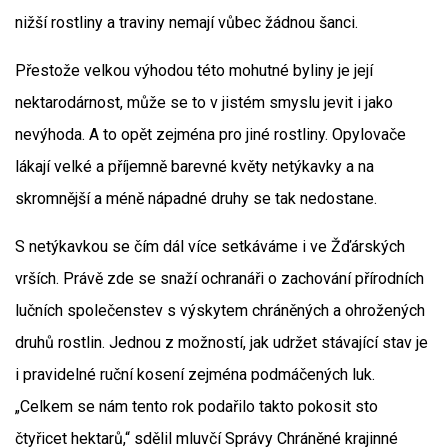
nižší rostliny a traviny nemají vůbec žádnou šanci.
Přestože velkou výhodou této mohutné byliny je její
nektarodárnost, může se to v jistém smyslu jevit i jako
nevýhoda. A to opět zejména pro jiné rostliny. Opylovače
lákají velké a příjemně barevné květy netýkavky a na
skromnější a méně nápadné druhy se tak nedostane.
S netýkavkou se čím dál více setkáváme i ve Žďárských
vrších. Právě zde se snaží ochranáři o zachování přírodních
lučních společenstev s výskytem chráněných a ohrožených
druhů rostlin. Jednou z možností, jak udržet stávající stav je
i pravidelné ruční kosení zejména podmáčených luk.
„Celkem se nám tento rok podařilo takto pokosit sto
čtyřicet hektarů,“ sdělil mluvčí Správy Chráněné krajinné