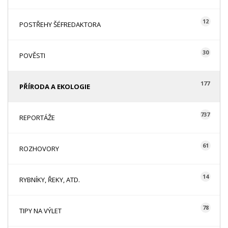
12
POSTŘEHY ŠÉFREDAKTORA
30
POVĚSTI
177
PŘÍRODA A EKOLOGIE
737
REPORTÁŽE
61
ROZHOVORY
14
RYBNÍKY, ŘEKY, ATD.
78
TIPY NA VÝLET