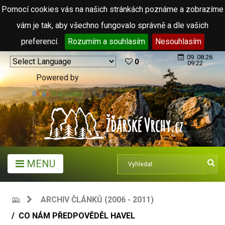
Pomocí cookies vás na našich stránkách poznáme a zobrazíme
vám je tak, aby všechno fungovalo správně a dle vašich
preferencí.
Rozumím a souhlasím
Nesouhlasím
09. 08.26
0
09:22
Powered by
Translate
MENU
ARCHIV ČLÁNKŮ (2006 - 2011)
CO NÁM PŘEDPOVĚDĚL HAVEL