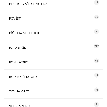
12
POSTŘEHY ŠÉFREDAKTORA
30
POVĚSTI
177
PŘÍRODA A EKOLOGIE
737
REPORTÁŽE
61
ROZHOVORY
14
RYBNÍKY, ŘEKY, ATD.
78
TIPY NA VÝLET
2
VODNÍ SPORTY