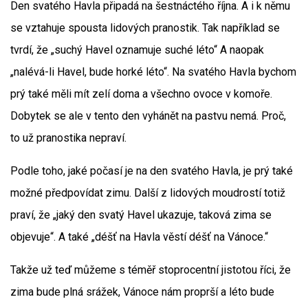
Den svatého Havla připadá na šestnáctého října. A i k němu
se vztahuje spousta lidových pranostik. Tak například se
tvrdí, že „suchý Havel oznamuje suché léto“ A naopak
„nalévá-li Havel, bude horké léto“. Na svatého Havla bychom
prý také měli mít zelí doma a všechno ovoce v komoře.
Dobytek se ale v tento den vyhánět na pastvu nemá. Proč,
to už pranostika nepraví.
Podle toho, jaké počasí je na den svatého Havla, je prý také
možné předpovídat zimu. Další z lidových moudrostí totiž
praví, že „jaký den svatý Havel ukazuje, taková zima se
objevuje“. A také „déšť na Havla věstí déšť na Vánoce.“
Takže už teď můžeme s téměř stoprocentní jistotou říci, že
zima bude plná srážek, Vánoce nám proprší a léto bude