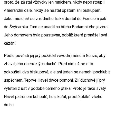
proto, že zůstal vždycky jen mnichem, nikdy nepostoupil
v hierarchii dále, nikdy se nestal opatem ani biskupem.
Jako misionář se z rodného Irska dostal do Francie a pak
do Švýcarska. Tam se usadil na břehu Bodamského jezera.
Jeho domovem byla poustevna, poblíž které pronášel svá
kázání.
Podle pověsti jej prý požádal vévoda jménem Gunzo, aby
zbavil jeho dceru zlých duchů. Před ním už se o to
pokoušeli dva biskupové, ale ani jeden se nemohl pochlubit
úspěchem. Teprve Havel dívce pomohl. Zlí duchové jí prý
vyletěli z úst v podobě černého ptáka. Proto je také svatý
Havel patronem kohoutů, hus, kuřat, prostě ptáků všeho
druhu.