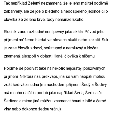
Tak například Zelený neznamená, že je jeho majitel podivně
zabarvený, ale že jde o bledého a nedospělého jedince či o
člověka ze zelené krve, tedy nemanželského.
Skalník zase rozhodně není pevný jako skála. Původ jeho
příjmení můžeme hledat ve slovech skalit nebo zakalit. Suk
je zase člověk zdravý, neústupný a nemluvný a Nečas
znamená, alespoň v oblasti Hané, člověka k ničemu.
Pojďme se podívat také na několik nejčastěji používaných
příjmení. Některá nás překvapí, jiná se vám naopak mohou
zdát šedivá a nudná (mimochodem příjmení Šedý a Šedivý
má mnoho dalších podob jako například Šeda, Šedina či
Šedivec a mimo jiné můžou znamenat houni z bílé a černé
vlny nebo dokonce šedou vránu).