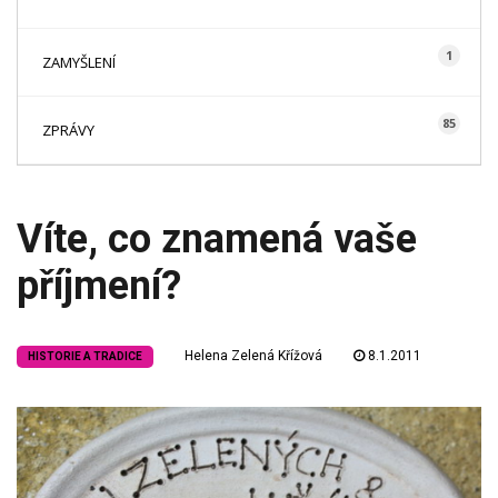
1
ZAMYŠLENÍ
85
ZPRÁVY
Víte, co znamená vaše
příjmení?
Helena Zelená Křížová
8.1.2011
HISTORIE A TRADICE