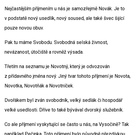
Nejčastějším příjmením u nás je samozřejmě Novák. Je to
v podstatě nový usedlík, nový soused, ale také švec šijící
pouze novou obuv.
Pak tu máme Svobodu. Svobodná selská živnost,
nevázanost, útočiště a rovněž výsada.
Třetím na seznamu je Novotný, který je odvozován
z přídavného jména nový. Jiný tvar tohoto příjmení je Novota,
Novotka, Novotňák a Novotníček.
Dvořákem byl zván svobodník, velký sedlák či hospodář
velké usedlosti. Dříve to také bývával dvorský služebník.
Co ale příjmení vyskytující se často u nás, na Vysočině? Tak
například Pečinka. Toto příjmení bylo původně přezdívkou.