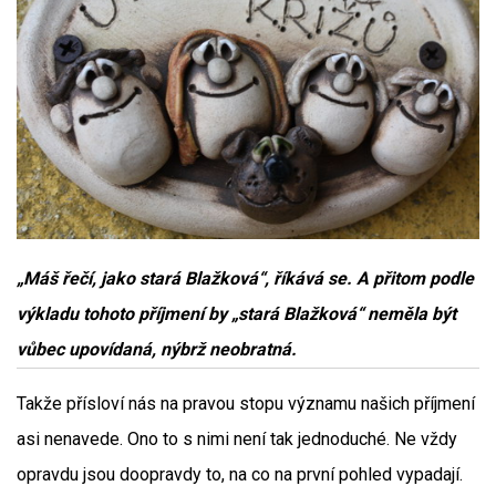
„Máš řečí, jako stará Blažková“, říkává se. A přitom podle
výkladu tohoto příjmení by „stará Blažková“ neměla být
vůbec upovídaná, nýbrž neobratná.
Takže přísloví nás na pravou stopu významu našich příjmení
asi nenavede. Ono to s nimi není tak jednoduché. Ne vždy
opravdu jsou doopravdy to, na co na první pohled vypadají.