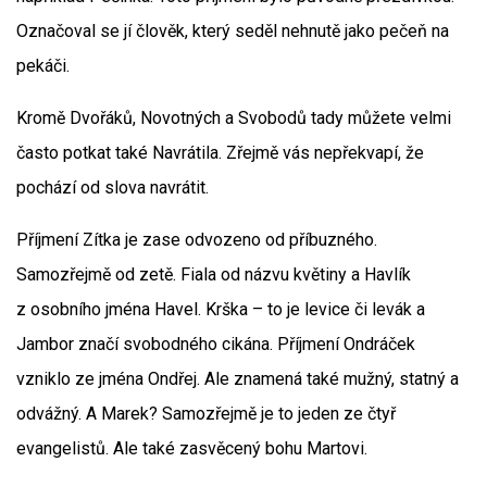
Označoval se jí člověk, který seděl nehnutě jako pečeň na
pekáči.
Kromě Dvořáků, Novotných a Svobodů tady můžete velmi
často potkat také Navrátila. Zřejmě vás nepřekvapí, že
pochází od slova navrátit.
Příjmení Zítka je zase odvozeno od příbuzného.
Samozřejmě od zetě. Fiala od názvu květiny a Havlík
z osobního jména Havel. Krška – to je levice či levák a
Jambor značí svobodného cikána. Příjmení Ondráček
vzniklo ze jména Ondřej. Ale znamená také mužný, statný a
odvážný. A Marek? Samozřejmě je to jeden ze čtyř
evangelistů. Ale také zasvěcený bohu Martovi.