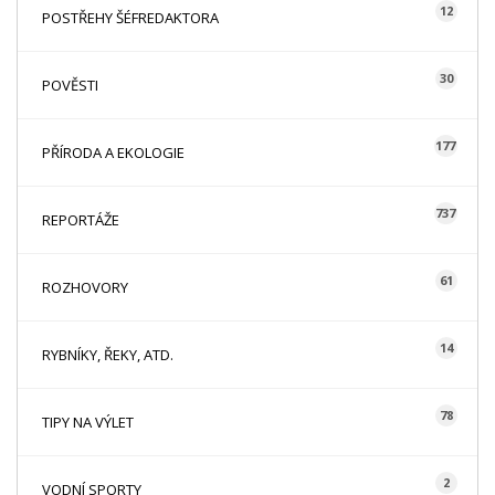
12
POSTŘEHY ŠÉFREDAKTORA
30
POVĚSTI
177
PŘÍRODA A EKOLOGIE
737
REPORTÁŽE
61
ROZHOVORY
14
RYBNÍKY, ŘEKY, ATD.
78
TIPY NA VÝLET
2
VODNÍ SPORTY