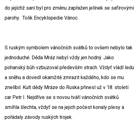
do jejíchž saní byl pro změnu zapřažen jelínek se safírovými
parohy. Tolik Encyklopedie Vánoc.
S ruským symbolem vánočních svátků to ovšem nebylo tak
jednoduché. Děda Mráz nebyl vždy jen hodný. Jako
pohanský bůh vzbuzoval především strach. Vždyť vládl ledu
a sněhu a dovedl okamžitě zmrazit každého, kdo se mu
znelíbil. Kult dědy Mráze do Ruska přinesl už v 18. století
car Petr I. Nejdříve se s novou tváří vánočních svátků
smířila šlechta, vždyť se na jejich počest konaly plesy a
pořádaly závody ruských trojek.