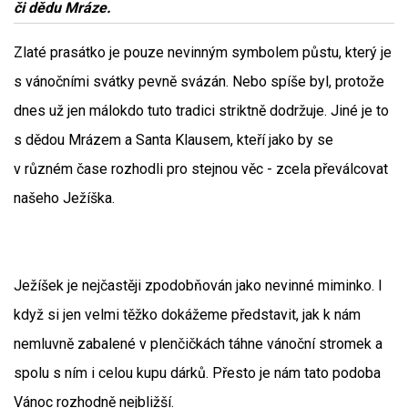
či dědu Mráze.
Zlaté prasátko je pouze nevinným symbolem půstu, který je
s vánočními svátky pevně svázán. Nebo spíše byl, protože
dnes už jen málokdo tuto tradici striktně dodržuje. Jiné je to
s dědou Mrázem a Santa Klausem, kteří jako by se
v různém čase rozhodli pro stejnou věc - zcela převálcovat
našeho Ježíška.
Ježíšek je nejčastěji zpodobňován jako nevinné miminko. I
když si jen velmi těžko dokážeme představit, jak k nám
nemluvně zabalené v plenčičkách táhne vánoční stromek a
spolu s ním i celou kupu dárků. Přesto je nám tato podoba
Vánoc rozhodně nejbližší.