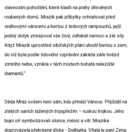
slavnostní pohoštění, které kladli na prahy dřevěných
roubených domů. Mrazík pak příbytky ochraňoval před
sněhovými vánicemi a berlou z ledových rampouchů, jejíž
jediný dotyk zmrazoval vše živé, odháněl nemoci a zlé síly.
Když Mrazík uprostřed sibiřských plání uhodil berlou o zem,
do níž byla podle lidového vyprávění zakleta záře hvězd
zimního nebe, vznikla v těch místech bohatá naleziště
diamantů.“
Děda Mráz ovšem není sám, kdo přináší Vánoce. Přijížděl na
zlatých saních tažených trojspřežím – ruskou trojkou. Jeho
bujní oři symbolizovali slunce, měsíc a vítr. Mrazíka
doprovázela překrásná dívka - Sněhurka. Vítala je paní Zima,