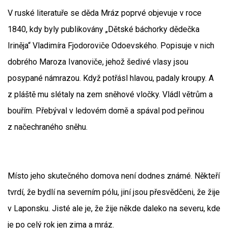
V ruské literatuře se děda Mráz poprvé objevuje v roce
1840, kdy byly publikovány „Dětské báchorky dědečka
Iriněja“ Vladimíra Fjodoroviče Odoevského. Popisuje v nich
dobrého Maroza Ivanoviče, jehož šedivé vlasy jsou
posypané námrazou. Když potřásl hlavou, padaly kroupy. A
z pláště mu slétaly na zem sněhové vločky. Vládl větrům a
bouřím. Přebýval v ledovém domě a spával pod peřinou
z načechraného sněhu.
Místo jeho skutečného domova není dodnes známé. Někteří
tvrdí, že bydlí na severním pólu, jiní jsou přesvědčeni, že žije
v Laponsku. Jisté ale je, že žije někde daleko na severu, kde
je po celý rok jen zima a mráz.