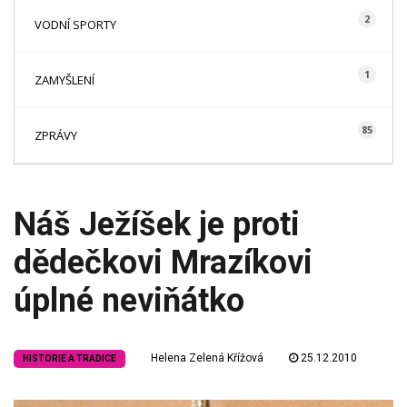
2
VODNÍ SPORTY
1
ZAMYŠLENÍ
85
ZPRÁVY
Náš Ježíšek je proti
dědečkovi Mrazíkovi
úplné neviňátko
Helena Zelená Křížová
25.12.2010
HISTORIE A TRADICE