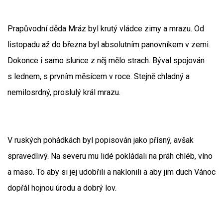
Prapůvodní děda Mráz byl krutý vládce zimy a mrazu. Od
listopadu až do března byl absolutním panovníkem v zemi.
Dokonce i samo slunce z něj mělo strach. Býval spojován
s lednem, s prvním měsícem v roce. Stejně chladný a
nemilosrdný, proslulý král mrazu.
V ruských pohádkách byl popisován jako přísný, avšak
spravedlivý. Na severu mu lidé pokládali na práh chléb, víno
a maso. To aby si jej udobřili a naklonili a aby jim duch Vánoc
dopřál hojnou úrodu a dobrý lov.