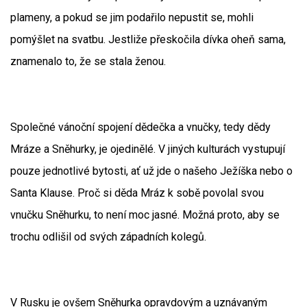
plameny, a pokud se jim podařilo nepustit se, mohli
pomýšlet na svatbu. Jestliže přeskočila dívka oheň sama,
znamenalo to, že se stala ženou.
Společné vánoční spojení dědečka a vnučky, tedy dědy
Mráze a Sněhurky, je ojedinělé. V jiných kulturách vystupují
pouze jednotlivé bytosti, ať už jde o našeho Ježíška nebo o
Santa Klause. Proč si děda Mráz k sobě povolal svou
vnučku Sněhurku, to není moc jasné. Možná proto, aby se
trochu odlišil od svých západních kolegů.
V Rusku je ovšem Sněhurka opravdovým a uznávaným