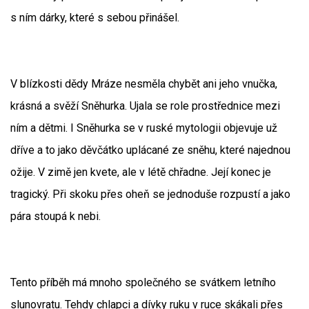
s ním dárky, které s sebou přinášel.
V blízkosti dědy Mráze nesměla chybět ani jeho vnučka,
krásná a svěží Sněhurka. Ujala se role prostřednice mezi
ním a dětmi. I Sněhurka se v ruské mytologii objevuje už
dříve a to jako děvčátko uplácané ze sněhu, které najednou
ožije. V zimě jen kvete, ale v létě chřadne. Její konec je
tragický. Při skoku přes oheň se jednoduše rozpustí a jako
pára stoupá k nebi.
Tento příběh má mnoho společného se svátkem letního
slunovratu. Tehdy chlapci a dívky ruku v ruce skákali přes