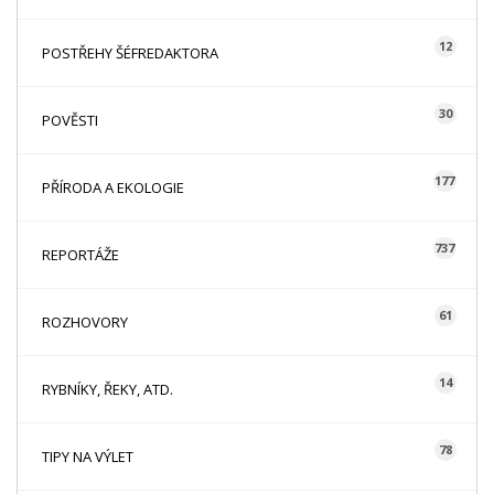
12
POSTŘEHY ŠÉFREDAKTORA
30
POVĚSTI
177
PŘÍRODA A EKOLOGIE
737
REPORTÁŽE
61
ROZHOVORY
14
RYBNÍKY, ŘEKY, ATD.
78
TIPY NA VÝLET