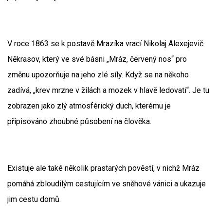
V roce 1863 se k postavě Mrazíka vrací Nikolaj Alexejevič
Někrasov, který ve své básni „Mráz, červený nos“ pro
změnu upozorňuje na jeho zlé síly. Když se na někoho
zadívá, „krev mrzne v žilách a mozek v hlavě ledovatí“. Je tu
zobrazen jako zlý atmosférický duch, kterému je
připisováno zhoubné působení na člověka.
Existuje ale také několik prastarých pověstí, v nichž Mráz
pomáhá zbloudilým cestujícím ve sněhové vánici a ukazuje
jim cestu domů.