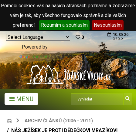
Pomocí cookies vás na našich stránkách poznáme a zobrazíme
vám je tak, aby všechno fungovalo správně a dle vašich
preferencí.
Rozumím a souhlasím
Nesouhlasím
10. 08.26
0
21:25
Powered by
Translate
MENU
ARCHIV ČLÁNKŮ (2006 - 2011)
NÁŠ JEŽÍŠEK JE PROTI DĚDEČKOVI MRAZÍKOVI