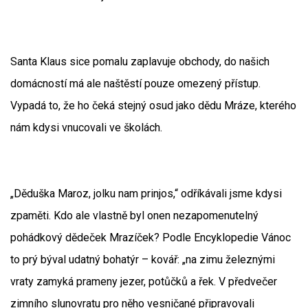
Santa Klaus sice pomalu zaplavuje obchody, do našich
domácností má ale naštěstí pouze omezený přístup.
Vypadá to, že ho čeká stejný osud jako dědu Mráze, kterého
nám kdysi vnucovali ve školách.
„Děduška Maroz, jolku nam prinjos,“ odříkávali jsme kdysi
zpaměti. Kdo ale vlastně byl onen nezapomenutelný
pohádkový dědeček Mrazíček? Podle Encyklopedie Vánoc
to prý býval udatný bohatýr – kovář: „na zimu železnými
vraty zamyká prameny jezer, potůčků a řek. V předvečer
zimního slunovratu pro něho vesničané připravovali