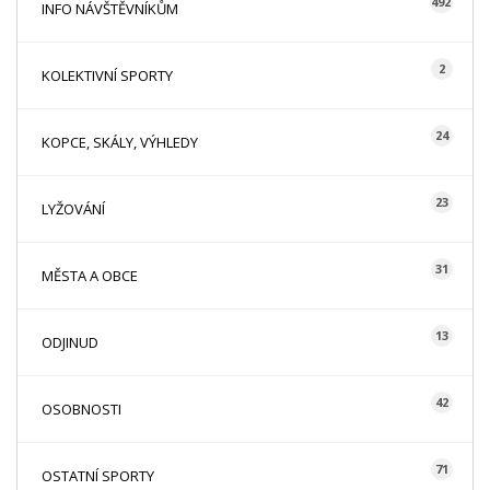
492
INFO NÁVŠTĚVNÍKŮM
2
KOLEKTIVNÍ SPORTY
24
KOPCE, SKÁLY, VÝHLEDY
23
LYŽOVÁNÍ
31
MĚSTA A OBCE
13
ODJINUD
42
OSOBNOSTI
71
OSTATNÍ SPORTY