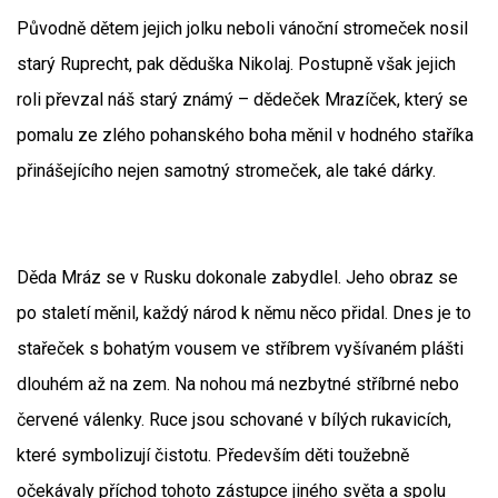
Původně dětem jejich jolku neboli vánoční stromeček nosil
starý Ruprecht, pak děduška Nikolaj. Postupně však jejich
roli převzal náš starý známý – dědeček Mrazíček, který se
pomalu ze zlého pohanského boha měnil v hodného staříka
přinášejícího nejen samotný stromeček, ale také dárky.
Děda Mráz se v Rusku dokonale zabydlel. Jeho obraz se
po staletí měnil, každý národ k němu něco přidal. Dnes je to
stařeček s bohatým vousem ve stříbrem vyšívaném plášti
dlouhém až na zem. Na nohou má nezbytné stříbrné nebo
červené válenky. Ruce jsou schované v bílých rukavicích,
které symbolizují čistotu. Především děti toužebně
očekávaly příchod tohoto zástupce jiného světa a spolu