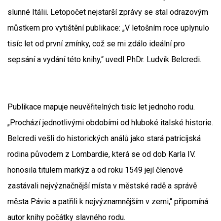
slunné Itálii. Letopočet nejstarší zprávy se stal odrazovým
můstkem pro vytištění publikace: „V letošním roce uplynulo
tisíc let od první zmínky, což se mi zdálo ideální pro
sepsání a vydání této knihy,“ uvedl PhDr. Ludvík Belcredi.
Publikace mapuje neuvěřitelných tisíc let jednoho rodu.
„Prochází jednotlivými obdobími od hluboké italské historie.
Belcredi vešli do historických análů jako stará patricijská
rodina původem z Lombardie, která se od dob Karla IV.
honosila titulem markýz a od roku 1549 její členové
zastávali nejvýznačnější místa v městské radě a správě
města Pávie a patřili k nejvýznamnějším v zemi,“ připomíná
autor knihy počátky slavného rodu.