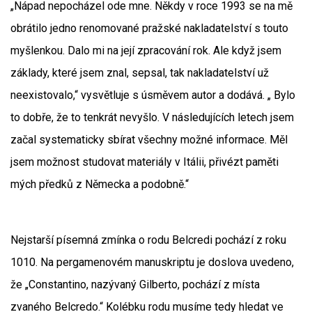
„Nápad nepocházel ode mne. Někdy v roce 1993 se na mě
obrátilo jedno renomované pražské nakladatelství s touto
myšlenkou. Dalo mi na její zpracování rok. Ale když jsem
základy, které jsem znal, sepsal, tak nakladatelství už
neexistovalo,“ vysvětluje s úsměvem autor a dodává. „ Bylo
to dobře, že to tenkrát nevyšlo. V následujících letech jsem
začal systematicky sbírat všechny možné informace. Měl
jsem možnost studovat materiály v Itálii, přivézt paměti
mých předků z Německa a podobně.“
Nejstarší písemná zmínka o rodu Belcredi pochází z roku
1010. Na pergamenovém manuskriptu je doslova uvedeno,
že „Constantino, nazývaný Gilberto, pochází z místa
zvaného Belcredo.“ Kolébku rodu musíme tedy hledat ve