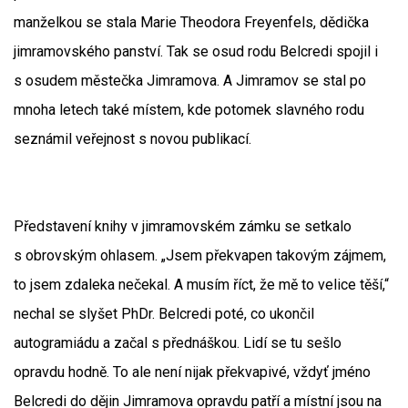
manželkou se stala Marie Theodora Freyenfels, dědička
jimramovského panství. Tak se osud rodu Belcredi spojil i
s osudem městečka Jimramova. A Jimramov se stal po
mnoha letech také místem, kde potomek slavného rodu
seznámil veřejnost s novou publikací.
Představení knihy v jimramovském zámku se setkalo
s obrovským ohlasem. „Jsem překvapen takovým zájmem,
to jsem zdaleka nečekal. A musím říct, že mě to velice těší,“
nechal se slyšet PhDr. Belcredi poté, co ukončil
autogramiádu a začal s přednáškou. Lidí se tu sešlo
opravdu hodně. To ale není nijak překvapivé, vždyť jméno
Belcredi do dějin Jimramova opravdu patří a místní jsou na