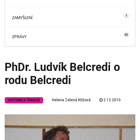
1
ZAMYŠLENÍ
85
ZPRÁVY
PhDr. Ludvík Belcredi o
rodu Belcredi
Helena Zelená Křížová
2.12.2010
HISTORIE A TRADICE