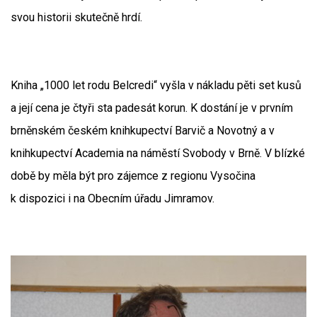
svou historii skutečně hrdí.
Kniha „1000 let rodu Belcredi“ vyšla v nákladu pěti set kusů
a její cena je čtyři sta padesát korun. K dostání je v prvním
brněnském českém knihkupectví Barvič a Novotný a v
knihkupectví Academia na náměstí Svobody v Brně. V blízké
době by měla být pro zájemce z regionu Vysočina
k dispozici i na Obecním úřadu Jimramov.