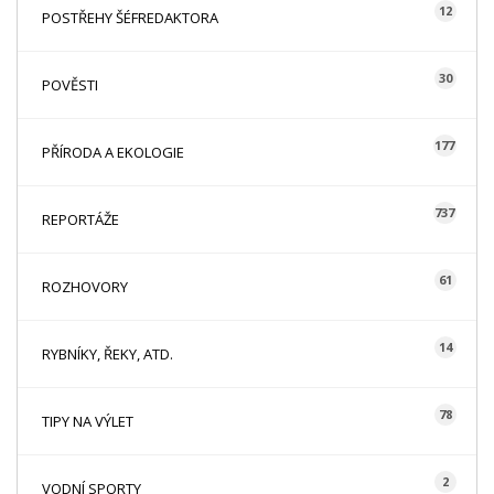
12
POSTŘEHY ŠÉFREDAKTORA
30
POVĚSTI
177
PŘÍRODA A EKOLOGIE
737
REPORTÁŽE
61
ROZHOVORY
14
RYBNÍKY, ŘEKY, ATD.
78
TIPY NA VÝLET
2
VODNÍ SPORTY