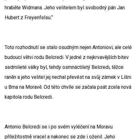
hraběte Widmana. Jeho velitelem byl svobodný pán Jan
Hubert z Freyenfelsu.“
Toto rozhodnutí se stalo osudným nejen Antoniovi, ale celé
budoucí větvi rodu Belcredi. V jedné z nejkrvavějších bitev
sedmileté války byl, tehdy osmnáctiletý Belcredi, těžce
raněn a jeho velitel jej nechal převést na svůj zámek v Líšni
u Brna na Moravě. Od této chvíle se začala psát zcela nová
kapitola rodu Belcredi.
Antonio Belcredi se i po svém vyléčení na Moravu
příležitostně vracel a nakonec se zde i oženil. Jeho