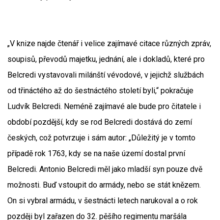
„V knize najde čtenář i velice zajímavé citace různých zpráv,
soupisů, převodů majetku, jednání, ale i dokladů, které pro
Belcredi vystavovali milánští vévodové, v jejichž službách
od třináctého až do šestnáctého století byli,“ pokračuje
Ludvík Belcredi. Neméně zajímavé ale bude pro čitatele i
období pozdější, kdy se rod Belcredi dostává do zemí
českých, což potvrzuje i sám autor: „Důležitý je v tomto
případě rok 1763, kdy se na naše území dostal první
Belcredi. Antonio Belcredi měl jako mladší syn pouze dvě
možnosti. Buď vstoupit do armády, nebo se stát knězem.
On si vybral armádu, v šestnácti letech narukoval a o rok
později byl zařazen do 32. pěšího regimentu maršála