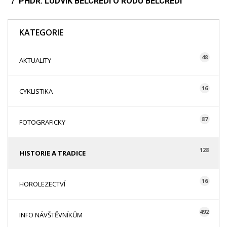
PHDR. LUDVÍK BELCREDI O RODU BELCREDI
KATEGORIE
48
AKTUALITY
16
CYKLISTIKA
87
FOTOGRAFICKY
128
HISTORIE A TRADICE
16
HOROLEZECTVÍ
492
INFO NÁVŠTĚVNÍKŮM