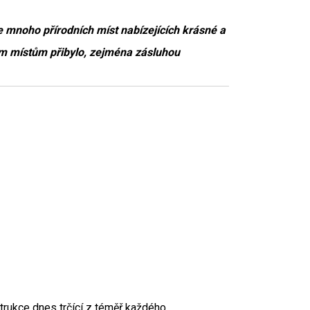
e mnoho přírodních míst nabízejících krásné a
ým místům přibylo, zejména zásluhou
trukce dnes trčící z téměř každého