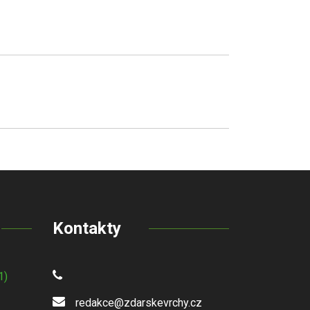
Kontakty
1)
redakce@zdarskevrchy.cz