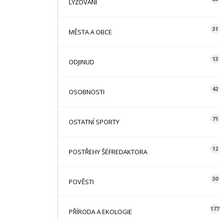
LYŽOVÁNÍ
31
MĚSTA A OBCE
13
ODJINUD
42
OSOBNOSTI
71
OSTATNÍ SPORTY
12
POSTŘEHY ŠÉFREDAKTORA
30
POVĚSTI
177
PŘÍRODA A EKOLOGIE