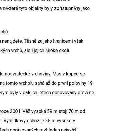
 některé tyto objekty byly zpřístupněny jako
rchů.
 nenajdete. Těsně za jeho hranicemi však
ch vrchů, ale i jejich široké okolí.
Hornosvratecké vrchoviny. Masiv kopce se
na tomto vrcholu sahá až do první poloviny 19.
terým byly v dalších letech obnovovány dřevěné
 roce 2001. Věž vysoká 59 m stojí 70 m od
ce. Vyhlídkový ochoz je 38 m vysoko v
šech popisovaných rozhleden nejvyšší