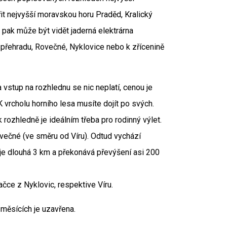
it nejvyšší moravskou horu Praděd, Kralický
pak může být vidět jaderná elektrárna
 přehradu, Rovečné, Nyklovice nebo k zřícenině
vstup na rozhlednu se nic neplatí, cenou je
 vrcholu horního lesa musíte dojít po svých.
 rozhledně je ideálním třeba pro rodinný výlet.
ečné (ve směru od Víru). Odtud vychází
je dlouhá 3 km a překonává převýšení asi 200
čce z Nyklovic, respektive Víru.
 měsících je uzavřena.