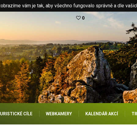
brazíme vám je tak, aby všechno fungovalo správně a dle vašic
0
URISTICKÉ CÍLE
WEBKAMERY
KALENDÁŘ AKCÍ
TR