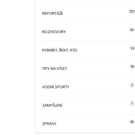
737
REPORTÁŽE
61
ROZHOVORY
14
RYBNÍKY, ŘEKY, ATD.
78
TIPY NA VÝLET
2
VODNÍ SPORTY
1
ZAMYŠLENÍ
85
ZPRÁVY