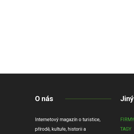
O nás
Jiný
Internetový magazín o turistice,
FIRM
přírodě, kultuře, historii a
TAGY