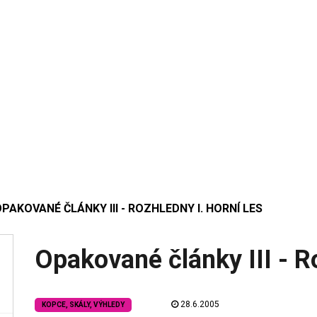
PAKOVANÉ ČLÁNKY III - ROZHLEDNY I. HORNÍ LES
Opakované články III - Ro
28.6.2005
KOPCE, SKÁLY, VÝHLEDY