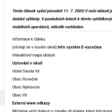
Tento článek vyšel původně 11. 7. 2003.V naší oblasti j
daleké výhledy. V posledních letech k těmto vyhlídkov
mobilních operátorů, několik rozhleden.
Informace k článku
(otvírají se v novém okně)
Info systém E-vysočina
Interaktivní mapa oblasti
Uytování v okolí
Hotel Siesta Vír
Obec Rovečné
Obec Nyklovice
Obec Vír
Externí www odkazy
Můžeme vézt diskuzi o zásahu do krajiny, který tyto kons