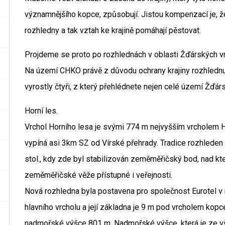
významnějšího kopce, způsobují. Jistou kompenzací je, že
rozhledny a tak vztah ke krajině pomáhají pěstovat.
Projdeme se proto po rozhlednách v oblasti Žďárských v
Na území CHKO právě z důvodu ochrany krajiny rozhlednu
vyrostly čtyři, z který přehlédnete nejen celé území Žďárský
Horní les.
Vrchol Horního lesa je svými 774 m nejvyšším vrcholem 
vypíná asi 3km SZ od Vírské přehrady. Tradice rozhleden 
stol., kdy zde byl stabilizován zeměměřičský bod, nad k
zeměměřičské věže přístupné i veřejnosti.
Nová rozhledna byla postavena pro společnost Eurotel v
hlavního vrcholu a její základna je 9 m pod vrcholem kop
nadmořské výšce 801 m. Nadmořské výšce, která je ze v