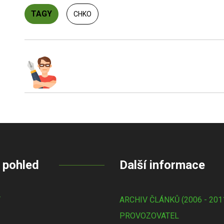
TAGY
CHKO
 pohled
Další informace
Y
ARCHIV ČLÁNKŮ (2006 - 201
PROVOZOVATEL