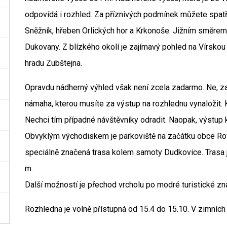
odpovídá i rozhled. Za příznivých podmínek můžete spatř
Sněžník, hřeben Orlických hor a Krkonoše. Jižním směrem 
Dukovany. Z blízkého okolí je zajímavý pohled na Vírskou
hradu Zubštejna.
Opravdu nádherný výhled však není zcela zadarmo. Ne, za 
námaha, kterou musíte za výstup na rozhlednu vynaložit. K
Nechci tím případné návštěvníky odradit. Naopak, výstup k
Obvyklým východiskem je parkoviště na začátku obce Rov
speciálně značená trasa kolem samoty Dudkovice. Trasa 
m.
Další možností je přechod vrcholu po modré turistické zna
Rozhledna je volně přístupná od 15.4 do 15.10. V zimních