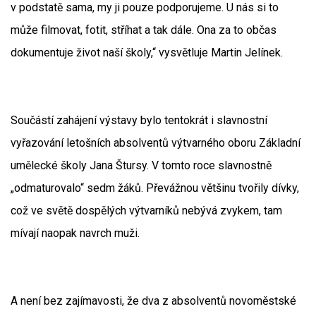
v podstatě sama, my ji pouze podporujeme. U nás si to
může filmovat, fotit, stříhat a tak dále. Ona za to občas
dokumentuje život naší školy,“ vysvětluje Martin Jelínek.
Součástí zahájení výstavy bylo tentokrát i slavnostní
vyřazování letošních absolventů výtvarného oboru Základní
umělecké školy Jana Štursy. V tomto roce slavnostně
„odmaturovalo“ sedm žáků. Převážnou většinu tvořily dívky,
což ve světě dospělých výtvarníků nebývá zvykem, tam
mívají naopak navrch muži.
A není bez zajímavosti, že dva z absolventů novoměstské