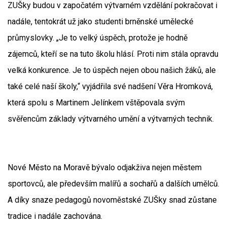
ZUŠky budou v započatém výtvarném vzdělání pokračovat i
nadále, tentokrát už jako studenti brněnské umělecké
průmyslovky. „Je to velký úspěch, protože je hodně
zájemců, kteří se na tuto školu hlásí. Proti nim stála opravdu
velká konkurence. Je to úspěch nejen obou našich žáků, ale
také celé naší školy,“ vyjádřila své nadšení Věra Hromková,
která spolu s Martinem Jelínkem vštěpovala svým
svěřencům základy výtvarného umění a výtvarných technik.
Nové Město na Moravě bývalo odjakživa nejen městem
sportovců, ale především malířů a sochařů a dalších umělců.
A díky snaze pedagogů novoměstské ZUŠky snad zůstane
tradice i nadále zachována.