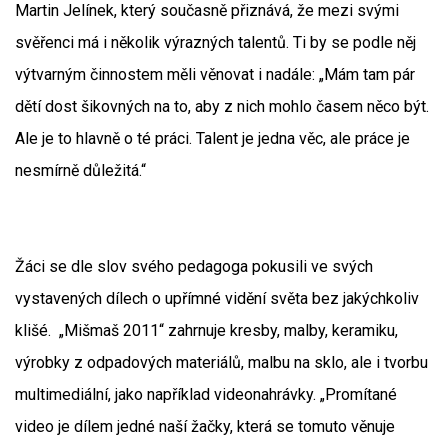
Martin Jelínek, který současně přiznává, že mezi svými
svěřenci má i několik výrazných talentů. Ti by se podle něj
výtvarným činnostem měli věnovat i nadále: „Mám tam pár
dětí dost šikovných na to, aby z nich mohlo časem něco být.
Ale je to hlavně o té práci. Talent je jedna věc, ale práce je
nesmírně důležitá.“
Žáci se dle slov svého pedagoga pokusili ve svých
vystavených dílech o upřímné vidění světa bez jakýchkoliv
klišé. „Mišmaš 2011“ zahrnuje kresby, malby, keramiku,
výrobky z odpadových materiálů, malbu na sklo, ale i tvorbu
multimediální, jako například videonahrávky. „Promítané
video je dílem jedné naší žačky, která se tomuto věnuje