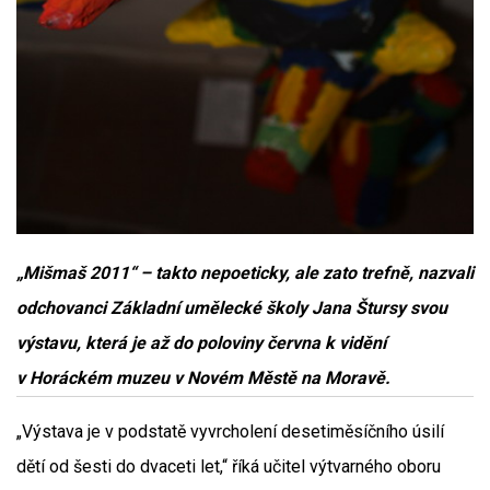
„Mišmaš 2011“ – takto nepoeticky, ale zato trefně, nazvali
odchovanci Základní umělecké školy Jana Štursy svou
výstavu, která je až do poloviny června k vidění
v Horáckém muzeu v Novém Městě na Moravě.
„Výstava je v podstatě vyvrcholení desetiměsíčního úsilí
dětí od šesti do dvaceti let,“ říká učitel výtvarného oboru