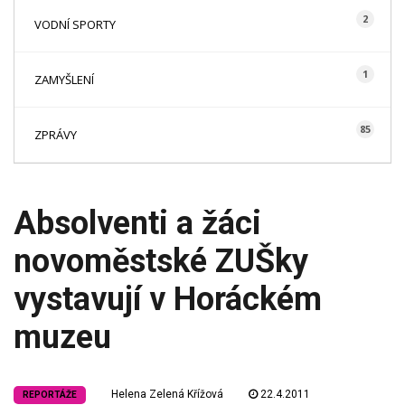
2
VODNÍ SPORTY
1
ZAMYŠLENÍ
85
ZPRÁVY
Absolventi a žáci
novoměstské ZUŠky
vystavují v Horáckém
muzeu
Helena Zelená Křížová
22.4.2011
REPORTÁŽE