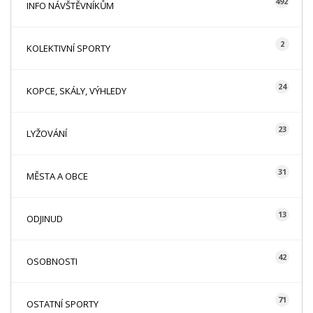
492
INFO NÁVŠTĚVNÍKŮM
2
KOLEKTIVNÍ SPORTY
24
KOPCE, SKÁLY, VÝHLEDY
23
LYŽOVÁNÍ
31
MĚSTA A OBCE
13
ODJINUD
42
OSOBNOSTI
71
OSTATNÍ SPORTY