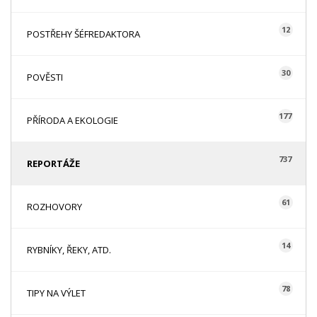
12
POSTŘEHY ŠÉFREDAKTORA
30
POVĚSTI
177
PŘÍRODA A EKOLOGIE
737
REPORTÁŽE
61
ROZHOVORY
14
RYBNÍKY, ŘEKY, ATD.
78
TIPY NA VÝLET