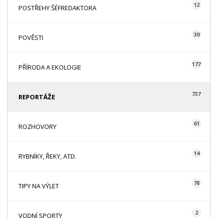
12
POSTŘEHY ŠÉFREDAKTORA
30
POVĚSTI
177
PŘÍRODA A EKOLOGIE
737
REPORTÁŽE
61
ROZHOVORY
14
RYBNÍKY, ŘEKY, ATD.
78
TIPY NA VÝLET
2
VODNÍ SPORTY