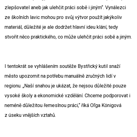
zlepšovatel aneb jak ulehčit práci sobě i jiným“. Vynálezci
ze školních lavic mohou pro svůj výtvor použít jakýkoliv
materiál, důležité je ale dodržet hlavní ideu klání, tedy
stvořit něco praktického, co může ulehčit práci sobě a jiným.
I tentokrát se vyhlášením soutěže Bystřický kutil snaží
město upozornit na potřebu manuálně zručných lidí v
regionu. „Naší snahou je ukázat, že nejsou důležité pouze
vysoké školy a ekonomické vzdělání. Chceme podporovat i
neméně důležitou řemeslnou práci,“ říká Oľga Königová
z úseku vnějších vztahů.