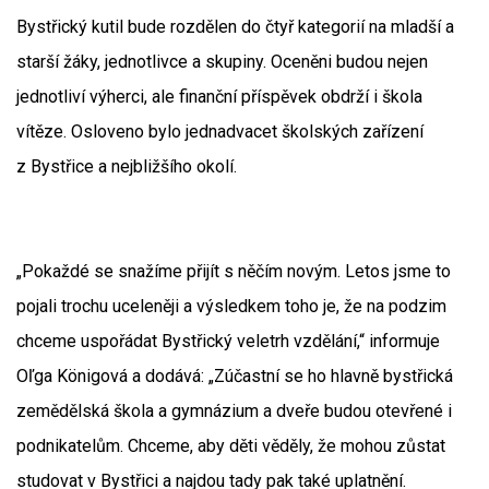
Bystřický kutil bude rozdělen do čtyř kategorií na mladší a
starší žáky, jednotlivce a skupiny. Oceněni budou nejen
jednotliví výherci, ale finanční příspěvek obdrží i škola
vítěze. Osloveno bylo jednadvacet školských zařízení
z Bystřice a nejbližšího okolí.
„Pokaždé se snažíme přijít s něčím novým. Letos jsme to
pojali trochu uceleněji a výsledkem toho je, že na podzim
chceme uspořádat Bystřický veletrh vzdělání,“ informuje
Oľga Königová a dodává: „Zúčastní se ho hlavně bystřická
zemědělská škola a gymnázium a dveře budou otevřené i
podnikatelům. Chceme, aby děti věděly, že mohou zůstat
studovat v Bystřici a najdou tady pak také uplatnění.