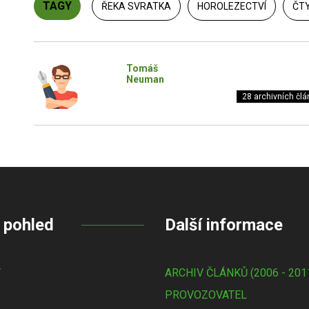
TAGY
ŘEKA SVRATKA
HOROLEZECTVÍ
ČTY
Tomáš
Neuman
28 archivních člá
 pohled
Další informace
Y
ARCHIV ČLÁNKŮ (2006 - 201
PROVOZOVATEL