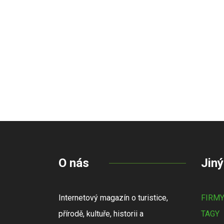
O nás
Jiný
Internetový magazín o turistice,
FIRM
přírodě, kultuře, historii a
TAGY