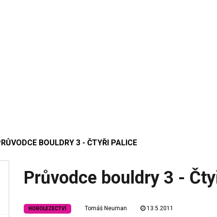
RŮVODCE BOULDRY 3 - ČTYŘI PALICE
Průvodce bouldry 3 - Čtyř
Tomáš Neuman
13.5.2011
HOROLEZECTVÍ