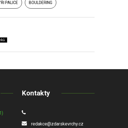
ŘI PALICE
BOULDERING
nků
Kontakty
1)
redakce@zdarskevrchy.cz