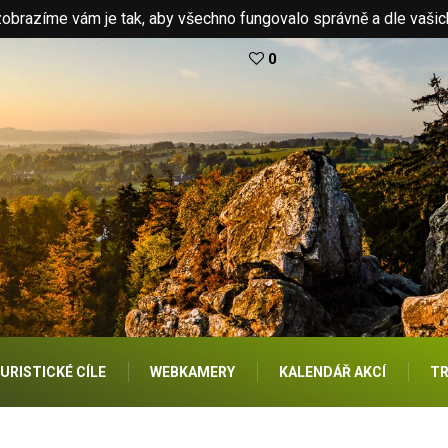
brazíme vám je tak, aby všechno fungovalo správně a dle vašic
0
URISTICKÉ CÍLE
WEBKAMERY
KALENDÁŘ AKCÍ
TR