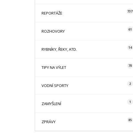
737
REPORTÁŽE
61
ROZHOVORY
14
RYBNÍKY, ŘEKY, ATD.
78
TIPY NA VÝLET
2
VODNÍ SPORTY
1
ZAMYŠLENÍ
85
ZPRÁVY