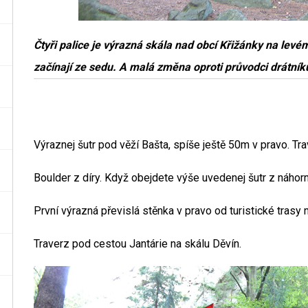
Čtyři palice je výrazná skála nad obcí Křižánky na levé
začínají ze sedu. A malá změna oproti průvodci drátníku
Výraznej šutr pod věží Bašta, spíše ještě 50m v pravo. Tr
Boulder z díry. Když obejdete výše uvedenej šutr z náhor
První výrazná převislá stěnka v pravo od turistické trasy 
Traverz pod cestou Jantárie na skálu Děvín.