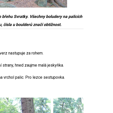
m břehu Svratky. Všechny boludery na palicích
, čísla u boulderů značí obtížnost.
averz nastupuje za rohem.
ní strany, hned zaujme malá jeskyňka.
na vrchol palic. Pro lezce sestupovka.