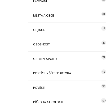
LYŽOVÁNÍ
31
MĚSTA A OBCE
13
ODJINUD
42
OSOBNOSTI
71
OSTATNÍ SPORTY
12
POSTŘEHY ŠÉFREDAKTORA
30
POVĚSTI
177
PŘÍRODA A EKOLOGIE