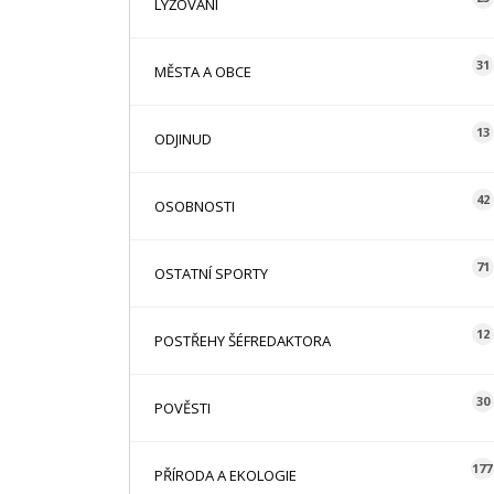
LYŽOVÁNÍ
31
MĚSTA A OBCE
13
ODJINUD
42
OSOBNOSTI
71
OSTATNÍ SPORTY
12
POSTŘEHY ŠÉFREDAKTORA
30
POVĚSTI
177
PŘÍRODA A EKOLOGIE