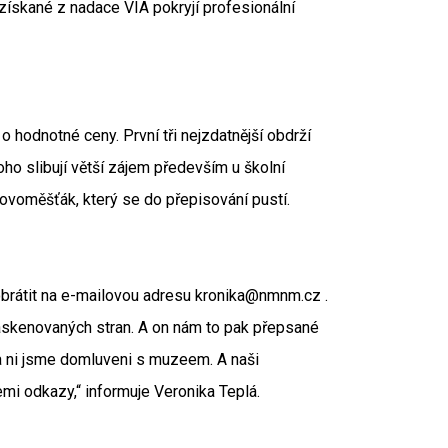
získané z nadace VIA pokryjí profesionální
o hodnotné ceny. První tři nejzdatnější obdrží
ho slibují větší zájem především u školní
Novoměšťák, který se do přepisování pustí.
obrátit na e-mailovou adresu kronika@nmnm.cz .
askenovaných stran. A on nám to pak přepsané
na ni jsme domluveni s muzeem. A naši
emi odkazy,“ informuje Veronika Teplá.