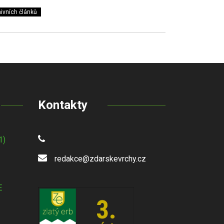
ivních článků
Kontakty
1)
redakce@zdarskevrchy.cz
E