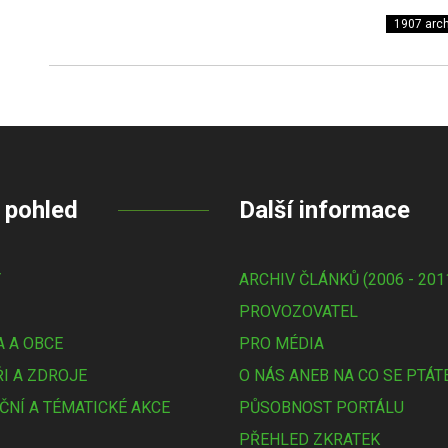
1907 arch
 pohled
Další informace
Y
ARCHIV ČLÁNKŮ (2006 - 201
PROVOZOVATEL
 A OBCE
PRO MÉDIA
I A ZDROJE
O NÁS ANEB NA CO SE PTÁT
ČNÍ A TÉMATICKÉ AKCE
PŮSOBNOST PORTÁLU
PŘEHLED ZKRATEK