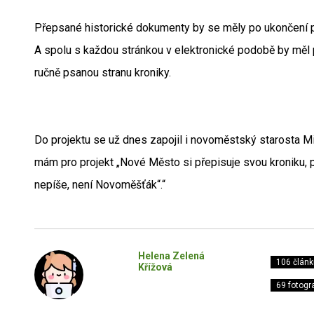
Přepsané historické dokumenty by se měly po ukončení p
A spolu s každou stránkou v elektronické podobě by měl pr
ručně psanou stranu kroniky.
Do projektu se už dnes zapojil i novoměstský starosta M
mám pro projekt „Nové Město si přepisuje svou kroniku, při
nepíše, není Novoměšťák“.“
Helena Zelená
106 článk
Křížová
69 fotogra