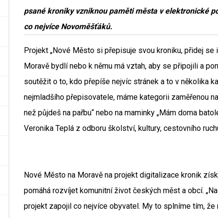
psané kroniky vzniknou paměti města v elektronické po
co nejvíce Novoměšťáků.
Projekt „Nové Město si přepisuje svou kroniku, přidej se
Moravě bydlí nebo k němu má vztah, aby se připojili a p
soutěžit o to, kdo přepíše nejvíc stránek a to v několika 
nejmladšího přepisovatele, máme kategorii zaměřenou na 
než půjdeš na pařbu“ nebo na maminky „Mám doma batole, p
Veronika Teplá z odboru školství, kultury, cestovního ruchu
Nové Město na Moravě na projekt digitalizace kronik získ
pomáhá rozvíjet komunitní život českých měst a obcí. „N
projekt zapojil co nejvíce obyvatel. My to splníme tím, ž