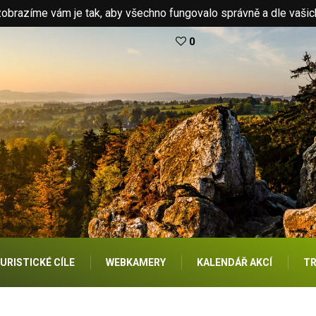
brazíme vám je tak, aby všechno fungovalo správně a dle vašic
0
URISTICKÉ CÍLE
WEBKAMERY
KALENDÁŘ AKCÍ
TR