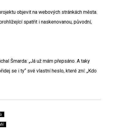
rojektu objevit na webových stránkách města.
ohlížející spatřit i naskenovanou, původní,
ichal Šmarda: „Já už mám přepsáno. A taky
dej se i ty“ své vlastní heslo, které zní: „Kdo
ů
fií