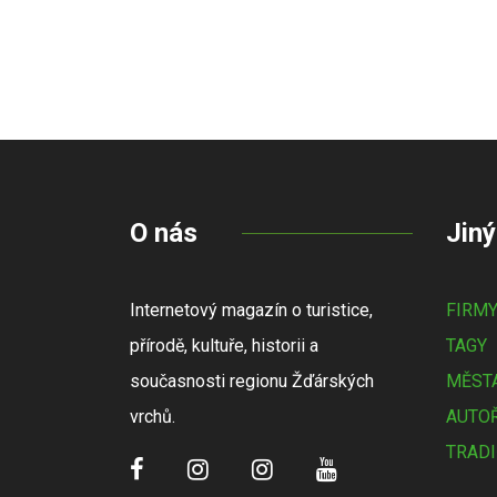
O nás
Jiný
Internetový magazín o turistice,
FIRM
přírodě, kultuře, historii a
TAGY
současnosti regionu Žďárských
MĚSTA
vrchů.
AUTOŘ
TRADI