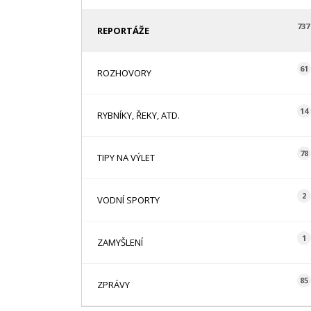
737
REPORTÁŽE
61
ROZHOVORY
14
RYBNÍKY, ŘEKY, ATD.
78
TIPY NA VÝLET
2
VODNÍ SPORTY
1
ZAMYŠLENÍ
85
ZPRÁVY