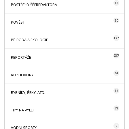
12
POSTŘEHY ŠÉFREDAKTORA
30
POVĚSTI
177
PŘÍRODA A EKOLOGIE
737
REPORTÁŽE
61
ROZHOVORY
14
RYBNÍKY, ŘEKY, ATD.
78
TIPY NA VÝLET
2
VODNÍ SPORTY