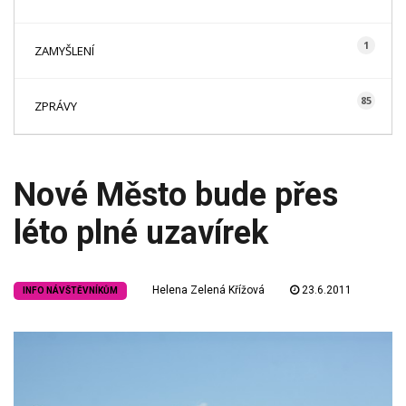
1
ZAMYŠLENÍ
85
ZPRÁVY
Nové Město bude přes
léto plné uzavírek
Helena Zelená Křížová
23.6.2011
INFO NÁVŠTĚVNÍKŮM