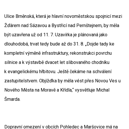
Ulice Brněnská, která je hlavní novoměstskou spojnicí mezi
Žďárem nad Sázavou a Bystřicí nad Pernštejnem, by měla
být uzavřena už od 11. 7. Uzavírka je plánovaná jako
dlouhodobá, trvat tedy bude až do 31. 8. „Dojde tady ke
kompletní výměně infrastruktury, rekonstrukci povrchu
silnice a k výstavbě dvacet let slibovaného chodníku
k evangelickému hřbitovu. Ještě čekáme na schválení
zastupitelstvem. Objížďka by měla vést přes Novou Ves u
Nového Města na Moravě a Křídla,“ vysvětluje Michal
Šmarda.
Dopravní omezení v obcích Pohledec a Maršovice má na