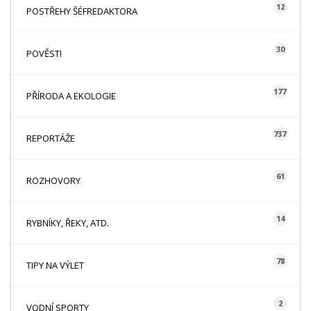
12
POSTŘEHY ŠÉFREDAKTORA
30
POVĚSTI
177
PŘÍRODA A EKOLOGIE
737
REPORTÁŽE
61
ROZHOVORY
14
RYBNÍKY, ŘEKY, ATD.
78
TIPY NA VÝLET
2
VODNÍ SPORTY