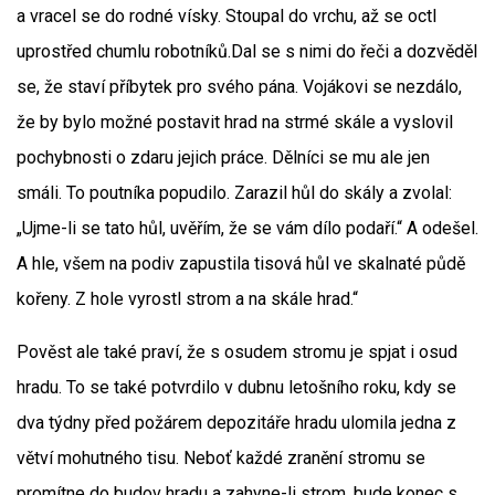
a vracel se do rodné vísky. Stoupal do vrchu, až se octl
uprostřed chumlu robotníků.Dal se s nimi do řeči a dozvěděl
se, že staví příbytek pro svého pána. Vojákovi se nezdálo,
že by bylo možné postavit hrad na strmé skále a vyslovil
pochybnosti o zdaru jejich práce. Dělníci se mu ale jen
smáli. To poutníka popudilo. Zarazil hůl do skály a zvolal:
„Ujme-li se tato hůl, uvěřím, že se vám dílo podaří.“ A odešel.
A hle, všem na podiv zapustila tisová hůl ve skalnaté půdě
kořeny. Z hole vyrostl strom a na skále hrad.“
Pověst ale také praví, že s osudem stromu je spjat i osud
hradu. To se také potvrdilo v dubnu letošního roku, kdy se
dva týdny před požárem depozitáře hradu ulomila jedna z
větví mohutného tisu. Neboť každé zranění stromu se
promítne do budov hradu a zahyne-li strom, bude konec s