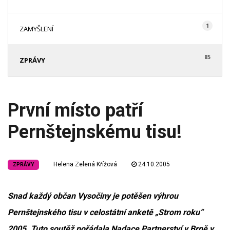
1
ZAMYŠLENÍ
85
ZPRÁVY
První místo patří
Pernštejnskému tisu!
Helena Zelená Křížová
24.10.2005
ZPRÁVY
Snad každý občan Vysočiny je potěšen výhrou
Pernštejnského tisu v celostátní anketě „Strom roku“
2005. Tuto soutěž pořádala Nadace Partnerství v Brně v