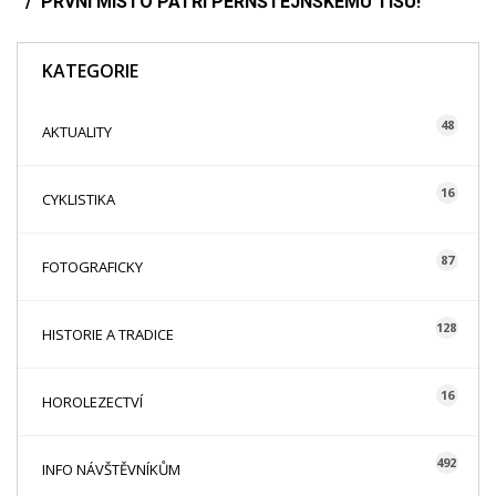
PRVNÍ MÍSTO PATŘÍ PERNŠTEJNSKÉMU TISU!
KATEGORIE
48
AKTUALITY
16
CYKLISTIKA
87
FOTOGRAFICKY
128
HISTORIE A TRADICE
16
HOROLEZECTVÍ
492
INFO NÁVŠTĚVNÍKŮM