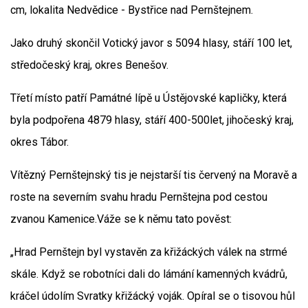
cm, lokalita Nedvědice - Bystřice nad Pernštejnem.
Jako druhý skončil Votický javor s 5094 hlasy, stáří 100 let,
středočeský kraj, okres Benešov.
Třetí místo patří Památné lípě u Ústějovské kapličky, která
byla podpořena 4879 hlasy, stáří 400-500let, jihočeský kraj,
okres Tábor.
Vítězný Pernštejnský tis je nejstarší tis červený na Moravě a
roste na severním svahu hradu Pernštejna pod cestou
zvanou Kamenice.Váže se k němu tato pověst:
„Hrad Pernštejn byl vystavěn za křižáckých válek na strmé
skále. Když se robotníci dali do lámání kamenných kvádrů,
kráčel údolím Svratky křižácký voják. Opíral se o tisovou hůl