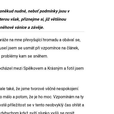
poněkud nudné, neboť podmínky jsou v
erou však, přiznejme si, již většinou
něhové vánice a závěje.
garáže na mne převyšující hromadu a obával se,
musel jsem se usmát při vzpomínce na článek,
ly problémy kam se sněhem.
ocházel mezi Spělkovem a Krásným a fotil jsem
ale také, že jsme tvorové věčně nespokojení.
ho málo a potom, že je ho moc. Vzpomínám na ty
ostě příležitost se v tento neobvyklý čas ohřát a
dybychom když svítí slunko vyšli se projít,