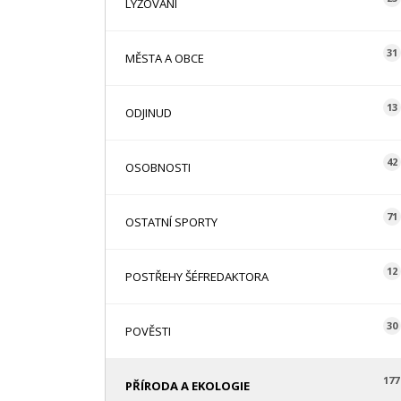
LYŽOVÁNÍ
31
MĚSTA A OBCE
13
ODJINUD
42
OSOBNOSTI
71
OSTATNÍ SPORTY
12
POSTŘEHY ŠÉFREDAKTORA
30
POVĚSTI
177
PŘÍRODA A EKOLOGIE