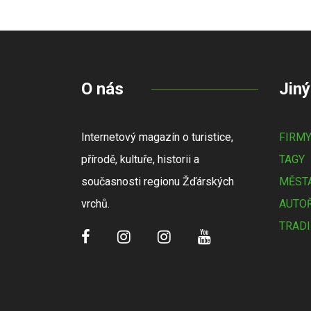
O nás
Jiný
Internetový magazín o turistice,
FIRM
přírodě, kultuře, historii a
TAGY
současnosti regionu Žďárských
MĚSTA
vrchů.
AUTOŘ
TRADI