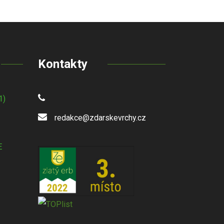
Kontakty
1)
redakce@zdarskevrchy.cz
E