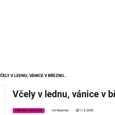
ČELY V LEDNU, VÁNICE V BŘEZNU...
Včely v lednu, vánice v b
Ivo Neuman
11.3.2005
PŘÍRODA A EKOLOGIE