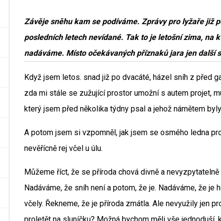
Závěje sněhu kam se podíváme. Zprávy pro lyžaře již 
posledních letech nevídané. Tak to je letošní zima, na kt
nadáváme. Místo očekávaných příznaků jara jen další s
Když jsem letos. snad již po dvacáté, házel sníh z před 
zda mi stále se zužující prostor umožní s autem projet, 
který jsem před několika týdny psal a jehož námětem by
A potom jsem si vzpomněl, jak jsem se osmého ledna pr
nevěřícně rej včel u úlu.
Můžeme říct, že se příroda chová divně a nevyzpytatelně 
Nadáváme, že sníh není a potom, že je. Nadáváme, že je 
včely. Řekneme, že je příroda zmátla. Ale nevyužily jen pr
proletět na sluníčku? Možná bychom měli vše jednoduší, k