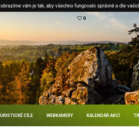
brazíme vám je tak, aby všechno fungovalo správně a dle vašic
0
URISTICKÉ CÍLE
WEBKAMERY
KALENDÁŘ AKCÍ
TR