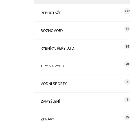
737
REPORTÁŽE
61
ROZHOVORY
14
RYBNÍKY, ŘEKY, ATD.
78
TIPY NA VÝLET
2
VODNÍ SPORTY
1
ZAMYŠLENÍ
85
ZPRÁVY