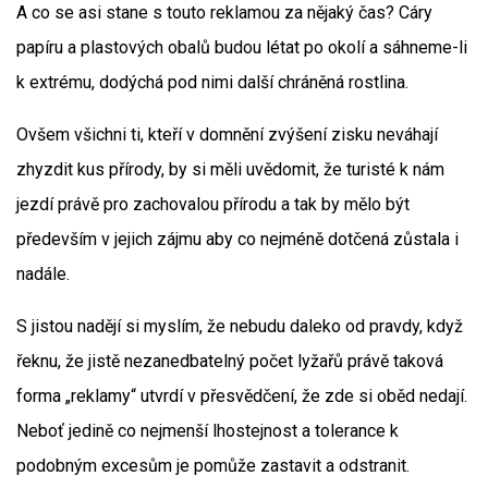
A co se asi stane s touto reklamou za nějaký čas? Cáry
papíru a plastových obalů budou létat po okolí a sáhneme-li
k extrému, dodýchá pod nimi další chráněná rostlina.
Ovšem všichni ti, kteří v domnění zvýšení zisku neváhají
zhyzdit kus přírody, by si měli uvědomit, že turisté k nám
jezdí právě pro zachovalou přírodu a tak by mělo být
především v jejich zájmu aby co nejméně dotčená zůstala i
nadále.
S jistou nadějí si myslím, že nebudu daleko od pravdy, když
řeknu, že jistě nezanedbatelný počet lyžařů právě taková
forma „reklamy“ utvrdí v přesvědčení, že zde si oběd nedají.
Neboť jedině co nejmenší lhostejnost a tolerance k
podobným excesům je pomůže zastavit a odstranit.