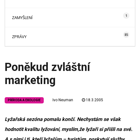
1
ZAMYŠLENÍ
85
ZPRÁVY
Poněkud zvláštní
marketing
Ivo Neuman
18.3.2005
PŘÍRODA A EKOLOGIE
Lyžařská sezóna pomalu končí. Nechystám se však
hodnotit kvalitu lyžování, myslím,že lyžaři si přišli na své.
A s nimi i ti, kteří lyžařům – turistům, poskytují služby.