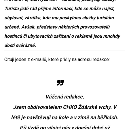
Turista jistě rád přijme informaci, kde se může najíst,
ubytovat, zkrátka, kde mu poskytnou služby turistům
určené. Avšak, představy některých provozovatelů
hostinců či ubytovacích zařízení o reklamě jsou mnohdy
dosti svérázné.
Cituji jeden z e-mailů, které přišly na adresu redakce:
Vážená redakce,
Jsem obdivovatelem CHKO Žďárské vrchy. V
létě je navštěvuji na kole a v zimě na běžkách.
Při jízdě po silnici nás v dnešní době už