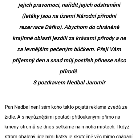
jejich pravomoci, nařídit jejich odstranění
(letáky jsou na území Národní přírodní
rezervace Dářko). Abychom do chráněné
krajinné oblasti jezdili za krásami přírody a ne
za levnějším pečeným bůčkem. Přeji Vám
příjemný den a snad můj postřeh přinese něco
přírodě.
S pozdravem Nedbal Jaromír
Pan Nedbal není sám koho takto pojatá reklama zvedá ze
židle. A s nejrůznějšími poutači přitloukanými přímo na
kmeny stromů se dnes setkáme na mnoha místech. I když
strom obalený jídelními lístky je skutečně věc mimo chápání