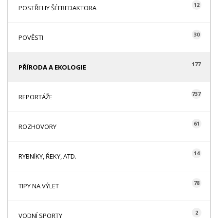
12
POSTŘEHY ŠÉFREDAKTORA
30
POVĚSTI
177
PŘÍRODA A EKOLOGIE
737
REPORTÁŽE
61
ROZHOVORY
14
RYBNÍKY, ŘEKY, ATD.
78
TIPY NA VÝLET
2
VODNÍ SPORTY