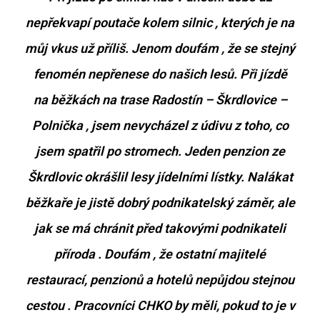
nepřekvapí poutače kolem silnic , kterých je na
můj vkus už příliš. Jenom doufám , že se stejný
fenomén nepřenese do našich lesů. Při jízdě
na běžkách na trase Radostín – Škrdlovice –
Polnička , jsem nevycházel z údivu z toho, co
jsem spatřil po stromech. Jeden penzion ze
Škrdlovic okrášlil lesy jídelními lístky. Nalákat
běžkaře je jistě dobrý podnikatelský záměr, ale
jak se má chránit před takovými podnikateli
příroda . Doufám , že ostatní majitelé
restaurací, penzionů a hotelů nepůjdou stejnou
cestou . Pracovníci CHKO by měli, pokud to je v