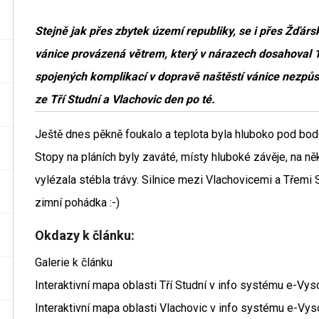
Stejně jak přes zbytek území republiky, se i přes Žďá
vánice provázená větrem, který v nárazech dosahoval 
spojených komplikací v dopravě naštěstí vánice nezpůso
ze Tří Studní a Vlachovic den po té.
Ještě dnes pěkně foukalo a teplota byla hluboko pod bod
Stopy na pláních byly zaváté, místy hluboké závěje, na ně
vylézala stébla trávy. Silnice mezi Vlachovicemi a Třemi
zimní pohádka :-)
Okdazy k článku:
Galerie k článku
Interaktivní mapa oblasti Tří Studní v info systému e-Vys
Interaktivní mapa oblasti Vlachovic v info systému e-Vys