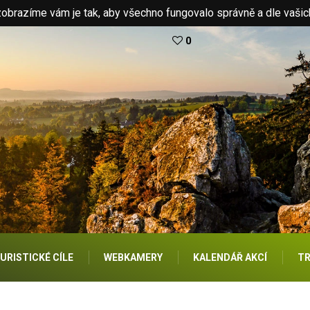
brazíme vám je tak, aby všechno fungovalo správně a dle vašic
0
URISTICKÉ CÍLE
WEBKAMERY
KALENDÁŘ AKCÍ
TR