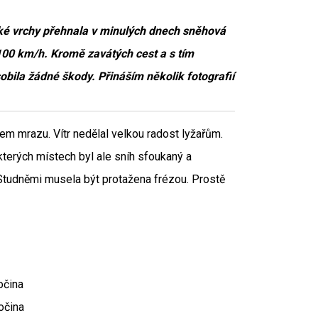
rské vrchy přehnala v minulých dnech sněhová
100 km/h. Kromě zavátých cest a s tím
bila žádné škody. Přináším několik fotografií
em mrazu. Vítr nedělal velkou radost lyžařům.
kterých místech byl ale sníh sfoukaný a
 Studněmi musela být protažena frézou. Prostě
očina
očina