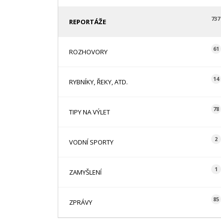
737
REPORTÁŽE
61
ROZHOVORY
14
RYBNÍKY, ŘEKY, ATD.
78
TIPY NA VÝLET
2
VODNÍ SPORTY
1
ZAMYŠLENÍ
85
ZPRÁVY