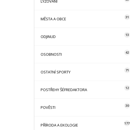
LYŽOVÁNÍ
31
MĚSTA A OBCE
13
ODJINUD
42
OSOBNOSTI
71
OSTATNÍ SPORTY
12
POSTŘEHY ŠÉFREDAKTORA
30
POVĚSTI
177
PŘÍRODA A EKOLOGIE