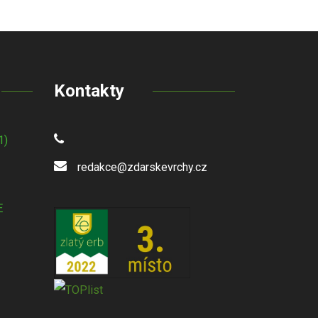
Kontakty
1)
redakce@zdarskevrchy.cz
E