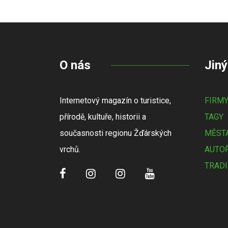
O nás
Jiný
Internetový magazín o turistice,
FIRM
přírodě, kultuře, historii a
TAGY
současnosti regionu Žďárských
MĚSTA
vrchů.
AUTOŘ
TRADI