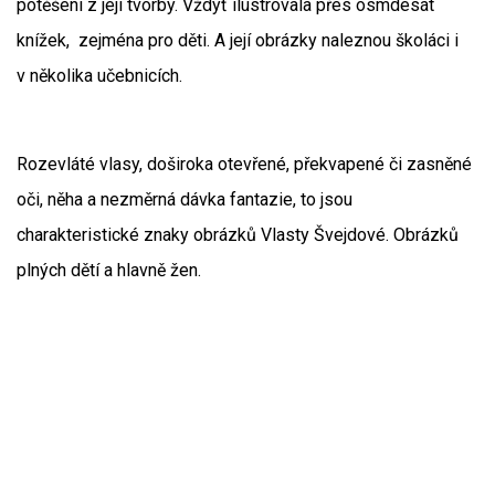
potěšení z její tvorby. Vždyť ilustrovala přes osmdesát
knížek, zejména pro děti. A její obrázky naleznou školáci i
v několika učebnicích.
Rozevláté vlasy, doširoka otevřené, překvapené či zasněné
oči, něha a nezměrná dávka fantazie, to jsou
charakteristické znaky obrázků Vlasty Švejdové. Obrázků
plných dětí a hlavně žen.