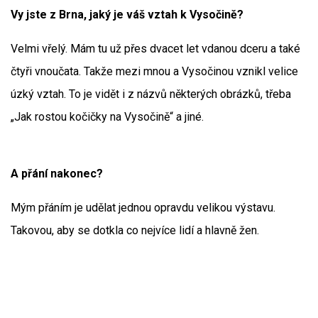
Vy jste z Brna, jaký je váš vztah k Vysočině?
Velmi vřelý. Mám tu už přes dvacet let vdanou dceru a také
čtyři vnoučata. Takže mezi mnou a Vysočinou vznikl velice
úzký vztah. To je vidět i z názvů některých obrázků, třeba
„Jak rostou kočičky na Vysočině“ a jiné.
A přání nakonec?
Mým přáním je udělat jednou opravdu velikou výstavu.
Takovou, aby se dotkla co nejvíce lidí a hlavně žen.