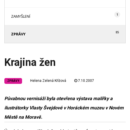
1
ZAMYŠLENÍ
85
ZPRÁVY
Krajina žen
Helena Zelená Křížová
7.10.2007
ZPRÁVY
Půvabnou vernisáží byla otevřena výstava malířky a
ilustrátorky Vlasty Švejdové v Horáckém muzeu v Novém
Městě na Moravě.