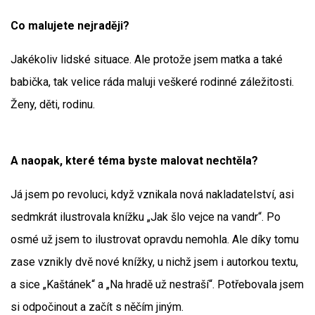
Co malujete nejraději?
Jakékoliv lidské situace. Ale protože jsem matka a také
babička, tak velice ráda maluji veškeré rodinné záležitosti.
Ženy, děti, rodinu.
A naopak, které téma byste malovat nechtěla?
Já jsem po revoluci, když vznikala nová nakladatelství, asi
sedmkrát ilustrovala knížku „Jak šlo vejce na vandr“. Po
osmé už jsem to ilustrovat opravdu nemohla. Ale díky tomu
zase vznikly dvě nové knížky, u nichž jsem i autorkou textu,
a sice „Kaštánek“ a „Na hradě už nestraší“. Potřebovala jsem
si odpočinout a začít s něčím jiným.