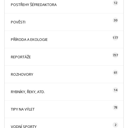
12
POSTŘEHY ŠÉFREDAKTORA
30
POVĚSTI
177
PŘÍRODA A EKOLOGIE
737
REPORTÁŽE
61
ROZHOVORY
14
RYBNÍKY, ŘEKY, ATD.
78
TIPY NA VÝLET
2
VODNÍ SPORTY