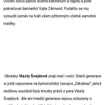
Úvodní slovo patřilo dvěma klarinetům a fagotu a poté
pokračoval šarmantní Vojta Zikmund. Podařilo se mu
vyloudit úsměv na tváři všem přítomným včetně samotné
malířky.
Obrázky
Vlasty Švejdové
znají malí i velcí. Starší generace
si jistě vzpomene na humoristický časopis „Dikobraz“, jehož
nedílnou součástí byly kresby právě z pera Vlasty
Švejdové. Ale ani mladší generace nejsou ochuzeny o