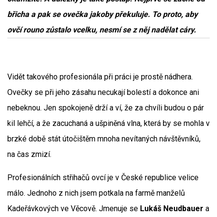
břicha a pak se ovečka jakoby překuluje. To proto, aby
ovčí rouno zůstalo vcelku, nesmí se z něj nadělat cáry.
Vidět takového profesionála při práci je prostě nádhera.
Ovečky se při jeho zásahu necukají bolestí a dokonce ani
nebeknou. Jen spokojeně drží a ví, že za chvíli budou o pár
kil lehčí, a že zacuchaná a ušpiněná vlna, která by se mohla v
brzké době stát útočištěm mnoha nevítaných návštěvníků,
na čas zmizí.
Profesionálních střihačů ovcí je v České republice velice
málo. Jednoho z nich jsem potkala na farmě manželů
Kadeřávkových ve Věcově. Jmenuje se
Lukáš Neudbauer
a