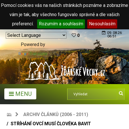
Pomocí cookies vás na našich stránkách poznáme a zobrazíme
vám je tak, aby všechno fungovalo správně a dle vašich
preferencí.
Rozumím a souhlasím
Nesouhlasím
09. 08.26
0
06:51
Powered by
Translate
MENU
ARCHIV ČLÁNKŮ (2006 - 2011)
STŘÍHÁNÍ OVCÍ MUSÍ ČLOVĚKA BAVIT