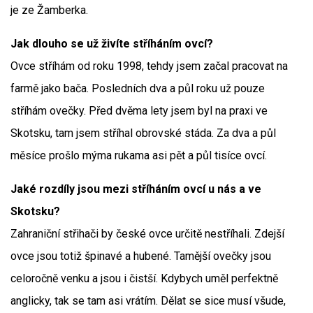
je ze Žamberka.
Jak dlouho se už živíte stříháním ovcí?
Ovce stříhám od roku 1998, tehdy jsem začal pracovat na
farmě jako bača. Posledních dva a půl roku už pouze
stříhám ovečky. Před dvěma lety jsem byl na praxi ve
Skotsku, tam jsem stříhal obrovské stáda. Za dva a půl
měsíce prošlo mýma rukama asi pět a půl tisíce ovcí.
Jaké rozdíly jsou mezi stříháním ovcí u nás a ve
Skotsku?
Zahraniční střihači by české ovce určitě nestříhali. Zdejší
ovce jsou totiž špinavé a hubené. Tamější ovečky jsou
celoročně venku a jsou i čistší. Kdybych uměl perfektně
anglicky, tak se tam asi vrátím. Dělat se sice musí všude,