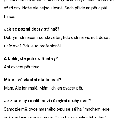
až tři dny. Nože ale nejsou levné. Sada přijde na pět a půl
tisíce.
Jak se pozná dobrý střihač?
Dobrým střihačem se stává ten, kdo ostříhá víc než deset
tisíc ovcí. Pak je to profesionál.
A kolik jste jich ostříhal vy?
Asi dvacet pět tisíc.
Máte své vlastní stádo ovcí?
Mám. Ale jen malé. Mám jich jen dvacet pět.
Je znatelný rozdíl mezi různými druhy ovcí?
Samozřejmě, ovce masného typu se stříhají mnohem lépe
než kombinovaná plemena. Ovce by se měly stříhat buď