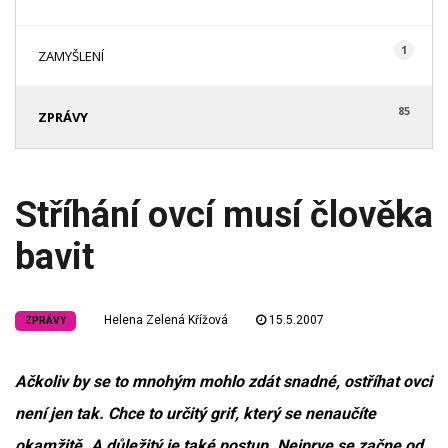
1
ZAMYŠLENÍ
85
ZPRÁVY
Stříhání ovcí musí člověka
bavit
Helena Zelená Křížová
15.5.2007
ZPRÁVY
Ačkoliv by se to mnohým mohlo zdát snadné, ostříhat ovci
není jen tak. Chce to určitý grif, který se nenaučíte
okamžitě. A důležitý je také postup. Nejprve se začne od