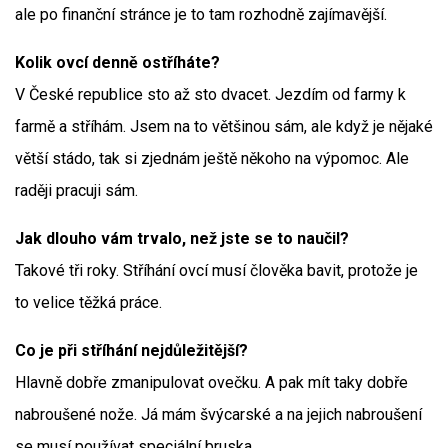
ale po finanční stránce je to tam rozhodně zajímavější.
Kolik ovcí denně ostříháte?
V České republice sto až sto dvacet. Jezdím od farmy k
farmě a stříhám. Jsem na to většinou sám, ale když je nějaké
větší stádo, tak si zjednám ještě někoho na výpomoc. Ale
raději pracuji sám.
Jak dlouho vám trvalo, než jste se to naučil?
Takové tři roky. Stříhání ovcí musí člověka bavit, protože je
to velice těžká práce.
Co je při stříhání nejdůležitější?
Hlavně dobře zmanipulovat ovečku. A pak mít taky dobře
nabroušené nože. Já mám švýcarské a na jejich nabroušení
se musí používat speciální bruska.