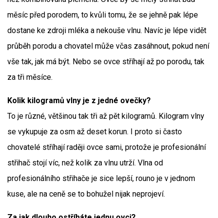
měsíc před porodem, to kvůli tomu, že se jehně pak lépe
dostane ke zdroji mléka a nekouše vlnu. Navíc je lépe vidět
průběh porodu a chovatel může včas zasáhnout, pokud není
vše tak, jak má být. Nebo se ovce stříhají až po porodu, tak
za tři měsíce.
Kolik kilogramů vlny je z jedné ovečky?
To je různé, většinou tak tři až pět kilogramů. Kilogram vlny
se vykupuje za osm až deset korun. I proto si často
chovatelé stříhají raději ovce sami, protože je profesionální
střihač stojí víc, než kolik za vlnu utrží. Vlna od
profesionálního střihače je sice lepší, rouno je v jednom
kuse, ale na ceně se to bohužel nijak neprojeví.
Za jak dlouho ostříháte jednu ovci?