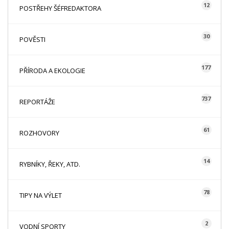
12
POSTŘEHY ŠÉFREDAKTORA
30
POVĚSTI
177
PŘÍRODA A EKOLOGIE
737
REPORTÁŽE
61
ROZHOVORY
14
RYBNÍKY, ŘEKY, ATD.
78
TIPY NA VÝLET
2
VODNÍ SPORTY