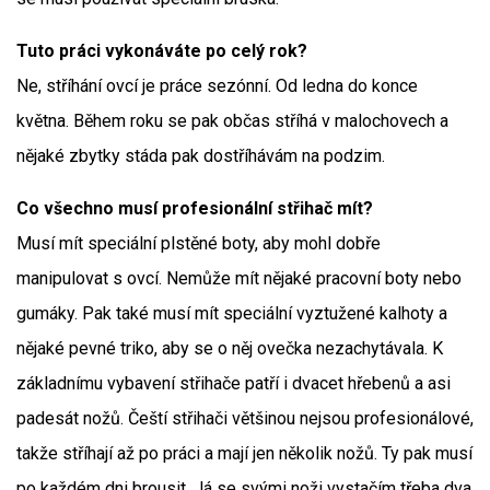
Tuto práci vykonáváte po celý rok?
Ne, stříhání ovcí je práce sezónní. Od ledna do konce
května. Během roku se pak občas stříhá v malochovech a
nějaké zbytky stáda pak dostříhávám na podzim.
Co všechno musí profesionální střihač mít?
Musí mít speciální plstěné boty, aby mohl dobře
manipulovat s ovcí. Nemůže mít nějaké pracovní boty nebo
gumáky. Pak také musí mít speciální vyztužené kalhoty a
nějaké pevné triko, aby se o něj ovečka nezachytávala. K
základnímu vybavení střihače patří i dvacet hřebenů a asi
padesát nožů. Čeští střihači většinou nejsou profesionálové,
takže stříhají až po práci a mají jen několik nožů. Ty pak musí
po každém dni brousit. Já se svými noži vystačím třeba dva