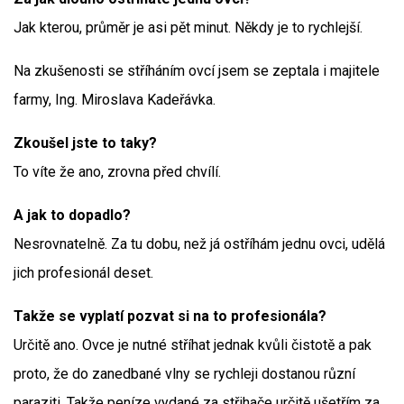
Jak kterou, průměr je asi pět minut. Někdy je to rychlejší.
Na zkušenosti se stříháním ovcí jsem se zeptala i majitele
farmy, Ing. Miroslava Kadeřávka.
Zkoušel jste to taky?
To víte že ano, zrovna před chvílí.
A jak to dopadlo?
Nesrovnatelně. Za tu dobu, než já ostříhám jednu ovci, udělá
jich profesionál deset.
Takže se vyplatí pozvat si na to profesionála?
Určitě ano. Ovce je nutné stříhat jednak kvůli čistotě a pak
proto, že do zanedbané vlny se rychleji dostanou různí
paraziti. Takže peníze vydané za střihače určitě ušetřím za