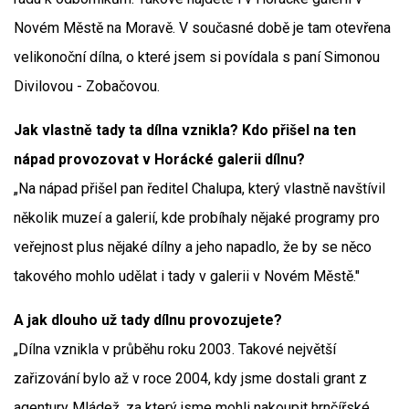
Novém Městě na Moravě. V současné době je tam otevřena
velikonoční dílna, o které jsem si povídala s paní Simonou
Divilovou - Zobačovou.
Jak vlastně tady ta dílna vznikla? Kdo přišel na ten
nápad provozovat v Horácké galerii dílnu?
„Na nápad přišel pan ředitel Chalupa, který vlastně navštívil
několik muzeí a galerií, kde probíhaly nějaké programy pro
veřejnost plus nějaké dílny a jeho napadlo, že by se něco
takového mohlo udělat i tady v galerii v Novém Městě."
A jak dlouho už tady dílnu provozujete?
„Dílna vznikla v průběhu roku 2003. Takové největší
zařizování bylo až v roce 2004, kdy jsme dostali grant z
agentury Mládež, za který jsme mohli nakoupit hrnčířské