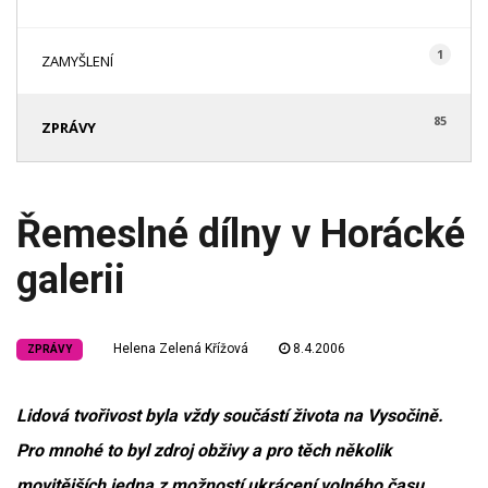
1
ZAMYŠLENÍ
85
ZPRÁVY
Řemeslné dílny v Horácké
galerii
Helena Zelená Křížová
8.4.2006
ZPRÁVY
Lidová tvořivost byla vždy součástí života na Vysočině.
Pro mnohé to byl zdroj obživy a pro těch několik
movitějších jedna z možností ukrácení volného času.