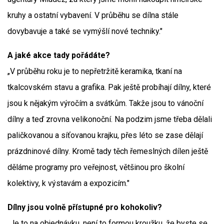
kruhy a ostatní vybavení. V průběhu se dílna stále
dovybavuje a také se vymýšlí nové techniky."
A jaké akce tady pořádáte?
„V průběhu roku je to nepřetržitě keramika, tkaní na
tkalcovském stavu a grafika. Pak ještě probíhají dílny, které
jsou k nějakým výročím a svátkům. Takže jsou to vánoční
dílny a teď zrovna velikonoční. Na podzim jsme třeba dělali
paličkovanou a síťovanou krajku, přes léto se zase dělají
prázdninové dílny. Kromě tady těch řemeslných dílen ještě
děláme programy pro veřejnost, většinou pro školní
kolektivy, k výstavám a expozicím."
Dílny jsou volně přístupné pro kohokoliv?
„Je to na objednávku, není to formou kroužku, že byste se