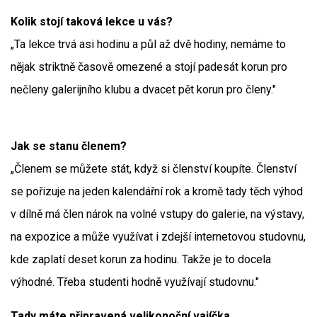
Kolik stojí taková lekce u vás?
„Ta lekce trvá asi hodinu a půl až dvě hodiny, nemáme to
nějak striktně časově omezené a stojí padesát korun pro
nečleny galerijního klubu a dvacet pět korun pro členy."
Jak se stanu členem?
„Členem se můžete stát, když si členství koupíte. Členství
se pořizuje na jeden kalendářní rok a kromě tady těch výhod
v dílně má člen nárok na volné vstupy do galerie, na výstavy,
na expozice a může využívat i zdejší internetovou studovnu,
kde zaplatí deset korun za hodinu. Takže je to docela
výhodné. Třeba studenti hodně využívají studovnu."
Tady máte připravená velikonoční vajíčka........