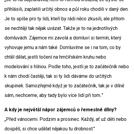
přihlásili, zaplatili určitý obnos a půl roku chodili v daný den.
Je to spíše pro ty lidi, kteří by rádi něco zkusili, ale přitom
se nechtějí tak nějak uvázat. Takže je to na jednotlivých
domluvách. Zájemce mi zavolá a domluví si termín, který
vyhovuje jemu a nám také. Domluvíme se i na tom, co by
chtěl dělat, jestli točení na hrnčířském kruhu nebo
modelování s hlínou. Podle toho, jestli je to začátečník nebo
k nám chodí častěji, tak si ty lidi dáváme do určitých
skupinek. Samozřejmě když je to začátečník, tak je v dílně
sám, nechceme, aby tady bylo více lidí při tom.."
A kdy je největší nápor zájemců o řemeslné dílny?
„Před vánocemi. Podzim a prosinec. Každý, ať už děti nebo
dospělí, si chce udělat nějakou tu drobnost."