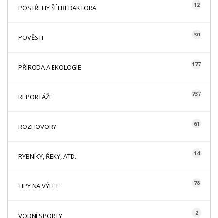
12
POSTŘEHY ŠÉFREDAKTORA
30
POVĚSTI
177
PŘÍRODA A EKOLOGIE
737
REPORTÁŽE
61
ROZHOVORY
14
RYBNÍKY, ŘEKY, ATD.
78
TIPY NA VÝLET
2
VODNÍ SPORTY