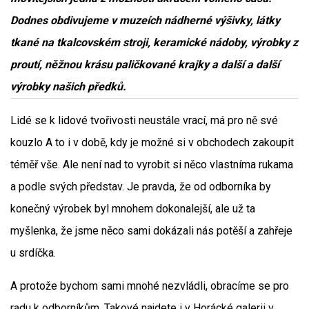
Dodnes obdivujeme v muzeích nádherné výšivky, látky
tkané na tkalcovském stroji, keramické nádoby, výrobky z
proutí, něžnou krásu paličkované krajky a další a další
výrobky našich předků.
Lidé se k lidové tvořivosti neustále vrací, má pro ně své
kouzlo A to i v době, kdy je možné si v obchodech zakoupit
téměř vše. Ale není nad to vyrobit si něco vlastníma rukama
a podle svých představ. Je pravda, že od odborníka by
konečný výrobek byl mnohem dokonalejší, ale už ta
myšlenka, že jsme něco sami dokázali nás potěší a zahřeje
u srdíčka.
A protože bychom sami mnohé nezvládli, obracíme se pro
radu k odborníkům. Takové najdete i v Horácké galerii v