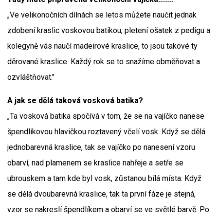
„Ve velikonočních dílnách se letos můžete naučit jednak
zdobení kraslic voskovou batikou, pletení ošatek z pedigu a
kolegyně vás naučí madeirové kraslice, to jsou takové ty
děrované kraslice. Každý rok se to snažíme obměňovat a
ozvláštňovat."
A jak se dělá taková vosková batika?
„Ta vosková batika spočívá v tom, že se na vajíčko nanese
špendlíkovou hlavičkou roztavený včelí vosk. Když se dělá
jednobarevná kraslice, tak se vajíčko po nanesení vzoru
obarví, nad plamenem se kraslice nahřeje a setře se
ubrouskem a tam kde byl vosk, zůstanou bílá místa. Když
se dělá dvoubarevná kraslice, tak ta první fáze je stejná,
vzor se nakreslí špendlíkem a obarví se ve světlé barvě. Po