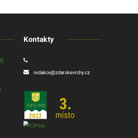
Kontakty
1)
redakce@zdarskevrchy.cz
E