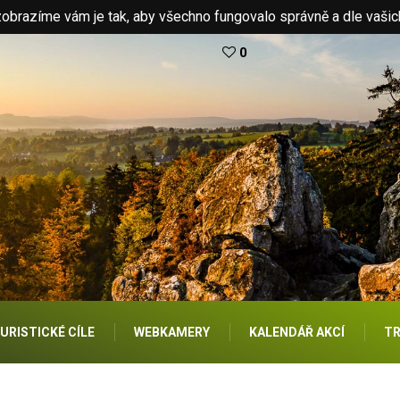
brazíme vám je tak, aby všechno fungovalo správně a dle vašic
0
URISTICKÉ CÍLE
WEBKAMERY
KALENDÁŘ AKCÍ
TR