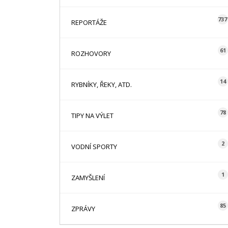
737
REPORTÁŽE
61
ROZHOVORY
14
RYBNÍKY, ŘEKY, ATD.
78
TIPY NA VÝLET
2
VODNÍ SPORTY
1
ZAMYŠLENÍ
85
ZPRÁVY