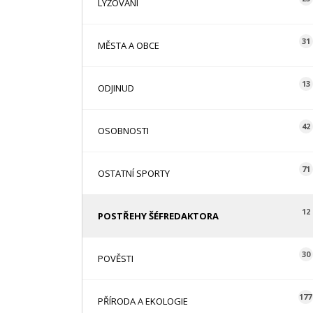
LYŽOVÁNÍ
31
MĚSTA A OBCE
13
ODJINUD
42
OSOBNOSTI
71
OSTATNÍ SPORTY
12
POSTŘEHY ŠÉFREDAKTORA
30
POVĚSTI
177
PŘÍRODA A EKOLOGIE