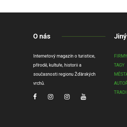
O nás
Jiný
Internetový magazín o turistice,
FIRM
přírodě, kultuře, historii a
TAGY
současnosti regionu Žďárských
MĚSTA
vrchů.
AUTOŘ
TRADI