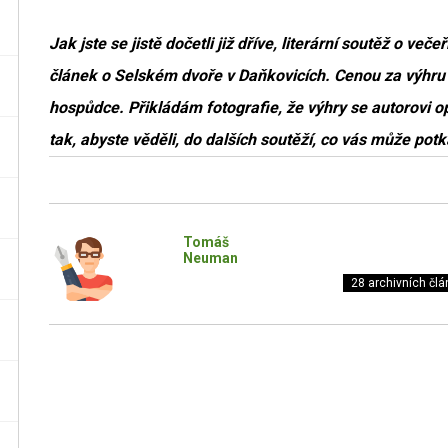
Jak jste se jistě dočetli již dříve, literární soutěž o več
článek o Selském dvoře v Daňkovicích. Cenou za výhru 
hospůdce. Přikládám fotografie, že výhry se autorovi op
tak, abyste věděli, do dalších soutěží, co vás může po
Tomáš
Neuman
28 archivních člá