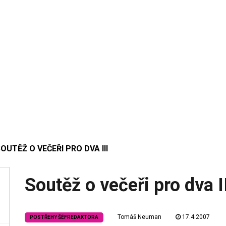
OUTĚŽ O VEČEŘI PRO DVA III
Soutěž o večeři pro dva I
Tomáš Neuman
17.4.2007
POSTŘEHY ŠÉFREDAKTORA