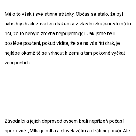
Mělo to však i své stinné stránky. Občas se stalo, že byl
náhodný divák zasažen drakem a z vlastní zkušenosti můžu
říct, že to nebylo zrovna nejpříjemnější. Jak jsme byli
posléze poučeni, pokud vidíte, že se na vás řítí drak, je
nejlépe okamžitě se vrhnout k zemi a tam pokorně vyčkat
věcí příštích.
Závodníci a jejich doprovod ovšem brali nepřízeň počasí
sportovně. „Mlha je mlha a člověk větru a dešti neporučí. Ale