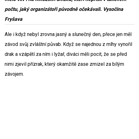
počtu, jaký organizátoři původně očekávali. Vysočina
Fryšava
Ale i když nebyl zrovna jasný a slunečný den, přece jen měl
závod svůj zvláštní půvab. Když se najednou z mlhy vynořil
drak a vzápětí za ním i lyžař, diváci měli pocit, že se před
nimi zjevil přízrak, který okamžitě zase zmizel za bílým
závojem.