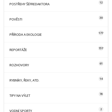
12
POSTŘEHY ŠÉFREDAKTORA
30
POVĚSTI
177
PŘÍRODA A EKOLOGIE
737
REPORTÁŽE
61
ROZHOVORY
14
RYBNÍKY, ŘEKY, ATD.
78
TIPY NA VÝLET
2
VODNÍ SPORTY