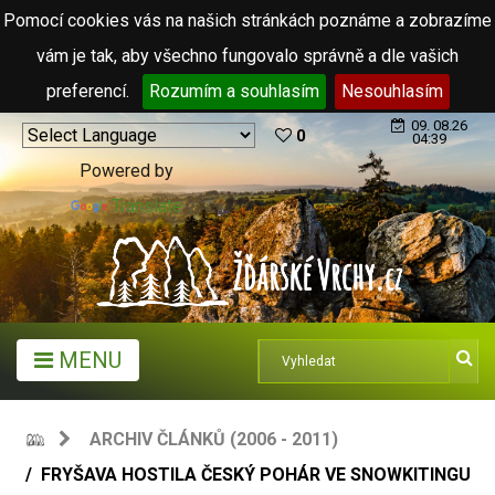
Pomocí cookies vás na našich stránkách poznáme a zobrazíme
vám je tak, aby všechno fungovalo správně a dle vašich
preferencí.
Rozumím a souhlasím
Nesouhlasím
09. 08.26
0
04:39
Powered by
Translate
MENU
ARCHIV ČLÁNKŮ (2006 - 2011)
FRYŠAVA HOSTILA ČESKÝ POHÁR VE SNOWKITINGU