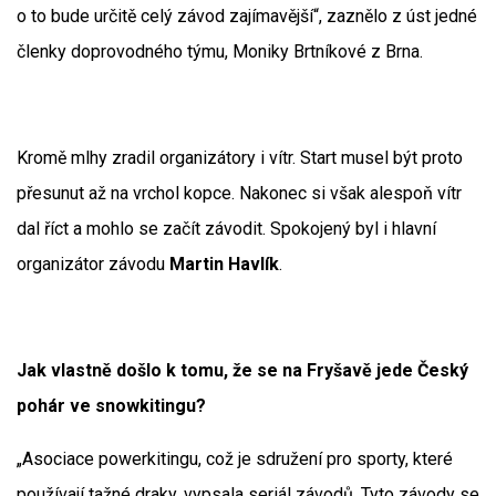
o to bude určitě celý závod zajímavější“, zaznělo z úst jedné
členky doprovodného týmu, Moniky Brtníkové z Brna.
Kromě mlhy zradil organizátory i vítr. Start musel být proto
přesunut až na vrchol kopce. Nakonec si však alespoň vítr
dal říct a mohlo se začít závodit. Spokojený byl i hlavní
organizátor závodu
Martin Havlík
.
Jak vlastně došlo k tomu, že se na Fryšavě jede Český
pohár ve snowkitingu?
„Asociace powerkitingu, což je sdružení pro sporty, které
používají tažné draky, vypsala seriál závodů. Tyto závody se