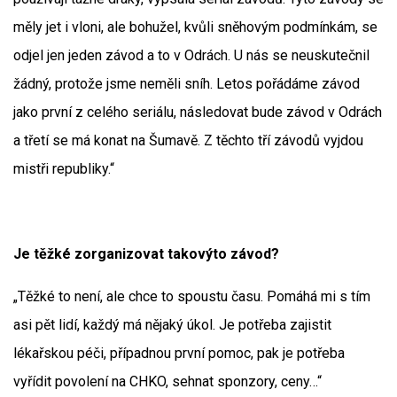
měly jet i vloni, ale bohužel, kvůli sněhovým podmínkám, se
odjel jen jeden závod a to v Odrách. U nás se neuskutečnil
žádný, protože jsme neměli sníh. Letos pořádáme závod
jako první z celého seriálu, následovat bude závod v Odrách
a třetí se má konat na Šumavě. Z těchto tří závodů vyjdou
mistři republiky.“
Je těžké zorganizovat takovýto závod?
„Těžké to není, ale chce to spoustu času. Pomáhá mi s tím
asi pět lidí, každý má nějaký úkol. Je potřeba zajistit
lékařskou péči, případnou první pomoc, pak je potřeba
vyřídit povolení na CHKO, sehnat sponzory, ceny…“