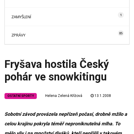
1
ZAMYŠLENÍ
85
ZPRÁVY
Fryšava hostila Český
pohár ve snowkitingu
Helena Zelená Křížová
13.1.2008
OSTATNÍ SPORTY
Sobotní závod provázela nepřízeň počasí, drobně mžilo a
celou krajinu pokryla téměř neproniknutelná mlha. To
mělo vliv i na množství diváků, kteří nepřišli v takovém