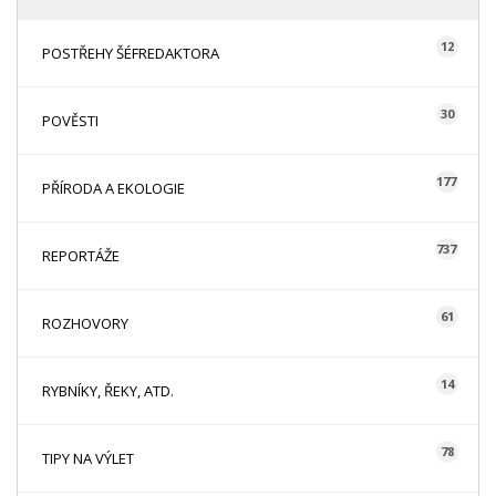
12
POSTŘEHY ŠÉFREDAKTORA
30
POVĚSTI
177
PŘÍRODA A EKOLOGIE
737
REPORTÁŽE
61
ROZHOVORY
14
RYBNÍKY, ŘEKY, ATD.
78
TIPY NA VÝLET