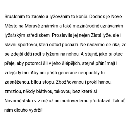
Bruslením to začalo a lyžováním to končí. Dodnes je Nové
Město na Moravě známým a také mezinárodně uznávaným
lyžařským střediskem. Proslavila jej nejen Zlatá lyže, ale i
slavní sportovci, kteří odtud pochází. Ne nadarmo se říká, že
se zdejší děti rodí s lyžemi na nohou. A stejně, jako si otec
přeje, aby potomci šli v jeho šlépějích, stejné přání mají i
zdejší lyžaři. Aby ani příští generace neopustily tu
zasněženou, bílou stopu. Zbožňovanou i proklínanou,
zmrzlou, někdy blátivou, takovou, bez které si
Novoměstsko v zimě už ani nedovedeme představit. Tak ať
nám dlouho vydrží!