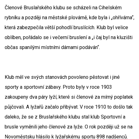
Členové Bruslařského klubu se scházeli na Cihelském
rybníku a později na městské plovárně, kde byla i „ohřívárna“,
která zabezpečila větší pohodlí bruslících. Klub byl velice
oblíben, pořádalo se i večerní bruslení a „i čaj byl na kluzišti
občas spanilými místními dámami podáván“.
Klub měl ve svých stanovách povoleno pěstovat i jiné
sporty a sportovní zábavy. Proto byly v roce 1903
zakoupeny dva páry lyží, které si členové za mírný poplatek
půjčovali. A lyžařů začalo přibývat. V roce 1910 to došlo tak
daleko, že se z Bruslařského klubu stal klub Sportovní a
brusle vyměnili jeho členové za lyže. O rok později už se na
Novoměstsku hlásilo k lyžařskému sportu 898 nadšenců.