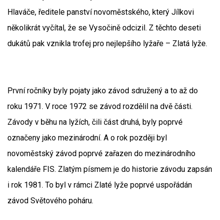
Hlaváče, ředitele panství novoměstského, který Jílkovi
několikrát vyčítal, že se Vysočině odcizil. Z těchto deseti
dukátů pak vznikla trofej pro nejlepšího lyžaře – Zlatá lyže.
První ročníky byly pojaty jako závod sdružený a to až do
roku 1971. V roce 1972 se závod rozdělil na dvě části.
Závody v běhu na lyžích, čili část druhá, byly poprvé
označeny jako mezinárodní. A o rok později byl
novoměstský závod poprvé zařazen do mezinárodního
kalendáře FIS. Zlatým písmem je do historie závodu zapsán
i rok 1981. To byl v rámci Zlaté lyže poprvé uspořádán
závod Světového poháru.