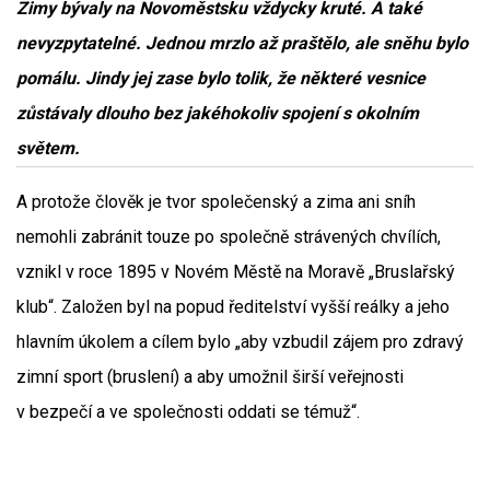
Zimy bývaly na Novoměstsku vždycky kruté. A také
nevyzpytatelné. Jednou mrzlo až praštělo, ale sněhu bylo
pomálu. Jindy jej zase bylo tolik, že některé vesnice
zůstávaly dlouho bez jakéhokoliv spojení s okolním
světem.
A protože člověk je tvor společenský a zima ani sníh
nemohli zabránit touze po společně strávených chvílích,
vznikl v roce 1895 v Novém Městě na Moravě „Bruslařský
klub“. Založen byl na popud ředitelství vyšší reálky a jeho
hlavním úkolem a cílem bylo „aby vzbudil zájem pro zdravý
zimní sport (bruslení) a aby umožnil širší veřejnosti
v bezpečí a ve společnosti oddati se témuž“.