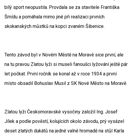
bílý sport neopustila. Provdala se za stavitele Františka
Šmídu a pomáhala mimo jiné při realizaci prvních
skokanských můstků na kopci zvaném Šibenice.
Tento závod byl v Novém Městě na Moravě sice první, ale
na tu pravou Zlatou lyži si museli fanoušci lyžování ještě pár
let počkat. První ročník se konal až v roce 1934 a první
místo obsadil Bohuslav Musil z SK Nové Město na Moravě.
Zlatou lyži Českomoravské vysočiny založil Ing. Josef
Jílek a podle pověstí, kolujících okolo závodu, prý vysázel
deset zlatých dukátů na jedné valné hromadě na stůl Karla