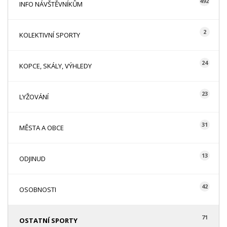
492
INFO NÁVŠTĚVNÍKŮM
2
KOLEKTIVNÍ SPORTY
24
KOPCE, SKÁLY, VÝHLEDY
23
LYŽOVÁNÍ
31
MĚSTA A OBCE
13
ODJINUD
42
OSOBNOSTI
71
OSTATNÍ SPORTY