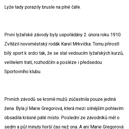
Lyže tady porazily brusle na plné čáře.
První lyžařské závody byly uspořádány 2. února roku 1910.
Zvítězil novoměstský rodák Karel Mrkvička. Tomu přirostl
bílý sport k srdci tak, že se stal vedoucím lyžařských kurzů,
velitelem tratí, rozhodčím a posléze i předsedou
Sportovního klubu.
Prvních závodů se kromě mužů zúčastnila pouze jediná
žena. Byla jí Marie Gregorová, která mezi silnějším pohlavím
obsadila krásné páté místo. Poslední ze závodníků měl o
sedm a půl minuty horší čas než ona. A ani Marie Gregorová