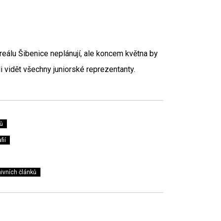
reálu Šibenice neplánují, ale koncem května by
li vidět všechny juniorské reprezentanty.
ů
fií
ivních článků