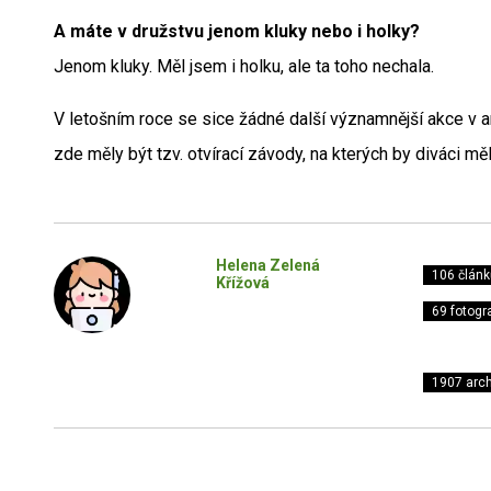
A máte v družstvu jenom kluky nebo i holky?
Jenom kluky. Měl jsem i holku, ale ta toho nechala.
V letošním roce se sice žádné další významnější akce v a
zde měly být tzv. otvírací závody, na kterých by diváci mě
Helena Zelená
106 článk
Křížová
69 fotogra
1907 arch