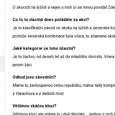
O skocích na lyžích a nejen o nich si se mnou povídal Z
Co to tu vlastně dnes pořádáte za akci?
Je to klasifikační závod ve skoku na lyžích a severské k
protože severská kombinace byla včera, to znamená skok
Jaké kategorie se toho účastní?
Je to žactvo, od deseti let až do mladšího dorostu. Včera
jenom žáci.
Odkud jsou závodníci?
Máme tu zastoupenou celou republiku, máme tady komplet
z Harachova a z dalších míst.
Většinou skáčou kluci?
Většinou kluci ale máme tu i dvě děvčata. . Jednou z nich 