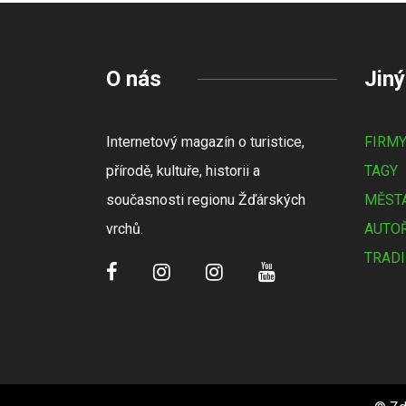
O nás
Jiný
Internetový magazín o turistice,
FIRM
přírodě, kultuře, historii a
TAGY
současnosti regionu Žďárských
MĚSTA
vrchů.
AUTOŘ
TRADI