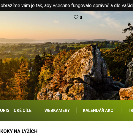
brazíme vám je tak, aby všechno fungovalo správně a dle vašic
0
URISTICKÉ CÍLE
WEBKAMERY
KALENDÁŘ AKCÍ
TR
KOKY NA LYŽÍCH