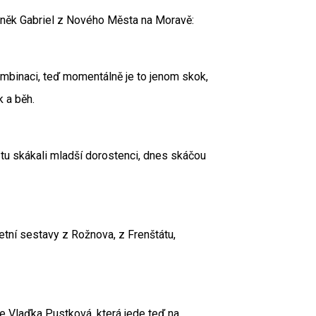
deněk Gabriel z Nového Města na Moravě:
ombinaci, teď momentálně je to jenom skok,
 a běh.
 tu skákali mladší dorostenci, dnes skáčou
ní sestavy z Rožnova, z Frenštátu,
je Vlaďka Pustková, která jede teď na