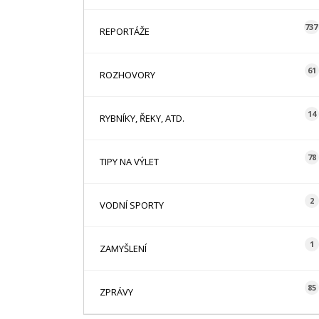
737
REPORTÁŽE
61
ROZHOVORY
14
RYBNÍKY, ŘEKY, ATD.
78
TIPY NA VÝLET
2
VODNÍ SPORTY
1
ZAMYŠLENÍ
85
ZPRÁVY