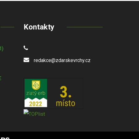
Kontakty
1)
redakce@zdarskevrchy.cz
E