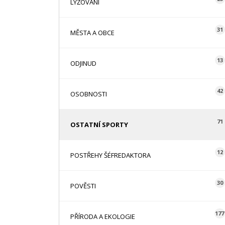
LYŽOVÁNÍ
31
MĚSTA A OBCE
13
ODJINUD
42
OSOBNOSTI
71
OSTATNÍ SPORTY
12
POSTŘEHY ŠÉFREDAKTORA
30
POVĚSTI
177
PŘÍRODA A EKOLOGIE