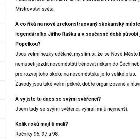
Mistrovství světa.
A co říká na nově zrekonstruovaný skokanský můste
legendárního Jiřího Rašku a v současné době působí 
Popelkou?
Jsou velmi hezky udělané, myslím si, že se Nové Město 
nemuseli jezdit novoměstští trénovat někam do Čech neb
pro rozvoj toho skoku na novoměstsku je to veliké plus.
Závody jsou také velmi pěkné, dobře organizované a hlavně
A vy jste tu dnes se svými svěřenci?
Jsem tady se svými svěřenci, vyhráli mi ti nejmenší.
Kolik roků mají ti malí?
Ročníky 96, 97 a 98.