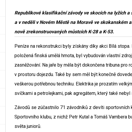
Republikové klasifikační závody ve skocích na lyžích a 
a v neděli v Novém Městě na Moravě ve skokanském are
nově zrekonstruovaných můstcích K-28 a K-53.
Peníze na rekonstrukci byly získány díky akci Bílá stopa
položená finská umělá hmota, byl vybudován vlastní zdroj 
zasněžování. Na jaře by měla být dokončena tribuna pro 
v prostoru dojezdu. Také by sem měl být konečně doveden
veškerou potřebnou techniku. Elektrika je prozatím velký
svíčkami a petrolejkami, pak agregátem, který také nebyl
Závodů se zúčastnilo 71 závodníků z devíti sportovních
Sportovního klubu, z nichž Petr Kutal a Tomáš Vambera 
světa juniorů.