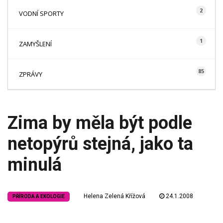
2
VODNÍ SPORTY
1
ZAMYŠLENÍ
85
ZPRÁVY
Zima by měla být podle
netopýrů stejná, jako ta
minulá
Helena Zelená Křížová
24.1.2008
PŘÍRODA A EKOLOGIE