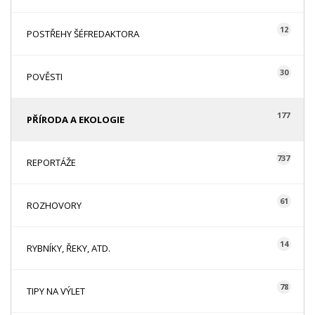
12
POSTŘEHY ŠÉFREDAKTORA
30
POVĚSTI
177
PŘÍRODA A EKOLOGIE
737
REPORTÁŽE
61
ROZHOVORY
14
RYBNÍKY, ŘEKY, ATD.
78
TIPY NA VÝLET