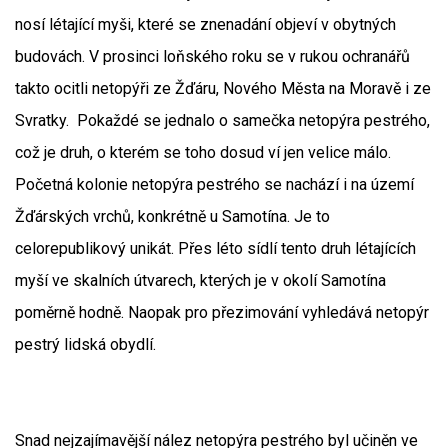
nosí létající myši, které se znenadání objeví v obytných
budovách. V prosinci loňského roku se v rukou ochranářů
takto ocitli netopýři ze Žďáru, Nového Města na Moravě i ze
Svratky. Pokaždé se jednalo o samečka netopýra pestrého,
což je druh, o kterém se toho dosud ví jen velice málo.
Početná kolonie netopýra pestrého se nachází i na území
Žďárských vrchů, konkrétně u Samotína. Je to
celorepublikový unikát. Přes léto sídlí tento druh létajících
myší ve skalních útvarech, kterých je v okolí Samotína
poměrně hodně. Naopak pro přezimování vyhledává netopýr
pestrý lidská obydlí.
Snad nejzajímavější nález netopýra pestrého byl učiněn ve