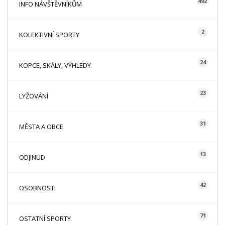
492
INFO NÁVŠTĚVNÍKŮM
2
KOLEKTIVNÍ SPORTY
24
KOPCE, SKÁLY, VÝHLEDY
23
LYŽOVÁNÍ
31
MĚSTA A OBCE
13
ODJINUD
42
OSOBNOSTI
71
OSTATNÍ SPORTY