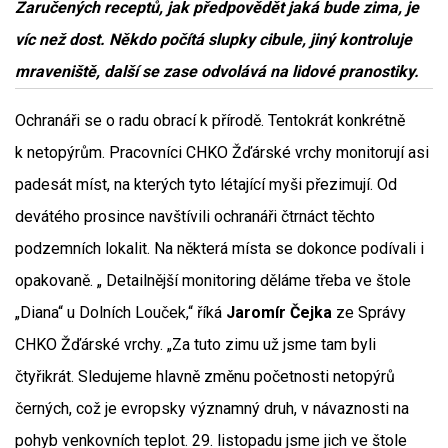
Zaručených receptů, jak předpovědět jaká bude zima, je
víc než dost. Někdo počítá slupky cibule, jiný kontroluje
mraveniště, další se zase odvolává na lidové pranostiky.
Ochranáři se o radu obrací k přírodě. Tentokrát konkrétně
k netopýrům. Pracovníci CHKO Žďárské vrchy monitorují asi
padesát míst, na kterých tyto létající myši přezimují. Od
devátého prosince navštívili ochranáři čtrnáct těchto
podzemních lokalit. Na některá místa se dokonce podívali i
opakovaně. „ Detailnější monitoring děláme třeba ve štole
„Diana“ u Dolních Louček,“ říká
Jaromír Čejka
ze Správy
CHKO Žďárské vrchy. „Za tuto zimu už jsme tam byli
čtyřikrát. Sledujeme hlavně změnu početnosti netopýrů
černých, což je evropsky významný druh, v návaznosti na
pohyb venkovních teplot. 29. listopadu jsme jich ve štole