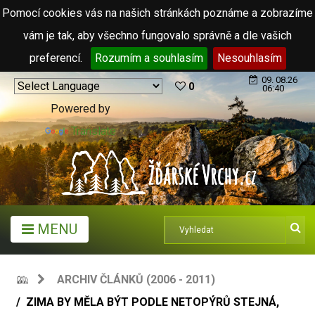
Pomocí cookies vás na našich stránkách poznáme a zobrazíme
vám je tak, aby všechno fungovalo správně a dle vašich
preferencí.
Rozumím a souhlasím
Nesouhlasím
09. 08.26
0
06:40
Powered by
Translate
MENU
ARCHIV ČLÁNKŮ (2006 - 2011)
ZIMA BY MĚLA BÝT PODLE NETOPÝRŮ STEJNÁ,