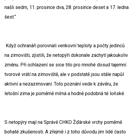
našli sedm, 11. prosince dva, 28. prosince deset a 17. ledna
šest.“
Když ochranáři porovnali venkovní teploty a počty jedinců
na zimovišti, zjistili, že netopýři dokonale zachytí jakoukoliv
změnu. Při ochlazení se sice tito pro mnohé dosud tajemní
tvorové vrátí na zimoviště, ale v podstatě jsou stále napůl
aktivní a nezazimovaní. Toto poznání vede k závěru, že
letošní zima je poměrně mírná a hodně podobná té loňské.
S netopýry mají na Správě CHKO Žďárské vrchy poměrně
bohaté zkušenosti. A zřejmě i z toho důvodu jim lidé často