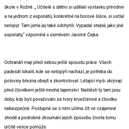
škole v Rožné. „ Učitelé s dětmi si udělali výstavku přírodnin
a na jednom z exponátů, konkrétně na borové šišce, si ustlal
netopýr. Tam jsme jej také odchytili. Vypadal stejně, jako jiné
exponáty,“ vzpomíná s úsměvem Jaromír Čejka.
Ochranáři mají před sebou ještě spoustu práce. Všech
padesát lokalit, kde se netopýři nachází, je potřeba do
poloviny března obejít a zkontrolovat. Létající myši skrývají
před člověkem ještě mnohá tajemství. Naštěstí ty tam jsou
doby, kdy byli považováni za tvory krvežíznivé a člověku
nebezpečné. Postupně se s nimi učíme žít ve vzájemné
shodě a podrobné zkoumání jejich způsobu života tomu
určitě velice pomůže.