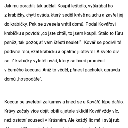
Jak mu poradili, tak udělal. Koupil leštidlo, vyškrábal ho
z krabičky, chytl ováda, který seděl krávě na uchu a zavřel jej
do krabičky. Pak se zvesela vrátil domů. Podal Kovářovi
krabičku a povídá: „co jste chtěl, to jsem koupil. Stálo to fůru
peněz, tak pozor, ať vám štěstí neuletí“. Kovář se podivil té
podivné řeči, vzal krabičku a opatrně ji otevřel. A světe div
se. Z krabičky vyletěl ovád, který se hned proměnil
v černého kocoura. Aniž to věděl, přinesl pacholek opravdu
domů „hospodáře“.
Kocour se uvelebil za kamny a hned se u Kovářů lépe dařilo.
Krávy začaly více dojit, obilí a jetele sklidil Kovář vždy víc,
než ostatní sousedi v Krásném. Ale každý líc má i svůj rub.