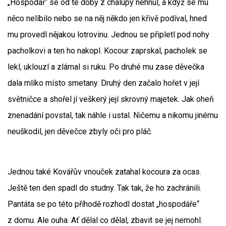
„Hospodář“ se od té doby z chalupy nehnul, a když se mu
něco nelíbilo nebo se na něj někdo jen křivě podíval, hned
mu provedl nějakou lotrovinu. Jednou se připletl pod nohy
pacholkovi a ten ho nakopl. Kocour zaprskal, pacholek se
lekl, uklouzl a zlámal si ruku. Po druhé mu zase děvečka
dala mlíko místo smetany. Druhý den začalo hořet v její
světničce a shořel jí veškerý její skrovný majetek. Jak oheň
znenadání povstal, tak náhle i ustal. Ničemu a nikomu jinému
neuškodil, jen děvečce zbyly oči pro pláč.
Jednou také Kovářův vnouček zatahal kocoura za ocas.
Ještě ten den spadl do studny. Tak tak, že ho zachránili.
Pantáta se po této příhodě rozhodl dostat „hospodáře“
z domu. Ale ouha. Ať dělal co dělal, zbavit se jej nemohl.