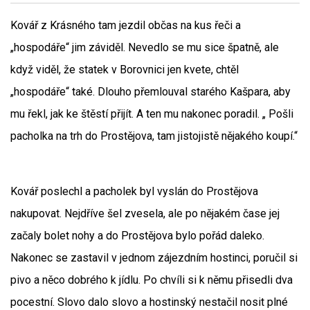
Kovář z Krásného tam jezdil občas na kus řeči a
„hospodáře“ jim záviděl. Nevedlo se mu sice špatně, ale
když viděl, že statek v Borovnici jen kvete, chtěl
„hospodáře“ také. Dlouho přemlouval starého Kašpara, aby
mu řekl, jak ke štěstí přijít. A ten mu nakonec poradil. „ Pošli
pacholka na trh do Prostějova, tam jistojistě nějakého koupí.“
Kovář poslechl a pacholek byl vyslán do Prostějova
nakupovat. Nejdříve šel zvesela, ale po nějakém čase jej
začaly bolet nohy a do Prostějova bylo pořád daleko.
Nakonec se zastavil v jednom zájezdním hostinci, poručil si
pivo a něco dobrého k jídlu. Po chvíli si k němu přisedli dva
pocestní. Slovo dalo slovo a hostinský nestačil nosit plné