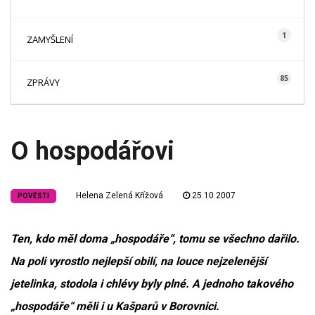
1
ZAMYŠLENÍ
85
ZPRÁVY
O hospodářovi
Helena Zelená Křížová
25.10.2007
POVĚSTI
Ten, kdo měl doma „hospodáře“, tomu se všechno dařilo.
Na poli vyrostlo nejlepší obilí, na louce nejzelenější
jetelinka, stodola i chlévy byly plné. A jednoho takového
„hospodáře“ měli i u Kašparů v Borovnici.