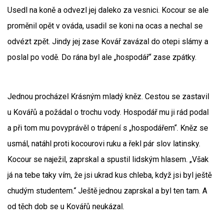
Usedl na koně a odvezl jej daleko za vesnici. Kocour se ale
proměnil opět v ováda, usadil se koni na ocas a nechal se
odvézt zpět. Jindy jej zase Kovář zavázal do otepi slámy a
poslal po vodě. Do rána byl ale „hospodář“ zase zpátky.
Jednou procházel Krásným mladý kněz. Cestou se zastavil
u Kovářů a požádal o trochu vody. Hospodář mu ji rád podal
a při tom mu povyprávěl o trápení s „hospodářem“. Kněz se
usmál, natáhl proti kocourovi ruku a řekl pár slov latinsky.
Kocour se naježil, zaprskal a spustil lidským hlasem. „Však
já na tebe taky vím, že jsi ukrad kus chleba, když jsi byl ještě
chudým studentem.“ Ještě jednou zaprskal a byl ten tam. A
od těch dob se u Kovářů neukázal.