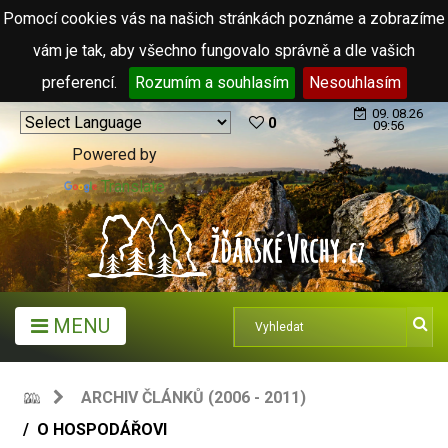
Pomocí cookies vás na našich stránkách poznáme a zobrazíme
vám je tak, aby všechno fungovalo správně a dle vašich
preferencí.
Rozumím a souhlasím
Nesouhlasím
09. 08.26
0
09:56
Powered by
Translate
MENU
ARCHIV ČLÁNKŮ (2006 - 2011)
O HOSPODÁŘOVI