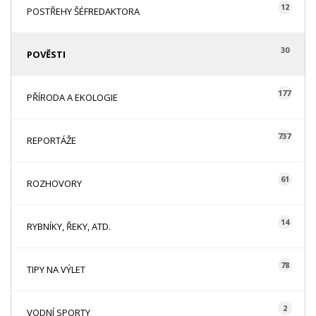
12
POSTŘEHY ŠÉFREDAKTORA
30
POVĚSTI
177
PŘÍRODA A EKOLOGIE
737
REPORTÁŽE
61
ROZHOVORY
14
RYBNÍKY, ŘEKY, ATD.
78
TIPY NA VÝLET
2
VODNÍ SPORTY