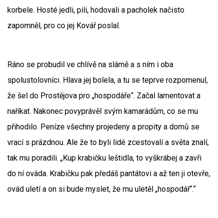
korbele. Hosté jedli, pili, hodovali a pacholek načisto
zapomněl, pro co jej Kovář poslal.
Ráno se probudil ve chlívě na slámě a s ním i oba
spolustolovníci. Hlava jej bolela, a tu se teprve rozpomenul,
že šel do Prostějova pro „hospodáře“. Začal lamentovat a
naříkat. Nakonec povyprávěl svým kamarádům, co se mu
přihodilo. Peníze všechny projedeny a propity a domů se
vrací s prázdnou. Ale že to byli lidé zcestovalí a světa znalí,
tak mu poradili. „Kup krabičku leštidla, to vyškrábej a zavři
do ní ováda. Krabičku pak předáš pantátovi a až ten ji otevře,
ovád uletí a on si bude myslet, že mu uletěl „hospodář“.“