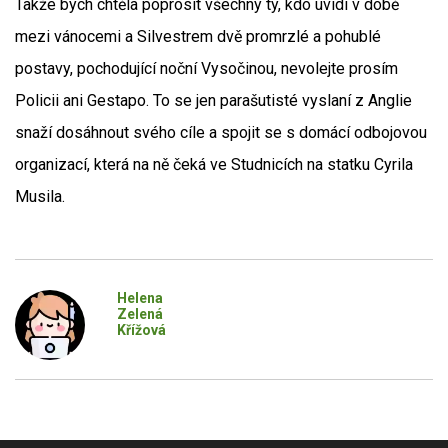
Takže bych chtěla poprosit všechny ty, kdo uvidí v době
mezi vánocemi a Silvestrem dvě promrzlé a pohublé
postavy, pochodující noční Vysočinou, nevolejte prosím
Policii ani Gestapo. To se jen parašutisté vyslaní z Anglie
snaží dosáhnout svého cíle a spojit se s domácí odbojovou
organizací, která na ně čeká ve Studnicích na statku Cyrila
Musila.
Helena
Zelená
Křížová