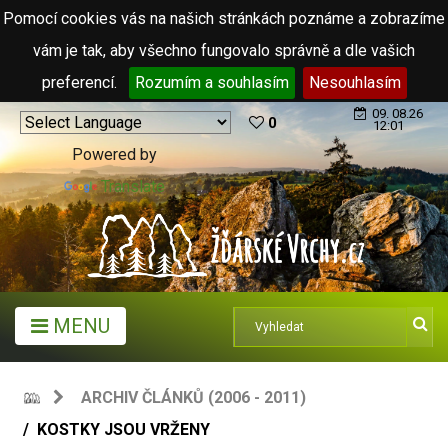
Pomocí cookies vás na našich stránkách poznáme a zobrazíme
vám je tak, aby všechno fungovalo správně a dle vašich
preferencí.
Rozumím a souhlasím
Nesouhlasím
09. 08.26
0
12:01
Powered by
Translate
MENU
ARCHIV ČLÁNKŮ (2006 - 2011)
KOSTKY JSOU VRŽENY