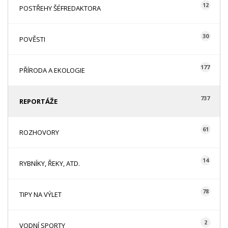
12
POSTŘEHY ŠÉFREDAKTORA
30
POVĚSTI
177
PŘÍRODA A EKOLOGIE
737
REPORTÁŽE
61
ROZHOVORY
14
RYBNÍKY, ŘEKY, ATD.
78
TIPY NA VÝLET
2
VODNÍ SPORTY