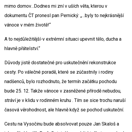
mimo domov…Dodnes mi zní v uších věta, kterou v
dokumentu ČT pronesl pan Pernický: „…byly to nejkrásnější
vánoce v mém životě!“
A to nejdůležitější-v extrémní situaci upevnit tělo, ducha a
hlavně přátelství.“
Důvody jistě dostatečné pro uskutečnění rekonstrukce
cesty. Po válečné poradě, které se zúčastnily i rodiny
nadšenců, bylo rozhodnuto, že termín začátku pochodu
bude 25. 12. Takže vánoce v zasněžené přírodě nebudou,
stráví je v klidu v rodinném kruhu . Tím se sice trochu naruší
časová věrohodnost, ale hlavně když se pochod uskuteční.
Cestu na Vysočinu bude absolvovat pouze Jan Skaloš a