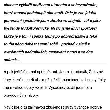
chceme vyjádřit obdiv nad utrpením a sebezapřením,
které museli podstoupit oba muži. Dále je zde jakési
generační spříznění-jsem zhruba ve stejném věku jako
byl tehdy Rudolf Pernický. Navíc jsme kluci sportovci,
takže je v tom i špetka touhy po dobrodružství a také
touha něco dokázat sami sobě - pochod v zimě v
extrémních podmínkách, cestování v noci a ve dne
spánek...
A pak ještě územní spřízněnost. Jsem chrudimák, Železné
hory, které museli oba muži přejít, mám hned za humny. Taky
mám velice dobrý vztah k Vysočině, jezdil jsem tam
pravidelně na tábory.
Navíc jde o tu zajímavou zkušenost strávit vánoce poprvé