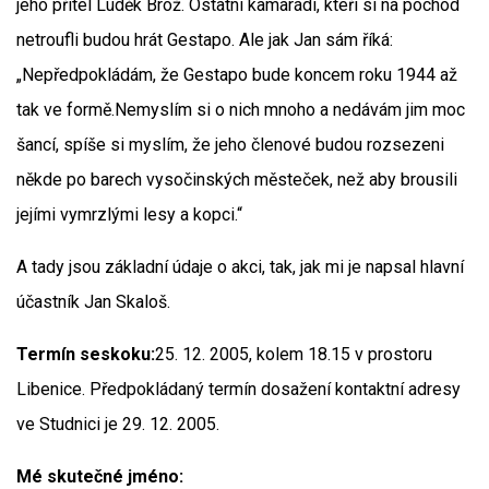
jeho přítel Luděk Brož. Ostatní kamarádi, kteří si na pochod
netroufli budou hrát Gestapo. Ale jak Jan sám říká:
„Nepředpokládám, že Gestapo bude koncem roku 1944 až
tak ve formě.Nemyslím si o nich mnoho a nedávám jim moc
šancí, spíše si myslím, že jeho členové budou rozsezeni
někde po barech vysočinských městeček, než aby brousili
jejími vymrzlými lesy a kopci.“
A tady jsou základní údaje o akci, tak, jak mi je napsal hlavní
účastník Jan Skaloš.
Termín seskoku:
25. 12. 2005, kolem 18.15 v prostoru
Libenice. Předpokládaný termín dosažení kontaktní adresy
ve Studnici je 29. 12. 2005.
Mé skutečné jméno: