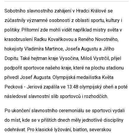
Sobotního slavnostního zahájení v Hradci Králové se
zúčastnily významné osobnosti z oblasti sportu, kultury i
politiky. Přítomní zde mohli vidět například mistry světa v
krasobruslení Radku Kovaříkovou a Reného Novotného,
hokejisty Vladimíra Martince, Josefa Augustu a Jiřího
Dopitu. Také hejtman kraje Vysočina, Miloš Vystrčil, přijel
podpořit sportovce našeho kraje, které na plochu stadionu
přivedl Josef Augusta. Olympijská medailistka Květa
Pecková - Jeriová zapálila ve 13:48 olympijský oheň a poté
následoval slavnostní slib sportovců i rozhodčích.
Po ukončení slavnostního ceremoniálu se sportovci vydali
do míst, kde se v příštích dnech měly jednotlivé disciplíny
odehrávat. Pro klasické lyžování, biatlon, severskou