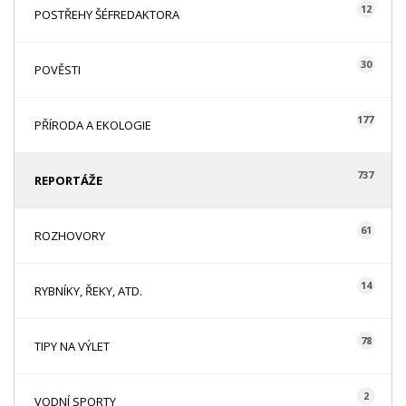
12
POSTŘEHY ŠÉFREDAKTORA
30
POVĚSTI
177
PŘÍRODA A EKOLOGIE
737
REPORTÁŽE
61
ROZHOVORY
14
RYBNÍKY, ŘEKY, ATD.
78
TIPY NA VÝLET
2
VODNÍ SPORTY