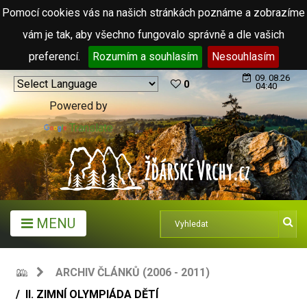
Pomocí cookies vás na našich stránkách poznáme a zobrazíme
vám je tak, aby všechno fungovalo správně a dle vašich
preferencí.
Rozumím a souhlasím
Nesouhlasím
09. 08.26
0
04:40
Powered by
Translate
MENU
ARCHIV ČLÁNKŮ (2006 - 2011)
II. ZIMNÍ OLYMPIÁDA DĚTÍ