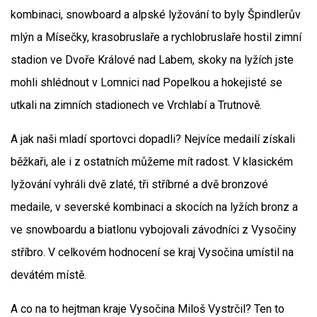
kombinaci, snowboard a alpské lyžování to byly Špindlerův
mlýn a Mísečky, krasobruslaře a rychlobruslaře hostil zimní
stadion ve Dvoře Králové nad Labem, skoky na lyžích jste
mohli shlédnout v Lomnici nad Popelkou a hokejisté se
utkali na zimních stadionech ve Vrchlabí a Trutnově.
A jak naši mladí sportovci dopadli? Nejvíce medailí získali
běžkaři, ale i z ostatních můžeme mít radost. V klasickém
lyžování vyhráli dvě zlaté, tři stříbrné a dvě bronzové
medaile, v severské kombinaci a skocích na lyžích bronz a
ve snowboardu a biatlonu vybojovali závodníci z Vysočiny
stříbro. V celkovém hodnocení se kraj Vysočina umístil na
devátém místě.
A co na to hejtman kraje Vysočina Miloš Vystrčil? Ten to