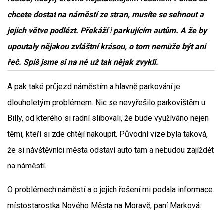
chcete dostat na náměstí ze stran, musíte se sehnout a
jejich větve podlézt. Překáží i parkujícím autům. A že by
upoutaly nějakou zvláštní krásou, o tom nemůže být ani
řeč. Spíš jsme si na ně už tak nějak zvykli.
A pak také průjezd náměstím a hlavně parkování je
dlouholetým problémem. Nic se nevyřešilo parkovištěm u
Billy, od kterého si radní slibovali, že bude využíváno nejen
těmi, kteří si zde chtějí nakoupit. Původní vize byla taková,
že si návštěvníci města odstaví auto tam a nebudou zajíždět
na náměstí.
O problémech náměstí a o jejich řešení mi podala informace
místostarostka Nového Města na Moravě, paní Marková: