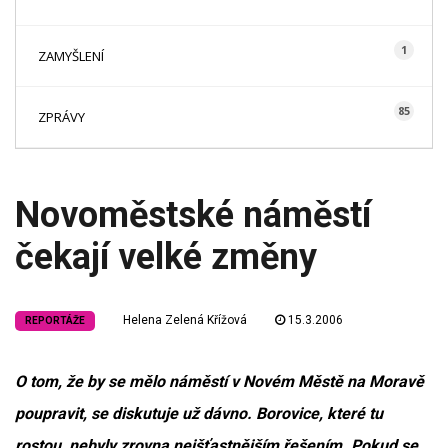
1
ZAMYŠLENÍ
85
ZPRÁVY
Novoměstské náměstí
čekají velké změny
Helena Zelená Křížová
15.3.2006
REPORTÁŽE
O tom, že by se mělo náměstí v Novém Městě na Moravě
poupravit, se diskutuje už dávno. Borovice, které tu
rostou, nebyly zrovna nejšťastnějším řešením. Pokud se