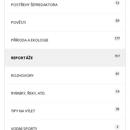
12
POSTŘEHY ŠÉFREDAKTORA
30
POVĚSTI
177
PŘÍRODA A EKOLOGIE
737
REPORTÁŽE
61
ROZHOVORY
14
RYBNÍKY, ŘEKY, ATD.
78
TIPY NA VÝLET
2
VODNÍ SPORTY