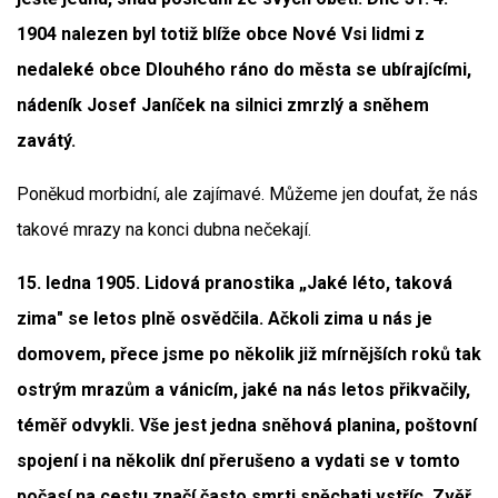
1904 nalezen byl totiž blíže obce Nové Vsi lidmi z
nedaleké obce Dlouhého ráno do města se ubírajícími,
nádeník Josef Janíček na silnici zmrzlý a sněhem
zavátý.
Poněkud morbidní, ale zajímavé. Můžeme jen doufat, že nás
takové mrazy na konci dubna nečekají.
15. ledna 1905. Lidová pranostika „Jaké léto, taková
zima" se letos plně osvědčila. Ačkoli zima u nás je
domovem, přece jsme po několik již mírnějších roků tak
ostrým mrazům a vánicím, jaké na nás letos přikvačily,
téměř odvykli. Vše jest jedna sněhová planina, poštovní
spojení i na několik dní přerušeno a vydati se v tomto
počasí na cestu značí často smrti spěchati vstříc. Zvěř