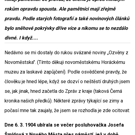
rokům opravdu spousta. Ale pamětníci mají zřejmě
pravdu. Podle starých fotografií a také novinových článků
bylo sněhové pokrývky dříve více a nikomu se to nezdálo
divné. I když....
Nedávno se mi dostaly do rukou svázané noviny „Ozvěny z
Novoměstska". (Tímto děkuji novoměstskému Horáckému
muzeu za laskavé zapůjčení). Podle osvědčené pravdy, že
člověku je hned lépe, když se dozví o neštěstí druhých jsem
se, jak jinak, hned začetla do Zpráv z kraje (taková Černá
kronika našich předků). Některé zprávy týkající se zimy a
počasí mne tak zaujaly, že jsem se rozhodla je zde ocitovat:
Dne 6. 3. 1904 ubírala se večer posluhovačka Josefa
Šmídová z Nového Města přes náměstí, jež v době