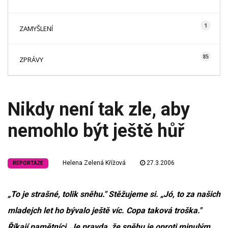
1
ZAMYŠLENÍ
85
ZPRÁVY
Nikdy není tak zle, aby
nemohlo být ještě hůř
Helena Zelená Křížová
27.3.2006
REPORTÁŽE
„To je strašné, tolik sněhu." Stěžujeme si. „Jó, to za našich
mladejch let ho bývalo ještě víc. Copa taková troška."
Říkají pamětníci. Je pravda, že sněhu je oproti minulým