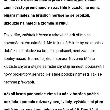
zimní často přeměněno v rozsáhlé kluziště, na němž
bujará mládež na bruslích nerušeně se projíždí,
uklouzla na náledí a zlomila si ruku.
Tak vidíte, začátek března a takové náledí přímo na
novoměstském náměstí. Ale to kluziště, kde by se mohla v
době zimní mládež na bruslích prohánět, není zase tak
špatný nápad. Berme to jako inspiraci. Novému Městu
kluziště chybí a stejně se radní chystají náměstí poupravit. I
nový projekt prý se vrací ke staré podobě náměstí. Tak se
nechme překvapit.
Ačkoli krutá panovnice zima i u nás v horách počíná
odkládati pomalu odznaky svojí vlády, vyžádala si přec
ještě jednu, snad poslední ze svých obětí. Dne 31. 4.