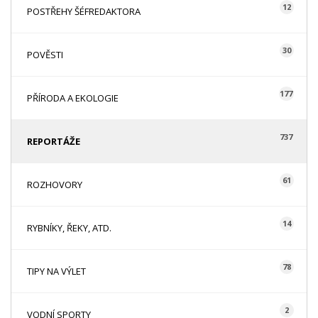
12
POSTŘEHY ŠÉFREDAKTORA
30
POVĚSTI
177
PŘÍRODA A EKOLOGIE
737
REPORTÁŽE
61
ROZHOVORY
14
RYBNÍKY, ŘEKY, ATD.
78
TIPY NA VÝLET
2
VODNÍ SPORTY