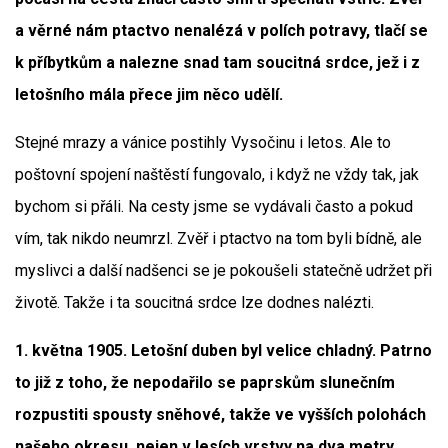
a věrné nám ptactvo nenalézá v polích potravy, tlačí se
k příbytkům a nalezne snad tam soucitná srdce, jež i z
letošního mála přece jim něco udělí.
Stejné mrazy a vánice postihly Vysočinu i letos. Ale to
poštovní spojení naštěstí fungovalo, i když ne vždy tak, jak
bychom si přáli. Na cesty jsme se vydávali často a pokud
vím, tak nikdo neumrzl. Zvěř i ptactvo na tom byli bídně, ale
myslivci a další nadšenci se je pokoušeli statečně udržet při
životě. Takže i ta soucitná srdce lze dodnes nalézti.
1. května 1905. Letošní duben byl velice chladný. Patrno
to již z toho, že nepodařilo se paprskům slunečním
rozpustiti spousty sněhové, takže ve vyšších polohách
našeho okresu, nejen v lesích vrstvy na dva metry