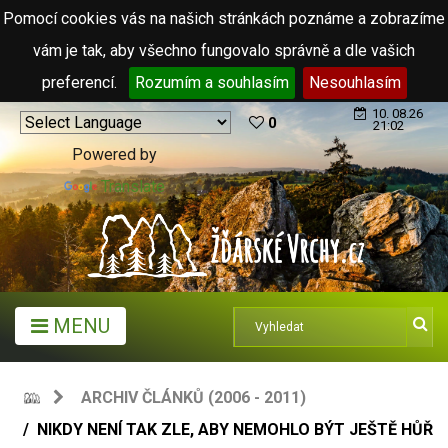
Pomocí cookies vás na našich stránkách poznáme a zobrazíme
vám je tak, aby všechno fungovalo správně a dle vašich
preferencí.
Rozumím a souhlasím
Nesouhlasím
10. 08.26
0
21:02
Powered by
Translate
MENU
ARCHIV ČLÁNKŮ (2006 - 2011)
NIKDY NENÍ TAK ZLE, ABY NEMOHLO BÝT JEŠTĚ HŮŘ