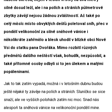
silné dosud leží, ale i na polích a stráních půlmetrové
zbytky závějí nejsou žádnou zvláštností. Ač také po
celý měsíc místo obvyklých dešťů poletoval sníh, přec v
pondělí velikonoční za silné sněhové vánice i
několikráte zahřmělo a blesk uhodil v blízké obci Nové
Vsi do statku pana Dvořáka. Mimo rozbití různých
předmětů dalšího neštěstí však, bohudík, nezpůsobil, a
také přítomné osoby odbyli si to jen úlekem a malými
popáleninami.
Jak to tak zatím vypadá, možná i v letošním dubnu budou
ještě nějaké ty závěje na polích a stráních. Sluníčko se sice
snaží, ale ve vyšších polohách zatím nic moc. Snad nás
alespoň ta sněhová vánice na velikonoční pondělí mine.