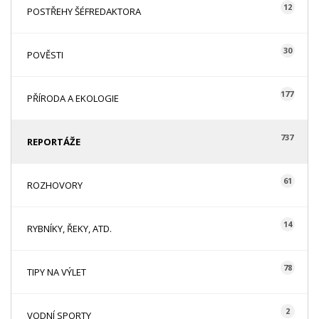
12
POSTŘEHY ŠÉFREDAKTORA
30
POVĚSTI
177
PŘÍRODA A EKOLOGIE
737
REPORTÁŽE
61
ROZHOVORY
14
RYBNÍKY, ŘEKY, ATD.
78
TIPY NA VÝLET
2
VODNÍ SPORTY