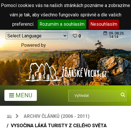
Pomocí cookies vás na našich stránkách poznáme a zobrazíme
vám je tak, aby všechno fungovalo správně a dle vašich
preferencí.
Rozumím a souhlasím
Nesouhlasím
09. 08.26
0
14:14
Powered by
Translate
MENU
ARCHIV ČLÁNKŮ (2006 - 2011)
VYSOČINA LÁKÁ TURISTY Z CELÉHO SVĚTA