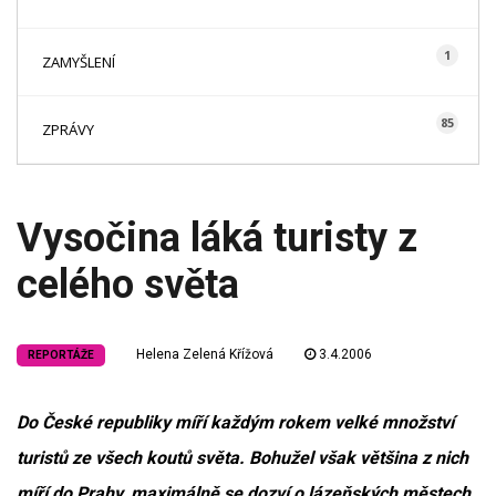
1
ZAMYŠLENÍ
85
ZPRÁVY
Vysočina láká turisty z
celého světa
Helena Zelená Křížová
3.4.2006
REPORTÁŽE
Do České republiky míří každým rokem velké množství
turistů ze všech koutů světa. Bohužel však většina z nich
míří do Prahy, maximálně se dozví o lázeňských městech.