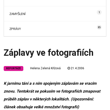
1
ZAMYŠLENÍ
85
ZPRÁVY
Záplavy ve fotografiích
Helena Zelená Křížová
21.4.2006
REPORTÁŽE
K jarnímu tání a s ním spojeným záplavám se vracím
znovu. Tentokrát se pokusím ve fotografiích zmapovat
průběh záplav v některých lokalitách. (Upozornění:
článek obsahuje velké množství fotografií)