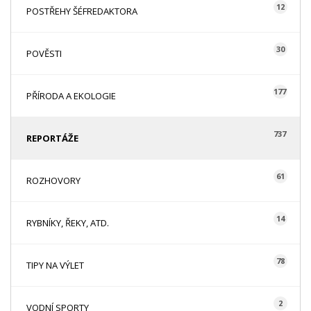
12
POSTŘEHY ŠÉFREDAKTORA
30
POVĚSTI
177
PŘÍRODA A EKOLOGIE
737
REPORTÁŽE
61
ROZHOVORY
14
RYBNÍKY, ŘEKY, ATD.
78
TIPY NA VÝLET
2
VODNÍ SPORTY