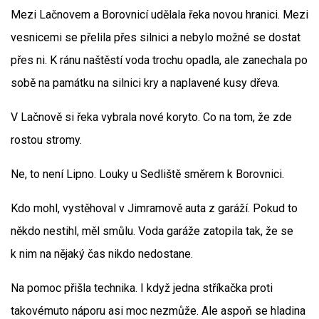
Mezi Lačnovem a Borovnicí udělala řeka novou hranici. Mezi
vesnicemi se přelila přes silnici a nebylo možné se dostat
přes ni. K ránu naštěstí voda trochu opadla, ale zanechala po
sobě na památku na silnici kry a naplavené kusy dřeva.
V Lačnově si řeka vybrala nové koryto. Co na tom, že zde
rostou stromy.
Ne, to není Lipno. Louky u Sedliště směrem k Borovnici.
Kdo mohl, vystěhoval v Jimramově auta z garáží. Pokud to
někdo nestihl, měl smůlu. Voda garáže zatopila tak, že se
k nim na nějaký čas nikdo nedostane.
Na pomoc přišla technika. I když jedna stříkačka proti
takovémuto náporu asi moc nezmůže. Ale aspoň se hladina