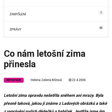
1
ZAMYŠLENÍ
85
ZPRÁVY
Co nám letošní zima
přinesla
Helena Zelená Křížová
22.4.2006
REPORTÁŽE
Letošní zima opravdu nešetřila sněhem ani mrazy. Byla
přesně taková, jakou ji známe z Ladových obrázků a také
z vyprávění našich dědečků a babiček. Jestliže jsme jim