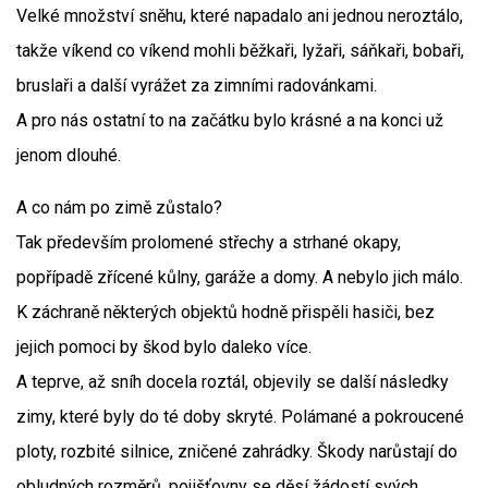
Velké množství sněhu, které napadalo ani jednou neroztálo,
takže víkend co víkend mohli běžkaři, lyžaři, sáňkaři, bobaři,
bruslaři a další vyrážet za zimními radovánkami.
A pro nás ostatní to na začátku bylo krásné a na konci už
jenom dlouhé.
A co nám po zimě zůstalo?
Tak především prolomené střechy a strhané okapy,
popřípadě zřícené kůlny, garáže a domy. A nebylo jich málo.
K záchraně některých objektů hodně přispěli hasiči, bez
jejich pomoci by škod bylo daleko více.
A teprve, až sníh docela roztál, objevily se další následky
zimy, které byly do té doby skryté. Polámané a pokroucené
ploty, rozbité silnice, zničené zahrádky. Škody narůstají do
obludných rozměrů, pojišťovny se děsí žádostí svých