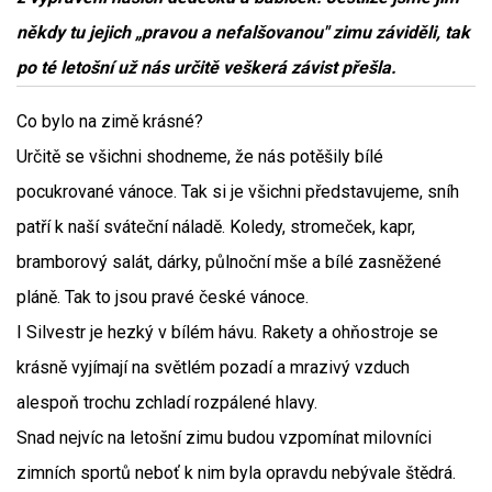
někdy tu jejich „pravou a nefalšovanou" zimu záviděli, tak
po té letošní už nás určitě veškerá závist přešla.
Co bylo na zimě krásné?
Určitě se všichni shodneme, že nás potěšily bílé
pocukrované vánoce. Tak si je všichni představujeme, sníh
patří k naší sváteční náladě. Koledy, stromeček, kapr,
bramborový salát, dárky, půlnoční mše a bílé zasněžené
pláně. Tak to jsou pravé české vánoce.
I Silvestr je hezký v bílém hávu. Rakety a ohňostroje se
krásně vyjímají na světlém pozadí a mrazivý vzduch
alespoň trochu zchladí rozpálené hlavy.
Snad nejvíc na letošní zimu budou vzpomínat milovníci
zimních sportů neboť k nim byla opravdu nebývale štědrá.