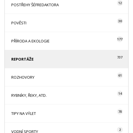
12
POSTŘEHY ŠÉFREDAKTORA
30
POVĚSTI
177
PŘÍRODA A EKOLOGIE
737
REPORTÁŽE
61
ROZHOVORY
14
RYBNÍKY, ŘEKY, ATD.
78
TIPY NA VÝLET
2
VODNÍ SPORTY