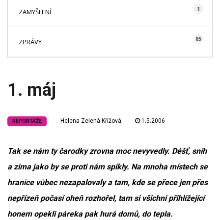
1
ZAMYŠLENÍ
85
ZPRÁVY
1. máj
Helena Zelená Křížová
1.5.2006
REPORTÁŽE
Tak se nám ty čarodky zrovna moc nevyvedly. Déšť, sníh
a zima jako by se proti nám spikly. Na mnoha místech se
hranice vůbec nezapalovaly a tam, kde se přece jen přes
nepřízeň počasí oheň rozhořel, tam si všichni přihlížející
honem opekli páreka pak hurá domů, do tepla.