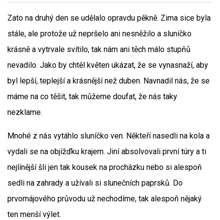
Zato na druhý den se udělalo opravdu pěkně. Zima sice byla
stále, ale protože už nepršelo ani nesněžilo a sluníčko
krásně a vytrvale svítilo, tak nám ani těch málo stupňů
nevadilo. Jako by chtěl květen ukázat, že se vynasnaží, aby
byl lepší, teplejší a krásnější než duben. Navnadil nás, že se
máme na co těšit, tak můžeme doufat, že nás taky
nezklame.
Mnohé z nás vytáhlo sluníčko ven. Někteří nasedli na kola a
vydali se na objížďku krajem. Jiní absolvovali první túry a ti
nejlínější šli jen tak kousek na procházku nebo si alespoň
sedli na zahrady a užívali si slunečních paprsků. Do
prvomájového průvodu už nechodíme, tak alespoň nějaký
ten menší výlet.