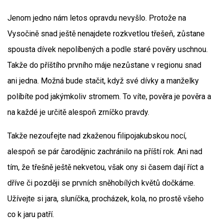
Jenom jedno nám letos opravdu nevyšlo. Protože na
Vysočině snad ještě nenajdete rozkvetlou třešeň, zůstane
spousta dívek nepolíbených a podle staré pověry uschnou.
Takže do příštího prvního máje nezůstane v regionu snad
ani jedna. Možná bude stačit, když své dívky a manželky
políbíte pod jakýmkoliv stromem. To víte, pověra je pověra a
na každé je určitě alespoň zrníčko pravdy.
Takže nezoufejte nad zkaženou filipojakubskou nocí,
alespoň se pár čarodějnic zachránilo na příští rok. Ani nad
tím, že třešně ještě nekvetou, však ony si časem dají říct a
dříve či později se prvních sněhobílých květů dočkáme.
Užívejte si jara, sluníčka, procházek, kola, no prostě všeho
co k jaru patří.