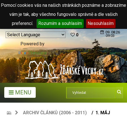
Pomocí cookies vás na našich stránkách poznáme a zobrazíme
vám je tak, aby všechno fungovalo správně a dle vašich
preferencí.
Rozumím a souhlasím
Nesouhlasím
09. 08.26
0
09:03
Powered by
Translate
MENU
ARCHIV ČLÁNKŮ (2006 - 2011)
1. MÁJ