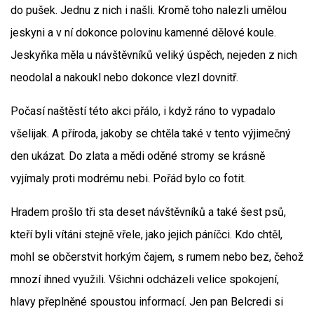
do pušek. Jednu z nich i našli. Kromě toho nalezli umělou
jeskyni a v ní dokonce polovinu kamenné dělové koule.
Jeskyňka měla u návštěvníků veliký úspěch, nejeden z nich
neodolal a nakoukl nebo dokonce vlezl dovnitř.
Počasí naštěstí této akci přálo, i když ráno to vypadalo
všelijak. A příroda, jakoby se chtěla také v tento výjimečný
den ukázat. Do zlata a mědi oděné stromy se krásně
vyjímaly proti modrému nebi. Pořád bylo co fotit.
Hradem prošlo tři sta deset návštěvníků a také šest psů,
kteří byli vítáni stejně vřele, jako jejich páníčci. Kdo chtěl,
mohl se občerstvit horkým čajem, s rumem nebo bez, čehož
mnozí ihned využili. Všichni odcházeli velice spokojení,
hlavy přeplněné spoustou informací. Jen pan Belcredi si