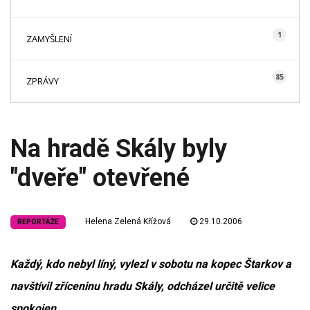
1
ZAMYŠLENÍ
85
ZPRÁVY
Na hradě Skály byly
"dveře" otevřené
Helena Zelená Křížová
29.10.2006
REPORTÁŽE
Každý, kdo nebyl líný, vylezl v sobotu na kopec Štarkov a
navštívil zříceninu hradu Skály, odcházel určitě velice
spokojen.