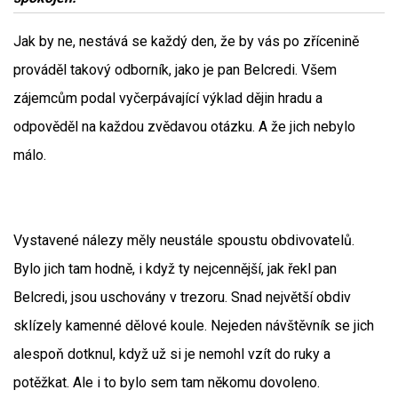
Jak by ne, nestává se každý den, že by vás po zřícenině
prováděl takový odborník, jako je pan Belcredi. Všem
zájemcům podal vyčerpávající výklad dějin hradu a
odpověděl na každou zvědavou otázku. A že jich nebylo
málo.
Vystavené nálezy měly neustále spoustu obdivovatelů.
Bylo jich tam hodně, i když ty nejcennější, jak řekl pan
Belcredi, jsou uschovány v trezoru. Snad největší obdiv
sklízely kamenné dělové koule. Nejeden návštěvník se jich
alespoň dotknul, když už si je nemohl vzít do ruky a
potěžkat. Ale i to bylo sem tam někomu dovoleno.