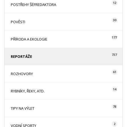
12
POSTŘEHY ŠÉFREDAKTORA
30
POVĚSTI
177
PŘÍRODA A EKOLOGIE
737
REPORTÁŽE
61
ROZHOVORY
14
RYBNÍKY, ŘEKY, ATD.
78
TIPY NA VÝLET
2
VODNÍ SPORTY