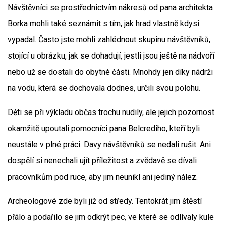
Návštěvníci se prostřednictvím nákresů od pana architekta
Borka mohli také seznámit s tím, jak hrad vlastně kdysi
vypadal. Často jste mohli zahlédnout skupinu návštěvníků,
stojící u obrázku, jak se dohadují, jestli jsou ještě na nádvoří
nebo už se dostali do obytné části. Mnohdy jen díky nádrži
na vodu, která se dochovala dodnes, určili svou polohu.
Děti se při výkladu občas trochu nudily, ale jejich pozornost
okamžitě upoutali pomocníci pana Belcrediho, kteří byli
neustále v plné práci. Davy návštěvníků se nedali rušit. Ani
dospělí si nenechali ujít příležitost a zvědavě se dívali
pracovníkům pod ruce, aby jim neunikl ani jediný nález.
Archeologové zde byli již od středy. Tentokrát jim štěstí
přálo a podařilo se jim odkrýt pec, ve které se odlívaly kule