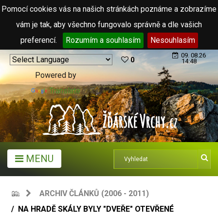
Pomocí cookies vás na našich stránkách poznáme a zobrazíme
vám je tak, aby všechno fungovalo správně a dle vašich
preferencí.
Rozumím a souhlasím
Nesouhlasím
09. 08.26
0
14:48
Powered by
Translate
MENU
ARCHIV ČLÁNKŮ (2006 - 2011)
NA HRADĚ SKÁLY BYLY "DVEŘE" OTEVŘENÉ