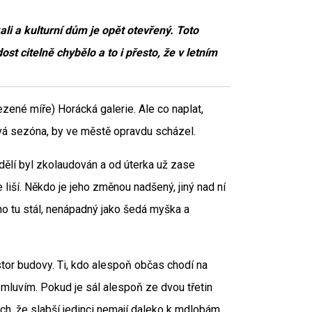
 a kulturní dům je opět otevřený. Toto
t citelně chybělo a to i přesto, že v letním
zené míře) Horácká galerie. Ale co naplat,
sová sezóna, by ve městě opravdu scházel.
ělí byl zkolaudován a od úterka už zase
 liší. Někdo je jeho změnou nadšený, jiný nad ní
ho tu stál, nenápadný jako šedá myška a
stor budovy. Ti, kdo alespoň občas chodí na
m mluvím. Pokud je sál alespoň ze dvou třetin
ch, že slabší jedinci nemají daleko k mdlobám.