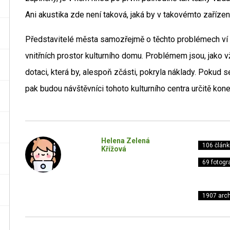
Ani akustika zde není taková, jaká by v takovémto zařízen
Představitelé města samozřejmě o těchto problémech ví 
vnitřních prostor kulturního domu. Problémem jsou, jako v
dotaci, která by, alespoň zčásti, pokryla náklady. Pokud se
pak budou návštěvníci tohoto kulturního centra určitě kon
Helena Zelená
106 článk
Křížová
69 fotogra
1907 arch