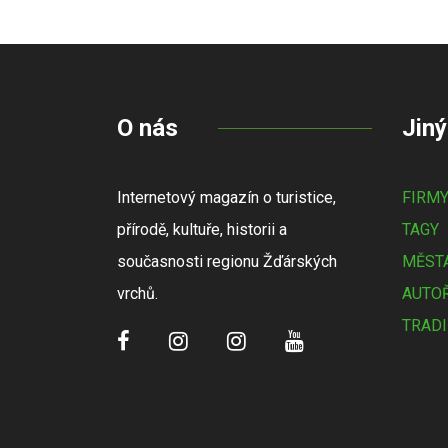
O nás
Jiný
Internetový magazín o turistice,
FIRM
přírodě, kultuře, historii a
TAGY
současnosti regionu Žďárských
MĚSTA
vrchů.
AUTOŘ
TRADI