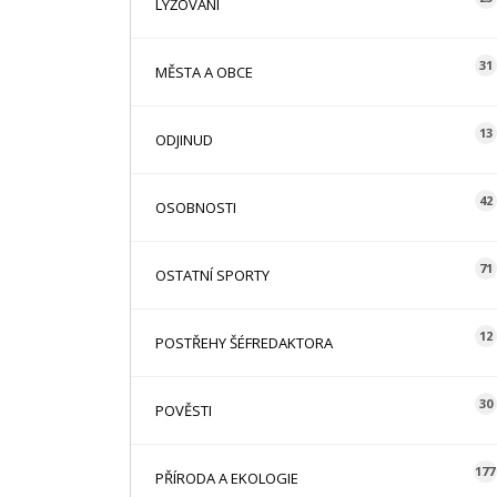
LYŽOVÁNÍ
31
MĚSTA A OBCE
13
ODJINUD
42
OSOBNOSTI
71
OSTATNÍ SPORTY
12
POSTŘEHY ŠÉFREDAKTORA
30
POVĚSTI
177
PŘÍRODA A EKOLOGIE