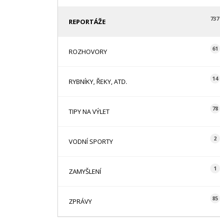
737
REPORTÁŽE
61
ROZHOVORY
14
RYBNÍKY, ŘEKY, ATD.
78
TIPY NA VÝLET
2
VODNÍ SPORTY
1
ZAMYŠLENÍ
85
ZPRÁVY