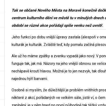
Tak se občané Nového Města na Moravě konečně dočkali
centrum kulturního dění ve městě tu v minulých dnech dos
období se různé akce pořádají spíše venku než uvnitř.
Jeho funkci po dobu vnější úpravy zastala (alespoň v ome
kulturák je kulturák. Zvláště teď, kdy pomalu začíná ple
Ale už ho máme zpátky a zvenku vypadá jako nový. V pond
funguje tak, jak má. Názory na jeho vnější obnovu se velice
nechápavě kroutí hlavou. Možná je to jen nezvyk, tak dlou
najednou hýří barvami.
Osobně si myslím, že důležitější je problém vnitřních pro
některé z akcí, pořádaných ve velkém sále, jistě ví, o če
zaplněný, je v něm hned po první půlhodině tak těžký vzdu