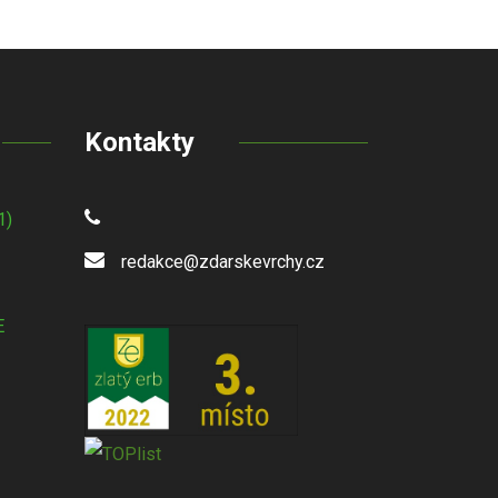
Kontakty
1)
redakce@zdarskevrchy.cz
E