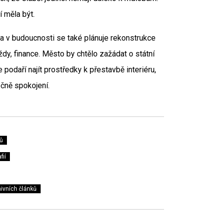
í měla být.
a v budoucnosti se také plánuje rekonstrukce
ždy, finance. Město by chtělo zažádat o státní
 podaří najít prostředky k přestavbě interiéru,
ečně spokojení.
ů
fií
ivních článků