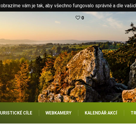
brazíme vám je tak, aby všechno fungovalo správně a dle vašic
0
URISTICKÉ CÍLE
WEBKAMERY
KALENDÁŘ AKCÍ
TR