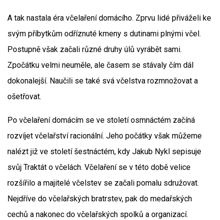
A tak nastala éra včelaření domácího. Zprvu lidé přiváželi ke
svým příbytkům odříznuté kmeny s dutinami plnými včel.
Postupně však začali různé druhy úlů vyrábět sami.
Zpočátku velmi neuměle, ale časem se stávaly čím dál
dokonalejší. Naučili se také svá včelstva rozmnožovat a
ošetřovat.
Po včelaření domácím se ve století osmnáctém začíná
rozvíjet včelařství racionální. Jeho počátky však můžeme
nalézt již ve století šestnáctém, kdy Jakub Nykl sepisuje
svůj Traktát o včelách. Včelaření se v této době velice
rozšířilo a majitelé včelstev se začali pomalu sdružovat.
Nejdříve do včelařských bratrstev, pak do medařských
cechů a nakonec do včelařských spolků a organizací.