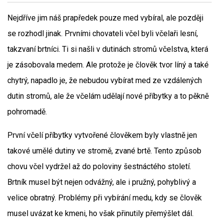
Nejdříve jim náš prapředek pouze med vybíral, ale později
se rozhodl jinak. Prvními chovateli včel byli včelaři lesní,
takzvaní brtníci. Ti si našli v dutinách stromů včelstva, která
je zásobovala medem. Ale protože je člověk tvor líný a také
chytrý, napadlo je, že nebudou vybírat med ze vzdálených
dutin stromů, ale že včelám udělají nové příbytky a to pěkně
pohromadě.
První včelí příbytky vytvořené člověkem byly vlastně jen
takové umělé dutiny ve stromě, zvané brtě. Tento způsob
chovu včel vydržel až do poloviny šestnáctého století.
Brtník musel být nejen odvážný, ale i pružný, pohyblivý a
velice obratný. Problémy při vybírání medu, kdy se člověk
musel uvázat ke kmeni, ho však přinutily přemýšlet dál.