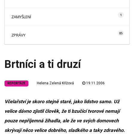
1
ZAMYŠLENÍ
85
ZPRÁVY
Brtníci a ti druzí
Helena Zelená Křížová
19.11.2006
REPORTÁŽE
Včelařství je skoro stejně staré, jako lidstvo samo. Už
velice dávno zjistil člověk, že ti bzučící tvorové nemají
pouze nepříjemná žihadla, ale že ve svých domovech
skrývají něco velice dobrého, sladkého a taky zdravého.