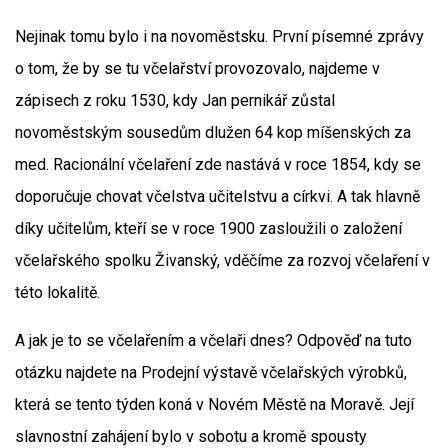
Nejinak tomu bylo i na novoměstsku. První písemné zprávy
o tom, že by se tu včelařství provozovalo, najdeme v
zápisech z roku 1530, kdy Jan pernikář zůstal
novoměstským sousedům dlužen 64 kop míšenských za
med. Racionální včelaření zde nastává v roce 1854, kdy se
doporučuje chovat včelstva učitelstvu a církvi. A tak hlavně
díky učitelům, kteří se v roce 1900 zasloužili o založení
včelařského spolku Živanský, vděčíme za rozvoj včelaření v
této lokalitě.
A jak je to se včelařením a včelaři dnes? Odpověď na tuto
otázku najdete na Prodejní výstavě včelařských výrobků,
která se tento týden koná v Novém Městě na Moravě. Její
slavnostní zahájení bylo v sobotu a kromě spousty