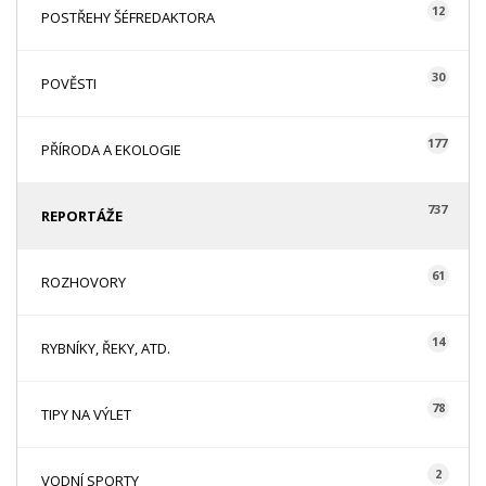
12
POSTŘEHY ŠÉFREDAKTORA
30
POVĚSTI
177
PŘÍRODA A EKOLOGIE
737
REPORTÁŽE
61
ROZHOVORY
14
RYBNÍKY, ŘEKY, ATD.
78
TIPY NA VÝLET
2
VODNÍ SPORTY