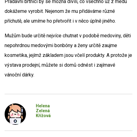
Pradávní brtníci by se možná divili, co všechno už z medu
dokážeme vyrobit. Nejenom že mu přidáváme různé
příchutě, ale umíme ho přetvořit i v něco úplně jiného.
Mužům bude určitě nejvíce chutnat v podobě medoviny, děti
nepohrdnou medovými bonbóny a ženy určitě zaujme
kosmetika, jejímž základem jsou včelí produkty. A protože je
výstava prodejní, můžete si domů odnést i zajímavé
vánoční dárky.
Helena
Zelená
Křížová