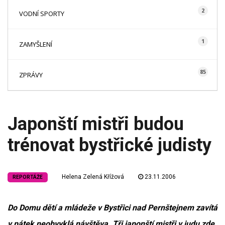
2
VODNÍ SPORTY
1
ZAMYŠLENÍ
85
ZPRÁVY
Japonští mistři budou
trénovat bystřické judisty
Helena Zelená Křížová
23.11.2006
REPORTÁŽE
Do Domu dětí a mládeže v Bystřici nad Pernštejnem zavítá
v pátek neobvyklá návštěva. Tři japonští mistři v judu zde