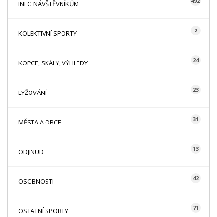
492
INFO NÁVŠTĚVNÍKŮM
2
KOLEKTIVNÍ SPORTY
24
KOPCE, SKÁLY, VÝHLEDY
23
LYŽOVÁNÍ
31
MĚSTA A OBCE
13
ODJINUD
42
OSOBNOSTI
71
OSTATNÍ SPORTY