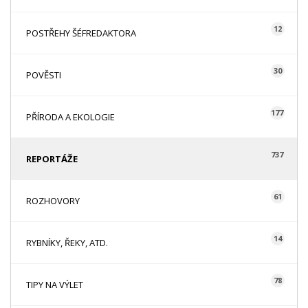
12
POSTŘEHY ŠÉFREDAKTORA
30
POVĚSTI
177
PŘÍRODA A EKOLOGIE
737
REPORTÁŽE
61
ROZHOVORY
14
RYBNÍKY, ŘEKY, ATD.
78
TIPY NA VÝLET