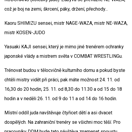
což je boj na zemi, škrcení, páky, držení, přechody...
Kaoru SHIMIZU sensei, mistr NAGE-WAZA, mistr NE-WAZA,
mistr KOSEN-JUDO
Yasuaki KAJI sensei, který je mimo jiné trenérem ochranky
japonské vlády a mistrem světa v COMBAT WRESTLINGu.
Trénovat budou v tělocvičně kulturního domu a pokud byste
chtěli mistry vidět při práci, pak máte možnost 24. 11. od
16,30 do 20 hodin, 25. 11. od 8,30 do 11.30 a od 15 do 18
hodin a v neděli 26. 11. od 9 do 11 a od 14 do 16 hodin.
Místní oddíl juda navštěvuje čtyřicet dětí a asi dvacet
dospělých. Na zahraniční trenéry se všichni moc těší. Pro
pracovníky DDM bude tato návštěva znamenat spoustu