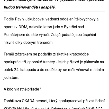
budou trénovat děti i dospělé.
Podle Pavly Jakubcové, vedoucí oddělení tělovýchovy a
sportu v DDM, oslavilo letos judo v Bystřici nad
Pernštejnem desáté výročí. Zdejší judisté jsou úspěšní
hlavně díky dobrým trenérům.
Téměř zázrakem se podařilo získat ke krátkodobé
spolupráci tři japonské trenéry. Jejich příjezd je plánován na
pátek 24. listopadu a do neděle by se měli věnovat místním
judistům.
A kdo vlastně přijede?
Toshikazu OKADA sensei, který spolupracoval při zakládání
KODOKANU (kolébky judo). Zabývá se převážně NE-WAZA,