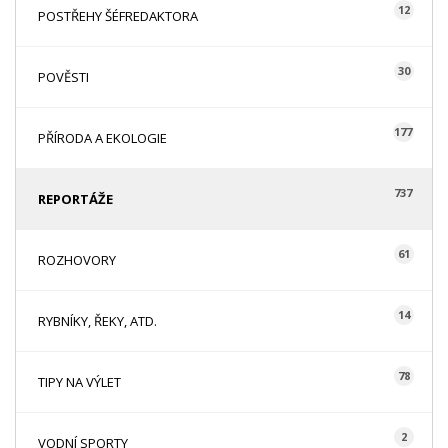
12
POSTŘEHY ŠÉFREDAKTORA
30
POVĚSTI
177
PŘÍRODA A EKOLOGIE
737
REPORTÁŽE
61
ROZHOVORY
14
RYBNÍKY, ŘEKY, ATD.
78
TIPY NA VÝLET
2
VODNÍ SPORTY