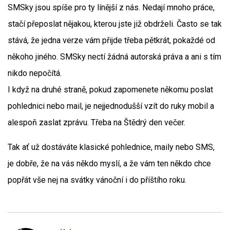
SMSky jsou spíše pro ty línější z nás. Nedají mnoho práce,
stačí přeposlat nějakou, kterou jste již obdrželi. Často se tak
stává, že jedna verze vám přijde třeba pětkrát, pokaždé od
někoho jiného. SMSky nectí žádná autorská práva a ani s tím
nikdo nepočítá.
I když na druhé straně, pokud zapomenete někomu poslat
pohlednici nebo mail, je nejjednodušší vzít do ruky mobil a
alespoň zaslat zprávu. Třeba na Štědrý den večer.
Tak ať už dostáváte klasické pohlednice, maily nebo SMS,
je dobře, že na vás někdo myslí, a že vám ten někdo chce
popřát vše nej na svátky vánoční i do příštího roku.