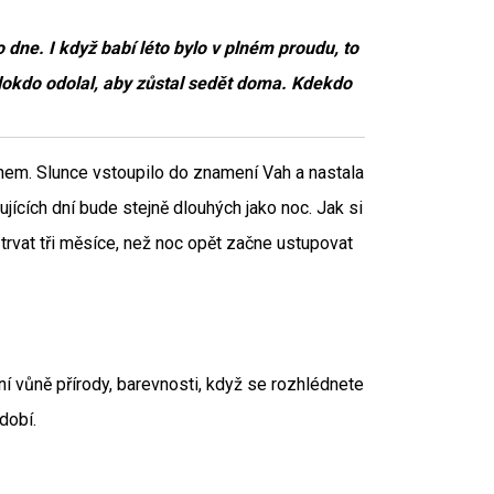
 dne. I když babí léto bylo v plném proudu, to
álokdo odolal, aby zůstal sedět doma. Kdekdo
nem. Slunce vstoupilo do znamení Vah a nastala
ících dní bude stejně dlouhých jako noc. Jak si
trvat tři měsíce, než noc opět začne ustupovat
ní vůně přírody, barevnosti, když se rozhlédnete
dobí.