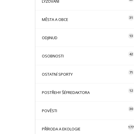
LYŽOVÁNÍ
31
MĚSTA A OBCE
13
ODJINUD
42
OSOBNOSTI
71
OSTATNÍ SPORTY
12
POSTŘEHY ŠÉFREDAKTORA
30
POVĚSTI
177
PŘÍRODA A EKOLOGIE