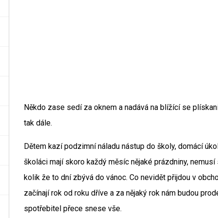
Někdo zase sedí za oknem a nadává na blížící se plískani
tak dále.
Dětem kazí podzimní náladu nástup do školy, domácí úkol
školáci mají skoro každý měsíc nějaké prázdniny, nemusí si
kolik že to dní zbývá do vánoc. Co nevidět přijdou v obc
začínají rok od roku dříve a za nějaký rok nám budou prode
spotřebitel přece snese vše.