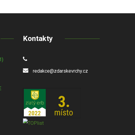
Kontakty
1)
redakce@zdarskevrchy.cz
E