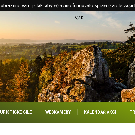
brazíme vám je tak, aby všechno fungovalo správně a dle vašic
0
URISTICKÉ CÍLE
WEBKAMERY
KALENDÁŘ AKCÍ
TR