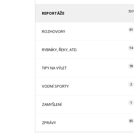
737
REPORTÁŽE
61
ROZHOVORY
14
RYBNÍKY, ŘEKY, ATD.
78
TIPY NA VÝLET
2
VODNÍ SPORTY
1
ZAMYŠLENÍ
85
ZPRÁVY