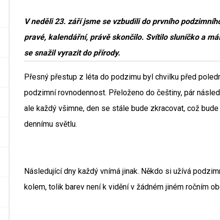
V neděli 23. září jsme se vzbudili do prvního podzimního
pravé, kalendářní, právě skončilo. Svítilo sluníčko a m
se snažil vyrazit do přírody.
Přesný přestup z léta do podzimu byl chvilku před poled
podzimní rovnodennost. Přeloženo do češtiny, pár následuj
ale každý všimne, den se stále bude zkracovat, což bude 
dennímu světlu.
Následující dny každý vnímá jinak. Někdo si užívá podzim
kolem, tolik barev není k vidění v žádném jiném ročním ob