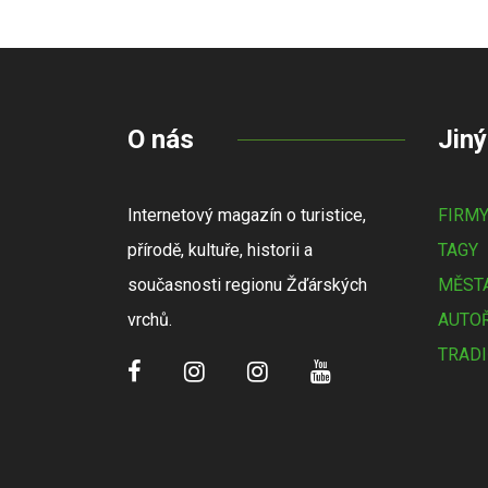
O nás
Jiný
Internetový magazín o turistice,
FIRM
přírodě, kultuře, historii a
TAGY
současnosti regionu Žďárských
MĚSTA
vrchů.
AUTOŘ
TRADI