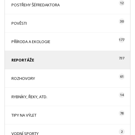
12
POSTŘEHY ŠÉFREDAKTORA
30
POVĚSTI
177
PŘÍRODA A EKOLOGIE
737
REPORTÁŽE
61
ROZHOVORY
14
RYBNÍKY, ŘEKY, ATD.
78
TIPY NA VÝLET
2
VODNÍ SPORTY