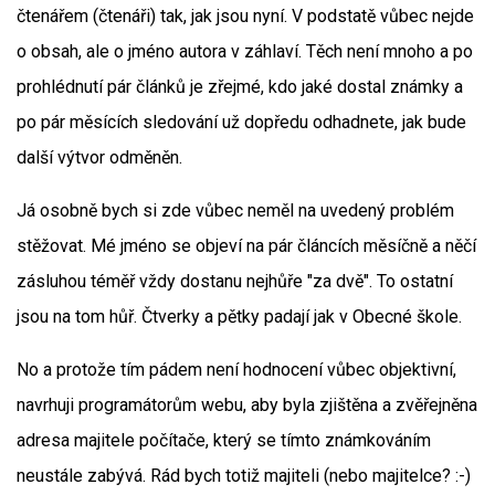
čtenářem (čtenáři) tak, jak jsou nyní. V podstatě vůbec nejde
o obsah, ale o jméno autora v záhlaví. Těch není mnoho a po
prohlédnutí pár článků je zřejmé, kdo jaké dostal známky a
po pár měsících sledování už dopředu odhadnete, jak bude
další výtvor odměněn.
Já osobně bych si zde vůbec neměl na uvedený problém
stěžovat. Mé jméno se objeví na pár článcích měsíčně a něčí
zásluhou téměř vždy dostanu nejhůře "za dvě". To ostatní
jsou na tom hůř. Čtverky a pětky padají jak v Obecné škole.
No a protože tím pádem není hodnocení vůbec objektivní,
navrhuji programátorům webu, aby byla zjištěna a zvěřejněna
adresa majitele počítače, který se tímto známkováním
neustále zabývá. Rád bych totiž majiteli (nebo majitelce? :-)