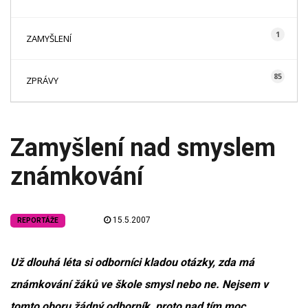
1
ZAMYŠLENÍ
85
ZPRÁVY
Zamyšlení nad smyslem
známkování
15.5.2007
REPORTÁŽE
Už dlouhá léta si odborníci kladou otázky, zda má
známkování žáků ve škole smysl nebo ne. Nejsem v
tomto oboru žádný odborník, proto nad tím moc