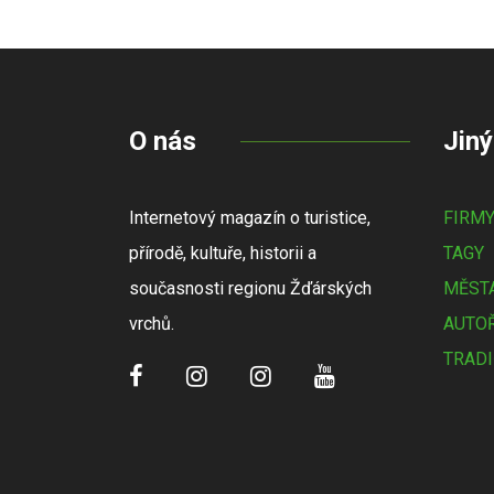
O nás
Jiný
Internetový magazín o turistice,
FIRM
přírodě, kultuře, historii a
TAGY
současnosti regionu Žďárských
MĚSTA
vrchů.
AUTOŘ
TRADI