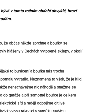
o bývá v tomto ročním období obvyklé, hrozí
škodám.
o, že občas někde sprchne a bouřky se
byly hlášeny v Čechách vytopené sklepy, v okolí
jaké to burácení a bouřka nás trochu
pomalu vytratilo. Neznamená to však, že je klid.
 Takže nenechávejme nic náhodě a snažme se
to do garáže a při samotné bouřce je celkem
ktrické síti a raději odpojíme citlivé
 když vypnu televizi a nemůžu sedět u