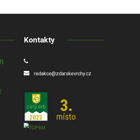
Kontakty
1)
redakce@zdarskevrchy.cz
E