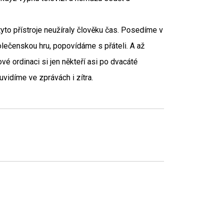
yto přístroje neužíraly člověku čas. Posedíme v
olečenskou hru, popovídáme s přáteli. A až
vé ordinaci si jen někteří asi po dvacáté
uvidíme ve zprávách i zítra.