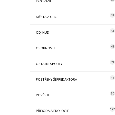
LYŽOVÁNÍ
31
MĚSTA A OBCE
13
ODJINUD
42
OSOBNOSTI
71
OSTATNÍ SPORTY
12
POSTŘEHY ŠÉFREDAKTORA
30
POVĚSTI
177
PŘÍRODA A EKOLOGIE