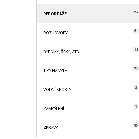
737
REPORTÁŽE
61
ROZHOVORY
14
RYBNÍKY, ŘEKY, ATD.
78
TIPY NA VÝLET
2
VODNÍ SPORTY
1
ZAMYŠLENÍ
85
ZPRÁVY