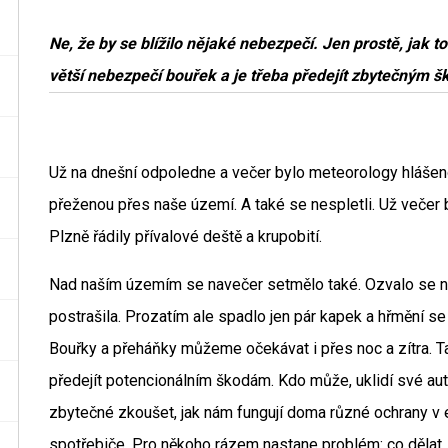
Ne, že by se blížilo nějaké nebezpečí. Jen prostě, jak t
větší nebezpečí bouřek a je třeba předejít zbytečným 
Už na dnešní odpoledne a večer bylo meteorology hlášen
přeženou přes naše území. A také se nespletli. Už večer 
Plzně řádily přívalové deště a krupobití.
Nad naším územím se navečer setmělo také. Ozvalo se ně
postrašila. Prozatím ale spadlo jen pár kapek a hřmění se 
Bouřky a přeháňky můžeme očekávat i přes noc a zítra.
předejít potencionálním škodám. Kdo může, uklidí své au
zbytečné zkoušet, jak nám fungují doma různé ochrany v ele
spotřebiče. Pro někoho rázem nastane problém: co dělat,