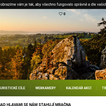
brazíme vám je tak, aby všechno fungovalo správně a dle vašic
0
URISTICKÉ CÍLE
WEBKAMERY
KALENDÁŘ AKCÍ
TR
NAD HLAVAMI SE NÁM STAHUJÍ MRAČNA