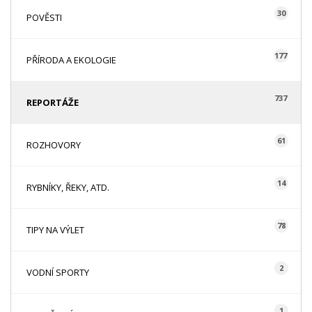
30
POVĚSTI
177
PŘÍRODA A EKOLOGIE
737
REPORTÁŽE
61
ROZHOVORY
14
RYBNÍKY, ŘEKY, ATD.
78
TIPY NA VÝLET
2
VODNÍ SPORTY
1