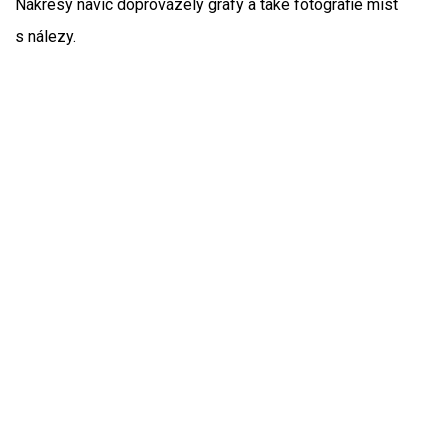
Nákresy navíc doprovázely grafy a také fotografie míst
s nálezy.