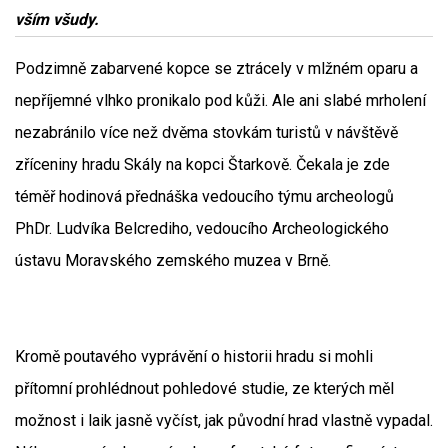
vším všudy.
Podzimně zabarvené kopce se ztrácely v mlžném oparu a
nepříjemné vlhko pronikalo pod kůži. Ale ani slabé mrholení
nezabránilo více než dvěma stovkám turistů v návštěvě
zříceniny hradu Skály na kopci Štarkově. Čekala je zde
téměř hodinová přednáška vedoucího týmu archeologů
PhDr. Ludvíka Belcrediho, vedoucího Archeologického
ústavu Moravského zemského muzea v Brně.
Kromě poutavého vyprávění o historii hradu si mohli
přítomní prohlédnout pohledové studie, ze kterých měl
možnost i laik jasně vyčíst, jak původní hrad vlastně vypadal.