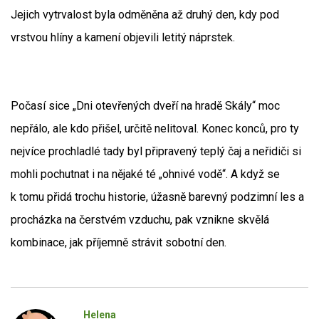
Jejich vytrvalost byla odměněna až druhý den, kdy pod
vrstvou hlíny a kamení objevili letitý náprstek.
Počasí sice „Dni otevřených dveří na hradě Skály“ moc
nepřálo, ale kdo přišel, určitě nelitoval. Konec konců, pro ty
nejvíce prochladlé tady byl připravený teplý čaj a neřidiči si
mohli pochutnat i na nějaké té „ohnivé vodě“. A když se
k tomu přidá trochu historie, úžasně barevný podzimní les a
procházka na čerstvém vzduchu, pak vznikne skvělá
kombinace, jak příjemně strávit sobotní den.
Helena