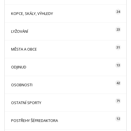
24
KOPCE, SKÁLY, VÝHLEDY
23
LYŽOVÁNÍ
31
MĚSTA A OBCE
13
ODJINUD
42
OSOBNOSTI
71
OSTATNÍ SPORTY
12
POSTŘEHY ŠÉFREDAKTORA