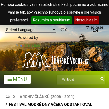
Pomocí cookies vás na našich stránkách poznáme a zobrazíme
vám je tak, aby všechno fungovalo správně a dle vašich
preferencí.
Rozumím a souhlasím
Nesouhlasím
10. 08.26
0
16:03
Powered by
Translate
MENU
ARCHIV ČLÁNKŮ (2006 - 2011)
FESTIVAL MODRÉ DNY VČERA ODSTARTOVAL