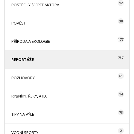
12
POSTŘEHY ŠÉFREDAKTORA
30
POVĚSTI
177
PŘÍRODA A EKOLOGIE
737
REPORTÁŽE
61
ROZHOVORY
14
RYBNÍKY, ŘEKY, ATD.
78
TIPY NA VÝLET
2
VODNÍ SPORTY