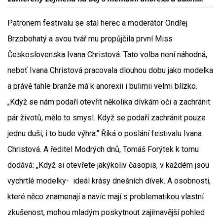
Patronem festivalu se stal herec a moderátor Ondřej
Brzobohatý a svou tvář mu propůjčila první Miss
Československa Ivana Christová. Tato volba není náhodná,
neboť Ivana Christová pracovala dlouhou dobu jako modelka
a právě tahle branže má k anorexii i bulimii velmi blízko.
„Když se nám podaří otevřít několika dívkám oči a zachránit
pár životů, mělo to smysl. Když se podaří zachránit pouze
jednu duši, i to bude výhra.“ Říká o poslání festivalu Ivana
Christová. A ředitel Modrých dnů, Tomáš Forýtek k tomu
dodává: „Když si otevřete jakýkoliv časopis, v každém jsou
vychrtlé modelky- ideál krásy dnešních dívek. A osobnosti,
které něco znamenají a navíc mají s problematikou vlastní
zkušenost, mohou mladým poskytnout zajímavější pohled