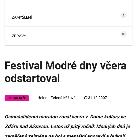
1
ZAMYŠLENÍ
85
ZPRÁVY
Festival Modré dny včera
odstartoval
Helena Zelená Křížová
31.10.2007
REPORTÁŽE
Osmnáctidenní maratón začal včera v Domě kultury ve
Žďáru nad Sázavou. Letos už pátý ročník Modrých dnů je
zaměřený zejména na boj s mentální anorexií a bulimií.