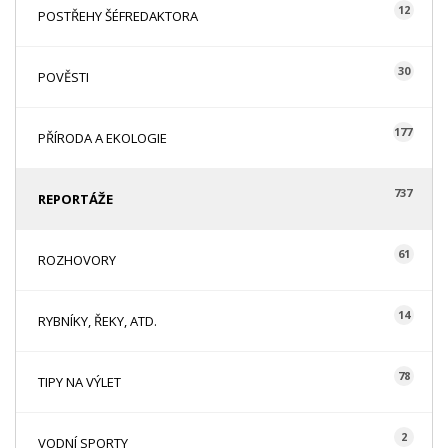
12
POSTŘEHY ŠÉFREDAKTORA
30
POVĚSTI
177
PŘÍRODA A EKOLOGIE
737
REPORTÁŽE
61
ROZHOVORY
14
RYBNÍKY, ŘEKY, ATD.
78
TIPY NA VÝLET
2
VODNÍ SPORTY