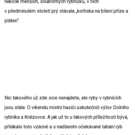
několik menších, soukromých rybníčků, v nich
v předminulém století prý stávala „kotliska na bílení příze a
pláten“.
Nic takového už zde sice nenajdete, ale ryby v rybnících
jsou stále. O víkendu místní hasiči uskutečnili výlov Dolního
rybníka a Knězovce. A jak už to u takových příležitostí bývá,
přilákalo toto vzácné a s nadšením očekávané tahání ryb