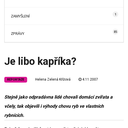
1
ZAMYŠLENÍ
85
ZPRÁVY
Je libo kapříka?
Helena Zelená Křížová
4.11.2007
REPORTÁŽE
Stejně jako odpradávna lidé chovali domácí zvířata a
včely, tak objevili i výhody chovu ryb ve vlastních
rybnících.