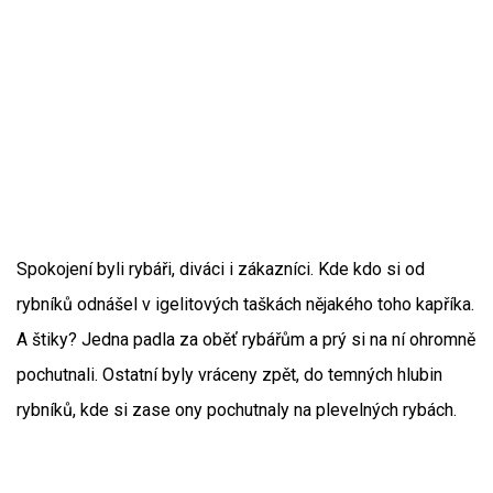
Spokojení byli rybáři, diváci i zákazníci. Kde kdo si od
rybníků odnášel v igelitových taškách nějakého toho kapříka.
A štiky? Jedna padla za oběť rybářům a prý si na ní ohromně
pochutnali. Ostatní byly vráceny zpět, do temných hlubin
rybníků, kde si zase ony pochutnaly na plevelných rybách.