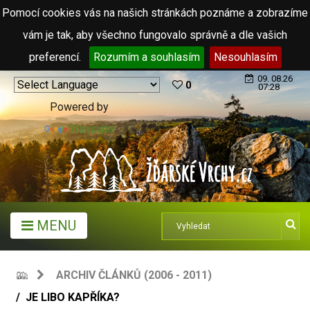
Pomocí cookies vás na našich stránkách poznáme a zobrazíme
vám je tak, aby všechno fungovalo správně a dle vašich
preferencí.
Rozumím a souhlasím
Nesouhlasím
09. 08.26
0
07:28
Powered by
Translate
MENU
ARCHIV ČLÁNKŮ (2006 - 2011)
JE LIBO KAPŘÍKA?