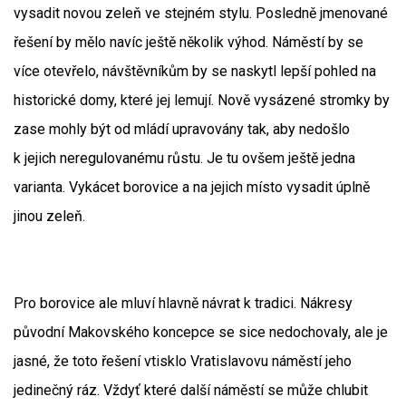
vysadit novou zeleň ve stejném stylu. Posledně jmenované
řešení by mělo navíc ještě několik výhod. Náměstí by se
více otevřelo, návštěvníkům by se naskytl lepší pohled na
historické domy, které jej lemují. Nově vysázené stromky by
zase mohly být od mládí upravovány tak, aby nedošlo
k jejich neregulovanému růstu. Je tu ovšem ještě jedna
varianta. Vykácet borovice a na jejich místo vysadit úplně
jinou zeleň.
Pro borovice ale mluví hlavně návrat k tradici. Nákresy
původní Makovského koncepce se sice nedochovaly, ale je
jasné, že toto řešení vtisklo Vratislavovu náměstí jeho
jedinečný ráz. Vždyť které další náměstí se může chlubit