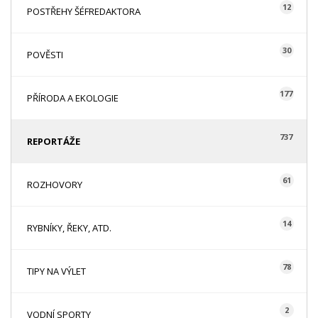
12
POSTŘEHY ŠÉFREDAKTORA
30
POVĚSTI
177
PŘÍRODA A EKOLOGIE
737
REPORTÁŽE
61
ROZHOVORY
14
RYBNÍKY, ŘEKY, ATD.
78
TIPY NA VÝLET
2
VODNÍ SPORTY