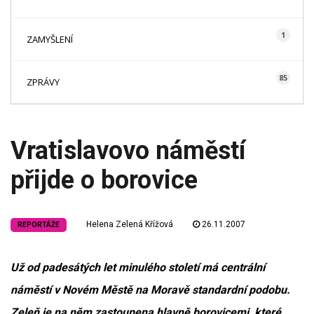
1
ZAMYŠLENÍ
85
ZPRÁVY
Vratislavovo náměstí
přijde o borovice
Helena Zelená Křížová
26.11.2007
REPORTÁŽE
Už od padesátých let minulého století má centrální
náměstí v Novém Městě na Moravě standardní podobu.
Zeleň je na něm zastoupena hlavně borovicemi, které