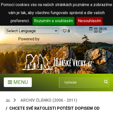
Pomocí cookies vás na našich stránkách poznáme a zobrazíme
vám je tak, aby všechno fungovalo správně a dle vašich
preferencí.
Rozumím a souhlasím
Nesouhlasím
09. 08.26
0
00:52
Powered by
Translate
MENU
ARCHIV ČLÁNKŮ (2006 - 2011)
CHCETE SVÉ RATOLESTI POTĚŠIT DOPISEM OD