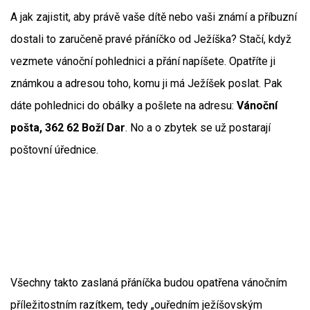
A jak zajistit, aby právě vaše dítě nebo vaši známí a příbuzní
dostali to zaručeně pravé přáníčko od Ježíška? Stačí, když
vezmete vánoční pohlednici a přání napíšete. Opatříte ji
známkou a adresou toho, komu ji má Ježíšek poslat. Pak
dáte pohlednici do obálky a pošlete na adresu:
Vánoční
pošta, 362 62 Boží Dar
. No a o zbytek se už postarají
poštovní úřednice.
Všechny takto zaslaná přáníčka budou opatřena vánočním
příležitostním razítkem, tedy „ouředním ježíšovským