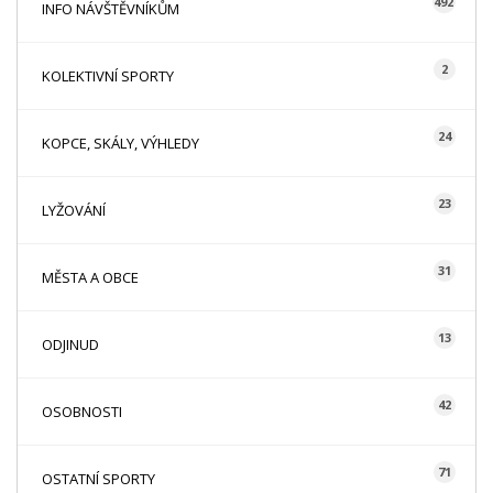
492
INFO NÁVŠTĚVNÍKŮM
2
KOLEKTIVNÍ SPORTY
24
KOPCE, SKÁLY, VÝHLEDY
23
LYŽOVÁNÍ
31
MĚSTA A OBCE
13
ODJINUD
42
OSOBNOSTI
71
OSTATNÍ SPORTY