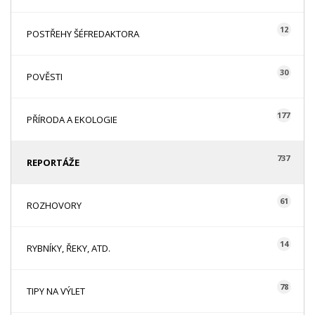
12
POSTŘEHY ŠÉFREDAKTORA
30
POVĚSTI
177
PŘÍRODA A EKOLOGIE
737
REPORTÁŽE
61
ROZHOVORY
14
RYBNÍKY, ŘEKY, ATD.
78
TIPY NA VÝLET